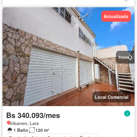
Actualizado
5
fotos
Local Comercial
Bs 340.093/mes
Iribarren, Lara
1 Baño
120 m²