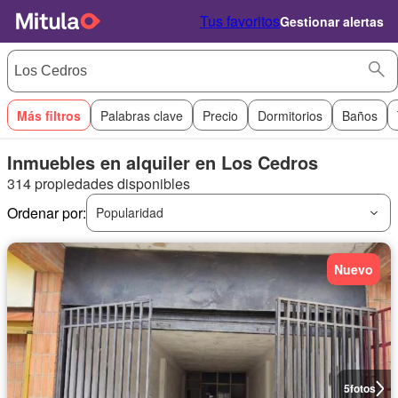
Tus favoritos
Gestionar alertas
Más filtros
Palabras clave
Precio
Dormitorios
Baños
Inmuebles en alquiler en Los Cedros
314 propiedades disponibles
Ordenar por:
Popularidad
Nuevo
5
fotos