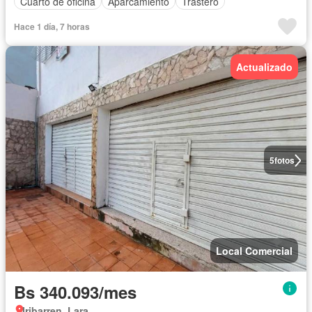
Cuarto de oficina
Aparcamiento
Trastero
Hace 1 día, 7 horas
Actualizado
5
fotos
Local Comercial
Bs 340.093/mes
Iribarren, Lara