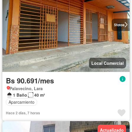
5
fotos
Local Comercial
Bs 90.691/mes
Palavecino, Lara
1 Baño
40 m²
Aparcamiento
Hace 2 días, 7 horas
Actualizado