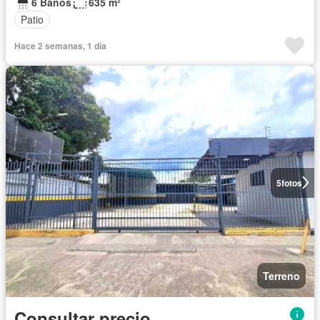
6 Baños
635 m²
Patio
Hace 2 semanas, 1 día
5
fotos
Terreno
Consultar precio