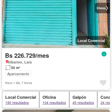
5
fotos
Local Comercial
Bs 226.729/mes
Iribarren, Lara
50 m²
Aparcamiento
Hace 1 día, 7 horas
Local Comercial
Oficina
Galpón
Cond
190 resultados
104 resultados
45 resultados
24 res