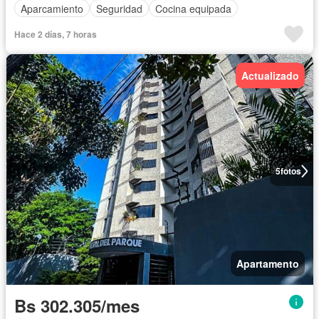
Aparcamiento
Seguridad
Cocina equipada
Hace 2 días, 7 horas
Actualizado
5
fotos
Apartamento
Bs 302.305/mes