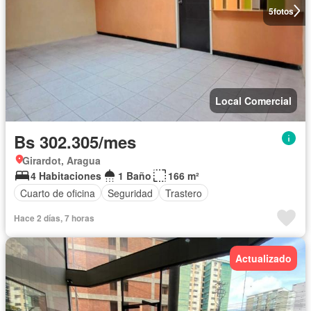
5
fotos
Local Comercial
Bs 302.305/mes
Girardot, Aragua
4 Habitaciones
1 Baño
166 m²
Cuarto de oficina
Seguridad
Trastero
Hace 2 días, 7 horas
Actualizado