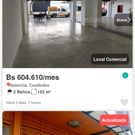
8
fotos
Local Comercial
Bs 604.610/mes
Valencia, Carabobo
2 Baños
152 m²
Hace 2 días, 7 horas
Actualizado