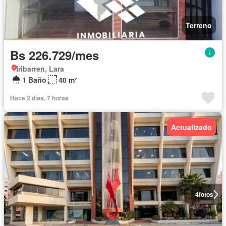
Terreno
Bs 226.729/mes
Iribarren, Lara
1 Baño
40 m²
Hace 2 días, 7 horas
Actualizado
4
fotos