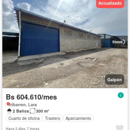
Actualizado
5
fotos
Galpón
Bs 604.610/mes
Iribarren, Lara
2 Baños
300 m²
Cuarto de oficina
Trastero
Aparcamiento
Hace 2 días, 7 horas