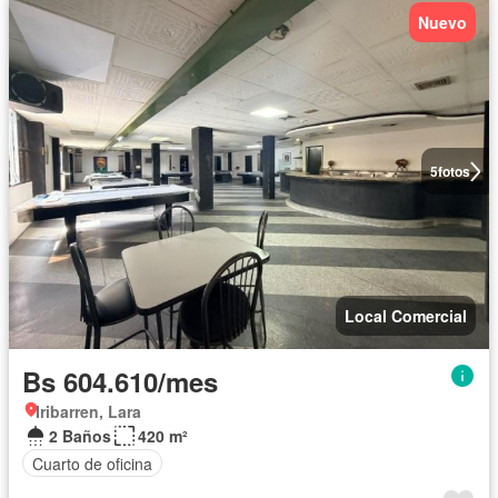
Nuevo
5
fotos
Local Comercial
Bs 604.610/mes
Iribarren, Lara
2 Baños
420 m²
Cuarto de oficina