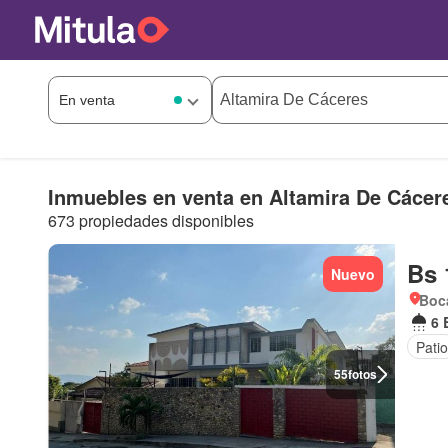
Inmuebles en venta en Altamira De Cácer
673 propiedades disponibles
Bs 
Nuevo
Boca
6 
Patio
55
fotos