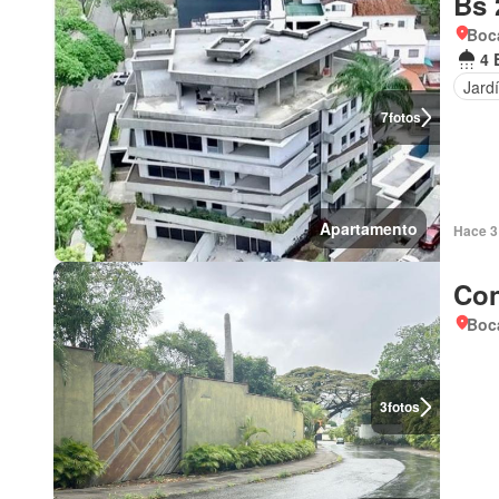
Bs 
Boca
4 
Jard
7
fotos
Apartamento
Hace 3 
Con
Boca
3
fotos