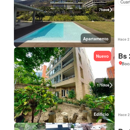
Cuart
7
fotos
Apartamento
Hace 2 
Bs 
Nuevo
Boca
17
fotos
Edificio
Hace 2 