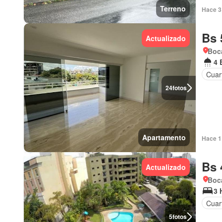
Terreno
Hace 3 
Bs 
Actualizado
Boca
4 
Cuart
24
fotos
Apartamento
Hace 1 
Bs 
Actualizado
Boca
3 
Cuart
5
fotos