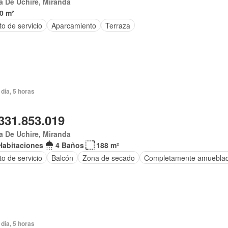
 De Uchire, Miranda
0 m²
o de servicio
Aparcamiento
Terraza
día, 5 horas
331.853.019
a De Uchire, Miranda
Habitaciones
4 Baños
188 m²
to de servicio
Balcón
Zona de secado
Completamente amuebla
día, 5 horas