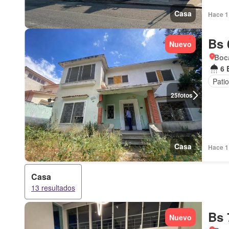
Casa
Hace 1 
Bs 
Nuevo
Boca
6 
Patio
25
fotos
Casa
Hace 1 
Casa
13 resultados
Bs 
Nuevo