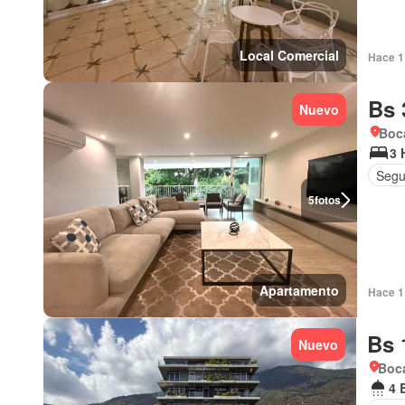
Local Comercial
Hace 1 
Bs 
Nuevo
Boca
3 
Segu
5
fotos
Apartamento
Hace 1 
Bs 
Nuevo
Boca
4 