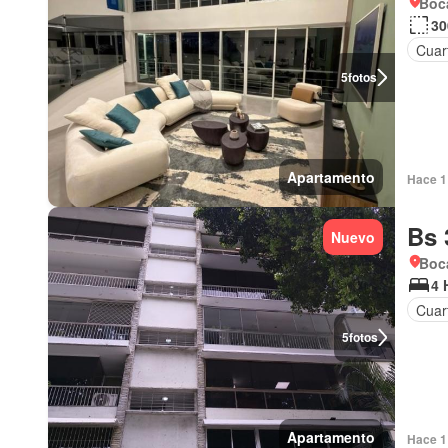
Boca
30
Cuart
5
fotos
Apartamento
Hace 1 
Bs 
Nuevo
Boc
4 
Cuar
5
fotos
Apartamento
Hace 1 