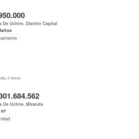
950.000
 De Uchire, Distrito Capital
Baños
camiento
día, 5 horas
301.684.562
 De Uchire, Miranda
 m²
ridad