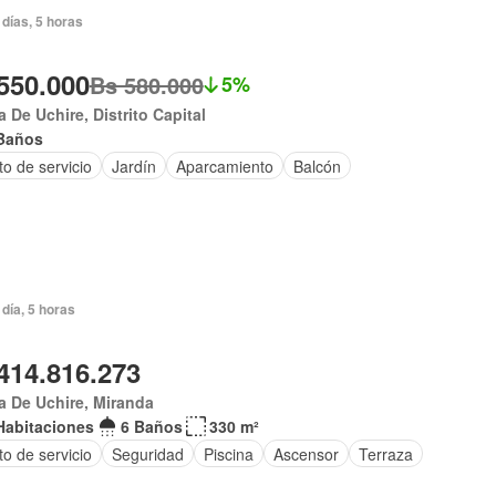
días, 5 horas
550.000
Bs 580.000
5%
 De Uchire, Distrito Capital
Baños
o de servicio
Jardín
Aparcamiento
Balcón
día, 5 horas
414.816.273
 De Uchire, Miranda
Habitaciones
6 Baños
330 m²
o de servicio
Seguridad
Piscina
Ascensor
Terraza