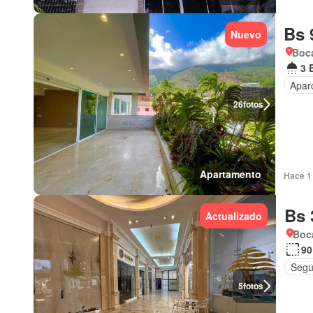
Bs 
Nuevo
Boca
3 
Apar
26
fotos
Apartamento
Hace 1 
Bs 
Actualizado
Boca
90
Segu
5
fotos