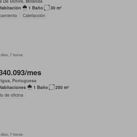
 De Uchire, Miranda
Habitación
1 Baño
30 m²
camiento
Calefacción
días, 7 horas
340.093/mes
rigua, Portuguesa
Habitaciones
1 Baño
250 m²
o de oficina
días, 7 horas