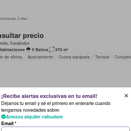
 semanas, 2 días
sultar precio
anda, Carabobo
Habitaciones
5 Baños
370 m²
o de oficina
Aparcamiento
Cocina equipada
Terraza
Complet
día, 7 horas
Déjanos tu email y sé el primero en enterarte cuando
264.517/mes
tengamos novedades sobre:
Anexos alquiler cabudare
a De Uchire, Miranda
Email *
Baño
25 m²