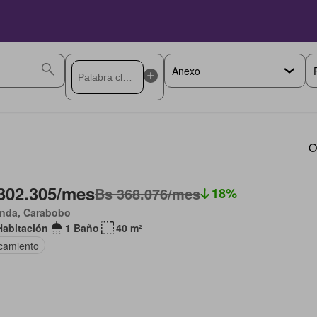
O
302.305/mes
Bs 368.076/mes
18%
anda, Carabobo
Habitación
1 Baño
40 m²
camiento