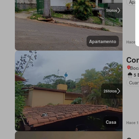
Apar
5
fotos
Apartamento
Hace 2 
Con
Boca
5 
Cuart
26
fotos
Casa
Hace 1