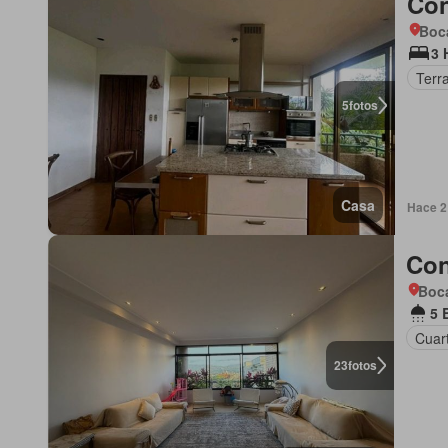
Con
Boc
3 
Terr
5
fotos
Casa
Hace 2
Con
Boca
5 
Cuart
23
fotos