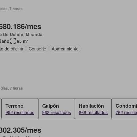
días, 7 horas
680.186/mes
 De Uchire, Miranda
Baño
65 m²
o de oficina
Conserje
Aparcamiento
días, 7 horas
Terreno
Galpón
Habitación
Condomi
992 resultados
968 resultados
868 resultados
762 result
302.305/mes