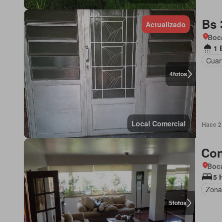
Bs 
Actualizado
Boca
1 
Cuar
4
fotos
Local Comercial
Hace 2 
Con
Boca
5 
Zona
5
fotos