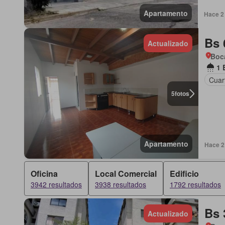
Apartamento
Hace 2 
Bs 
Actualizado
Boca
1 
Cuart
5
fotos
Apartamento
Hace 2 
Oficina
Local Comercial
Edificio
3942 resultados
3938 resultados
1792 resultados
Bs 
Actualizado