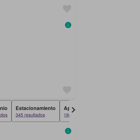
nio
Estacionamiento
Apartamento
Dúplex
ados
345 resultados
184 resultados
177 resultados