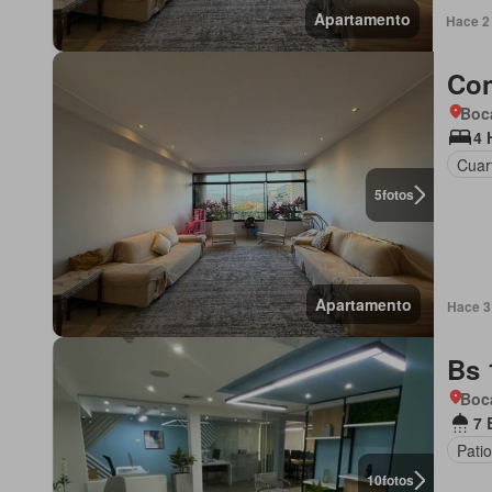
Apartamento
Hace 2
Con
Boca
4 
Cuart
5
fotos
Apartamento
Hace 3
Bs 
Boca
7 
Patio
10
fotos