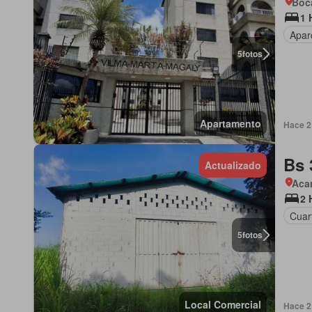
Boca
1 
Apar
5
fotos
Apartamento
Hace 2 
Bs 
Actualizado
Aca
2 
Cuart
5
fotos
Local Comercial
Hace 2 