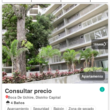
16
fotos
Apartamento
Consultar precio
Boca De Uchire, Distrito Capital
4 Baños
Aparcamiento
Seguridad
Balcón
Zona de secado