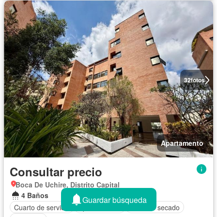
32
fotos
Apartamento
Consultar precio
Boca De Uchire, Distrito Capital
4 Baños
Guardar búsqueda
Cuarto de servicio
Aparcamiento
Zona de secado