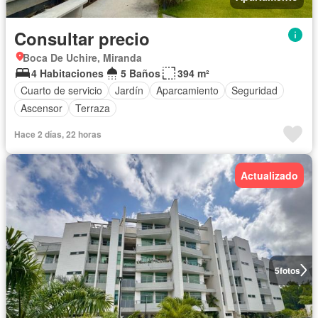
Consultar precio
Boca De Uchire, Miranda
4 Habitaciones
5 Baños
394 m²
Cuarto de servicio
Jardín
Aparcamiento
Seguridad
Ascensor
Terraza
Hace 2 días, 22 horas
Actualizado
5
fotos