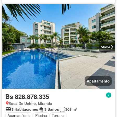
5
fotos
Apartamento
Bs 828.878.335
Boca De Uchire, Miranda
3 Habitaciones
3 Baños
309 m²
Aparcamiento
Piscina
Terraza