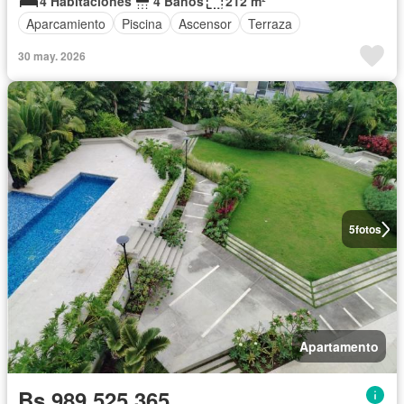
4 Habitaciones
4 Baños
212 m²
Aparcamiento
Piscina
Ascensor
Terraza
30 may. 2026
5
fotos
Apartamento
Bs 989.525.365