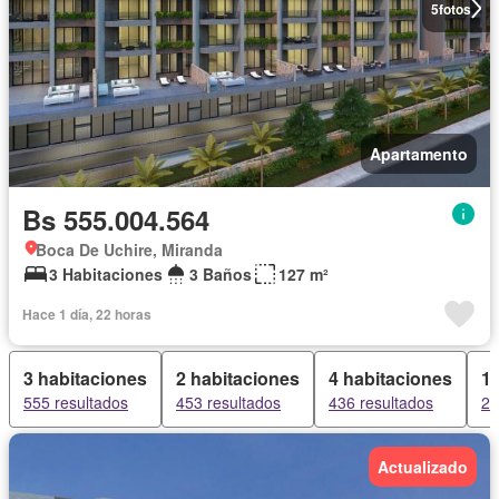
5
fotos
Apartamento
Bs 555.004.564
Boca De Uchire, Miranda
3 Habitaciones
3 Baños
127 m²
Hace 1 día, 22 horas
3 habitaciones
2 habitaciones
4 habitaciones
1 
555 resultados
453 resultados
436 resultados
29
Actualizado