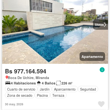
5
fotos
Apartamento
Bs 977.164.594
Boca De Uchire, Miranda
4 Habitaciones
4 Baños
226 m²
Cuarto de servicio
Jardín
Aparcamiento
Seguridad
Zona de secado
Piscina
Terraza
30 may. 2026