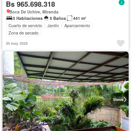
Bs 965.698.318
Boca De Uchire, Miranda
5 Habitaciones
5 Baños
441 m²
Cuarto de servicio
Jardín
Aparcamiento
Zona de secado
30 may. 2026
5
fotos