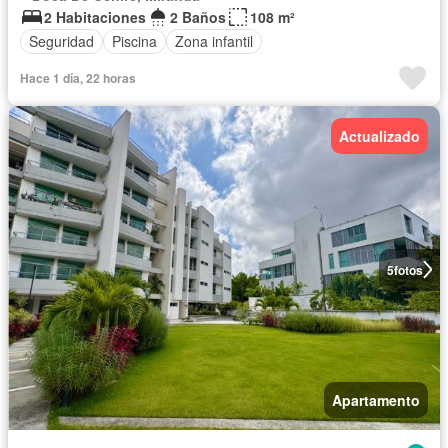
2 Habitaciones
2 Baños
108 m²
Seguridad
Piscina
Zona infantil
Hace 1 día, 22 horas
Actualizado
5
fotos
Apartamento