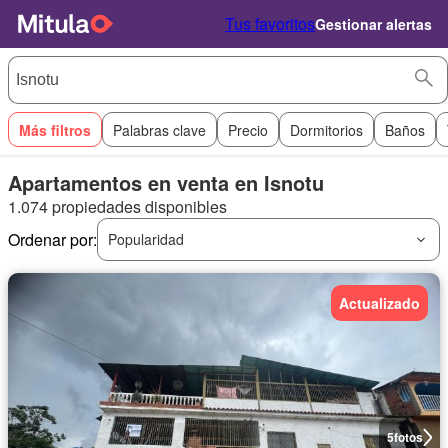
Tus favoritos
Gestionar alertas
Más filtros
Palabras clave
Precio
Dormitorios
Baños
Apartamentos en venta en Isnotu
1.074 propiedades disponibles
Ordenar por:
Popularidad
Actualizado
5
fotos