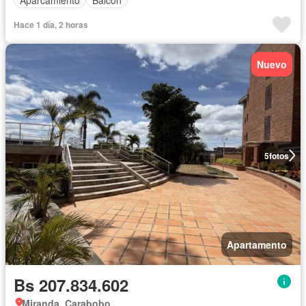
Hace 1 día, 2 horas
Nuevo
5
fotos
Apartamento
Bs 207.834.602
Miranda, Carabobo