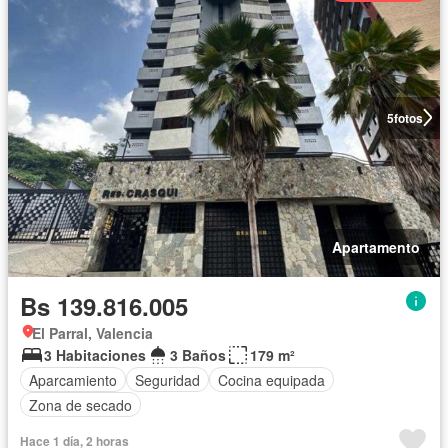
5
fotos
Apartamento
Bs 139.816.005
El Parral, Valencia
3 Habitaciones
3 Baños
179 m²
Aparcamiento
Seguridad
Cocina equipada
Zona de secado
Hace 1 día, 2 horas