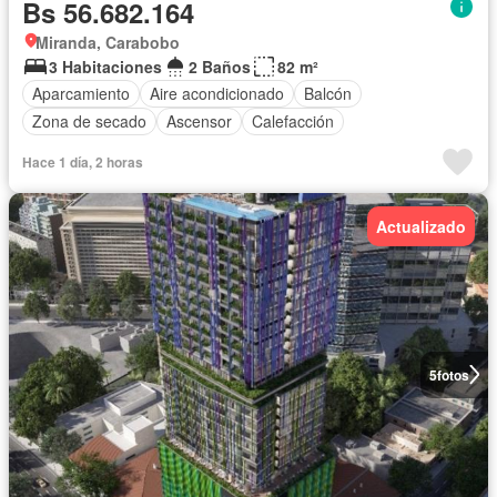
Bs 56.682.164
Miranda, Carabobo
3 Habitaciones
2 Baños
82 m²
Aparcamiento
Aire acondicionado
Balcón
Zona de secado
Ascensor
Calefacción
Hace 1 día, 2 horas
Actualizado
5
fotos