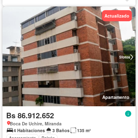
Actualizado
5
fotos
Apartamento
Bs 86.912.652
Boca De Uchire, Miranda
4 Habitaciones
3 Baños
135 m²
Aparcamiento
Balcón