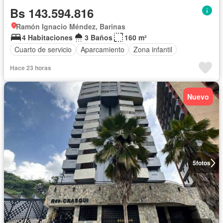
Bs 143.594.816
Ramón Ignacio Méndez, Barinas
4 Habitaciones
3 Baños
160 m²
Cuarto de servicio
Aparcamiento
Zona infantil
Hace 23 horas
Nuevo
5
fotos