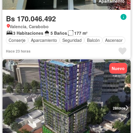
Apartamento
Bs 170.046.492
Valencia, Carabobo
3 Habitaciones
5 Baños
177 m²
Conserje
Aparcamiento
Seguridad
Balcón
Ascensor
Hace 23 horas
Nuevo
28
fotos