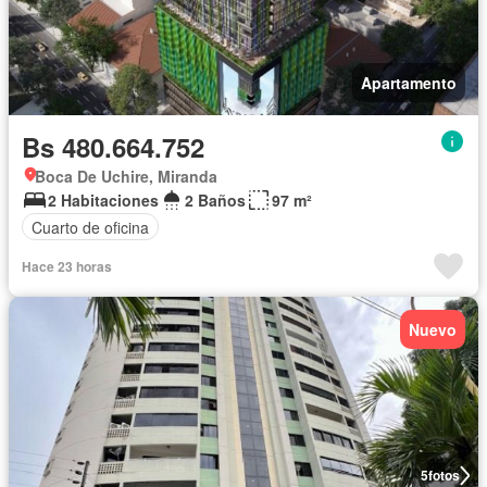
Apartamento
Bs 480.664.752
Boca De Uchire, Miranda
2 Habitaciones
2 Baños
97 m²
Cuarto de oficina
Hace 23 horas
Nuevo
5
fotos