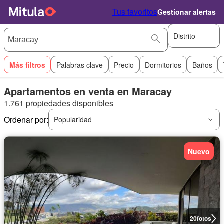
Tus favoritos
Gestionar alertas
Distrito
Más filtros
Palabras clave
Precio
Dormitorios
Baños
Apartamentos en venta en Maracay
1.761 propiedades disponibles
Ordenar por:
Popularidad
Nuevo
20
fotos