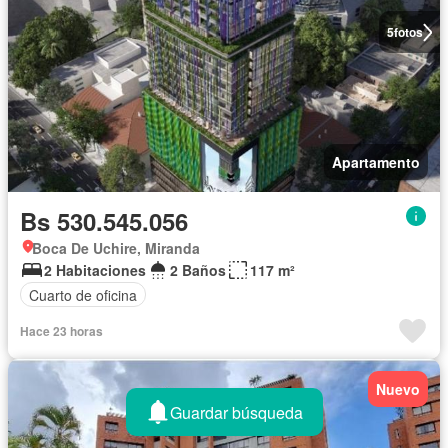
5
fotos
Apartamento
Bs 530.545.056
Boca De Uchire, Miranda
2 Habitaciones
2 Baños
117 m²
Cuarto de oficina
Hace 23 horas
Nuevo
Guardar búsqueda