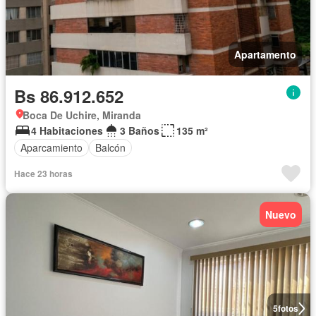
Apartamento
Bs 86.912.652
Boca De Uchire, Miranda
4 Habitaciones
3 Baños
135 m²
Aparcamiento
Balcón
Hace 23 horas
Nuevo
5
fotos