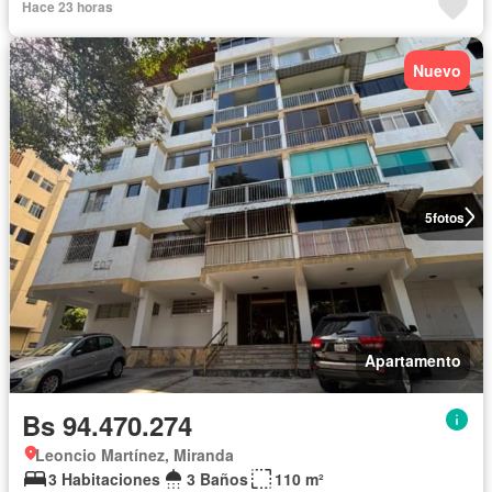
Hace 23 horas
Nuevo
5
fotos
Apartamento
Bs 94.470.274
Leoncio Martínez, Miranda
3 Habitaciones
3 Baños
110 m²