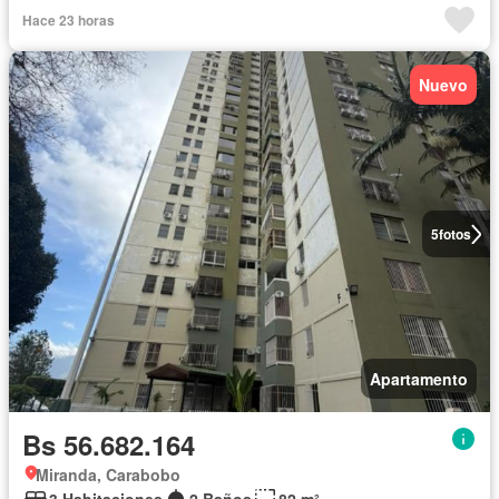
Hace 23 horas
Nuevo
5
fotos
Apartamento
Bs 56.682.164
Miranda, Carabobo
3 Habitaciones
2 Baños
82 m²