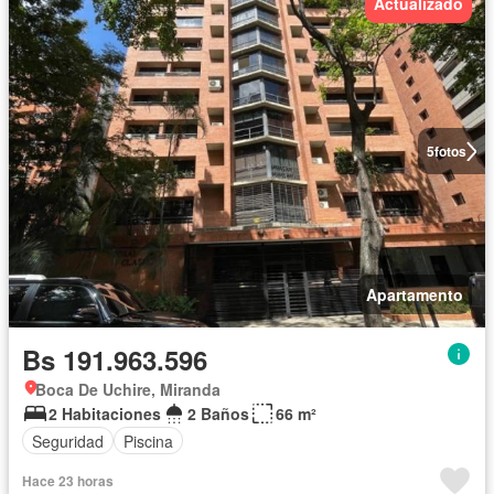
Actualizado
5
fotos
Apartamento
Bs 191.963.596
Boca De Uchire, Miranda
2 Habitaciones
2 Baños
66 m²
Seguridad
Piscina
Hace 23 horas