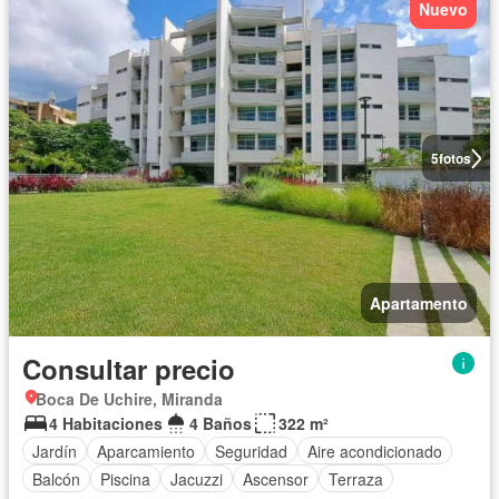
Nuevo
5
fotos
Apartamento
Consultar precio
Boca De Uchire, Miranda
4 Habitaciones
4 Baños
322 m²
Jardín
Aparcamiento
Seguridad
Aire acondicionado
Balcón
Piscina
Jacuzzi
Ascensor
Terraza