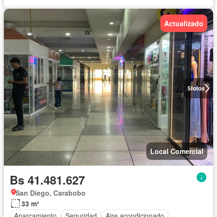
Actualizado
5
fotos
Local Comercial
Bs 41.481.627
San Diego, Carabobo
33 m²
Aparcamiento
Seguridad
Aire acondicionado