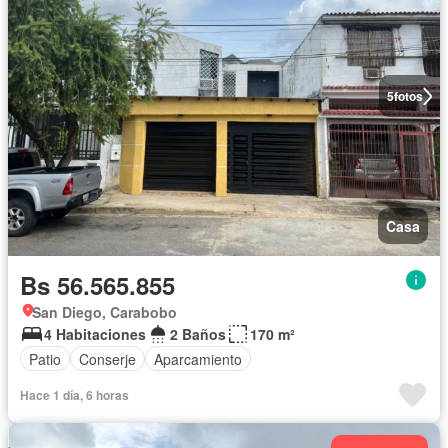
5
fotos
Casa
Bs 56.565.855
San Diego, Carabobo
4 Habitaciones
2 Baños
170 m²
Patio
Conserje
Aparcamiento
Hace 1 día, 6 horas