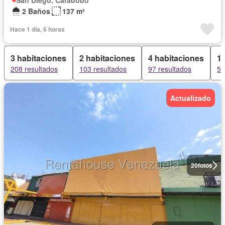
San Diego, Carabobo
2 Baños
137 m²
Hace 1 día, 6 horas
3 habitaciones
2 habitaciones
4 habitaciones
1 
208 resultados
103 resultados
97 resultados
52
Actualizado
20
fotos