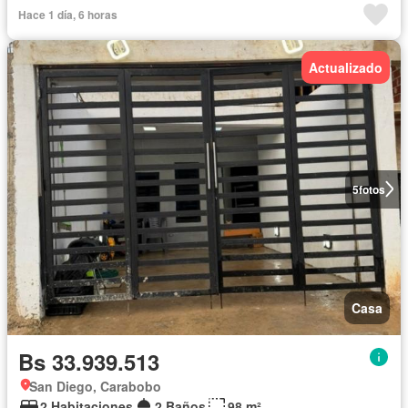
Hace 1 día, 6 horas
Actualizado
5
fotos
Casa
Bs 33.939.513
San Diego, Carabobo
2 Habitaciones
2 Baños
98 m²