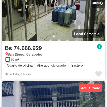
5
fotos
Local Comercial
Bs 74.666.929
San Diego, Carabobo
40 m²
Cuarto de oficina
Aire acondicionado
Trastero
Hace 1 día, 6 horas
Actualizado