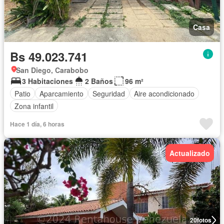
Casa
Bs 49.023.741
San Diego, Carabobo
3 Habitaciones
2 Baños
96 m²
Patio
Aparcamiento
Seguridad
Aire acondicionado
Zona infantil
Hace 1 día, 6 horas
Actualizado
20
fotos