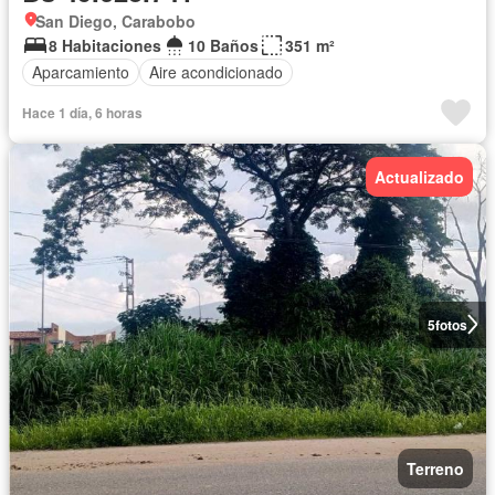
San Diego, Carabobo
8 Habitaciones
10 Baños
351 m²
Aparcamiento
Aire acondicionado
Hace 1 día, 6 horas
Actualizado
5
fotos
Terreno