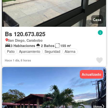
Casa
Bs 120.673.825
San Diego, Carabobo
3 Habitaciones
2 Baños
155 m²
Patio
Aparcamiento
Seguridad
Alarma
Hace 1 día, 6 horas
Actualizado
5
fotos