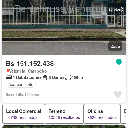
20
fotos
Casa
Bs 151.152.438
Valencia, Carabobo
4 Habitaciones
3 Baños
406 m²
Aparcamiento
Hace 1 día, 12 horas
Local Comercial
Terreno
Oficina
E
10749 resultados
10556 resultados
9826 resultados
75