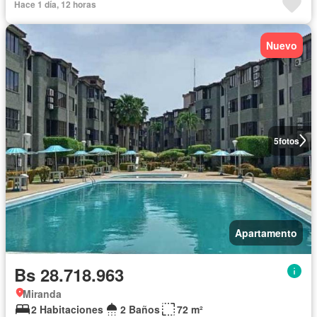
Hace 1 día, 12 horas
Nuevo
5
fotos
Apartamento
Bs 28.718.963
Miranda
2 Habitaciones
2 Baños
72 m²