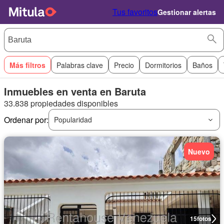
Tus favoritos
Gestionar alertas
Más filtros
Palabras clave
Precio
Dormitorios
Baños
Inmuebles en venta en Baruta
33.838 propiedades disponibles
Ordenar por:
Popularidad
Nuevo
15
fotos