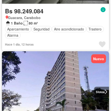
Bs 98.249.084
Guacara, Carabobo
1 Baño
80 m²
Aparcamiento
Seguridad
Aire acondicionado
Trastero
Alarma
Hace 1 día, 12 horas
Nuevo
5
fotos