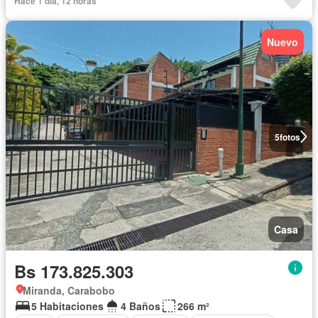
Hace 1 día, 12 horas
Nuevo
5
fotos
Casa
Bs 173.825.303
Miranda, Carabobo
5 Habitaciones
4 Baños
266 m²