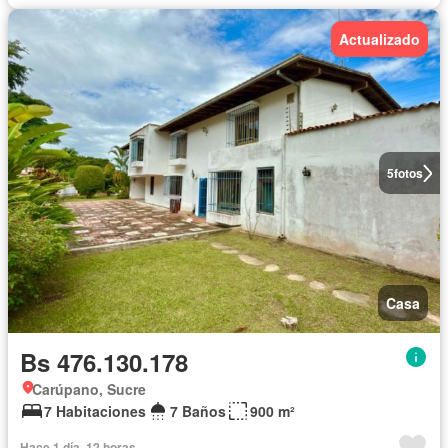
Actualizado
5
fotos
Casa
Bs 476.130.178
Carúpano, Sucre
7 Habitaciones
7 Baños
900 m²
Hace 1 día, 12 horas