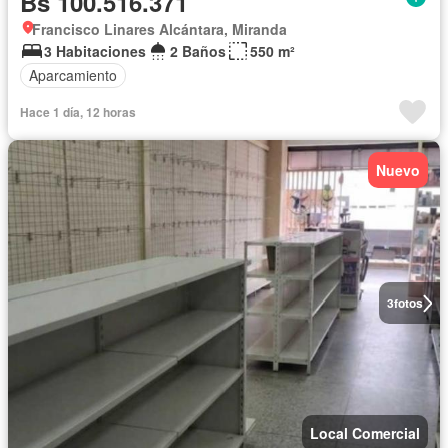
Bs 100.516.371
Francisco Linares Alcántara, Miranda
3 Habitaciones
2 Baños
550 m²
Aparcamiento
Hace 1 día, 12 horas
Nuevo
3
fotos
Local Comercial