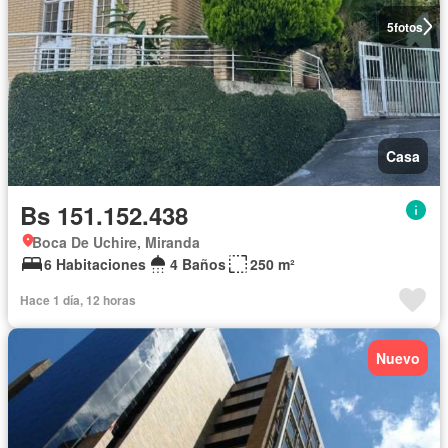
5
fotos
Casa
Bs 151.152.438
Boca De Uchire, Miranda
6 Habitaciones
4 Baños
250 m²
Hace 1 día, 12 horas
Nuevo