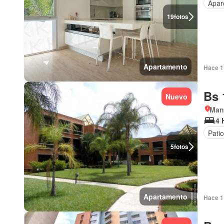
Apar
19
fotos
Apartamento
Hace 1 
Bs 
Nuevo
Man
4 
Patio
5
fotos
Apartamento
Hace 1 