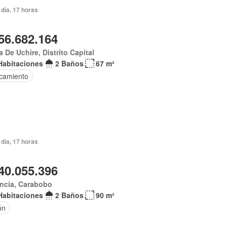
día, 17 horas
56.682.164
 De Uchire, Distrito Capital
Habitaciones
2 Baños
67 m²
camiento
día, 17 horas
40.055.396
encia, Carabobo
Habitaciones
2 Baños
90 m²
ón