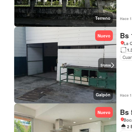
Terreno
Hace 1 
Bs 
Nuevo
La Q
1.
Cuart
5
fotos
Galpón
Hace 1 
Bs 
Nuevo
Boca
2 