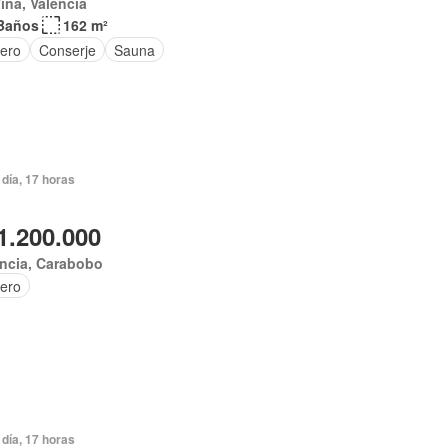
iña, Valencia
Baños
162 m²
tero
Conserje
Sauna
día, 17 horas
1.200.000
encia, Carabobo
tero
día, 17 horas