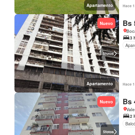
Apartamento
Hace 1 
Bs 
Nuevo
Boca
3 
Apar
5
fotos
Apartamento
Hace 1 
Bs 
Nuevo
Val
2 
Balc
5
fotos