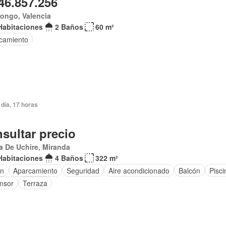
46.857.256
ongo, Valencia
Habitaciones
2 Baños
60 m²
camiento
día, 17 horas
sultar precio
 De Uchire, Miranda
Habitaciones
4 Baños
322 m²
ín
Aparcamiento
Seguridad
Aire acondicionado
Balcón
Pisci
nsor
Terraza