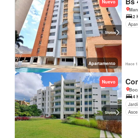
Bs 
Nuevo
Man
2 
Apar
5
fotos
Apartamento
Hace 1 
Con
Nuevo
Boca
4 
Jard
Asce
5
fotos