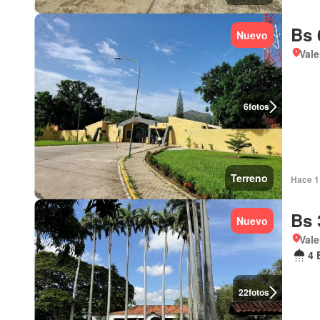
Bs 
Nuevo
Vale
6
fotos
Terreno
Hace 1 
Bs 
Nuevo
Vale
4 
22
fotos