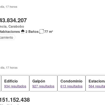
día, 17 horas
43.834.207
ncia, Carabobo
Habitaciones
2 Baños
77 m²
camiento
día, 17 horas
Edificio
Galpón
Condominio
Estacion
934 resultados
927 resultados
613 resultados
564 result
151.152.438