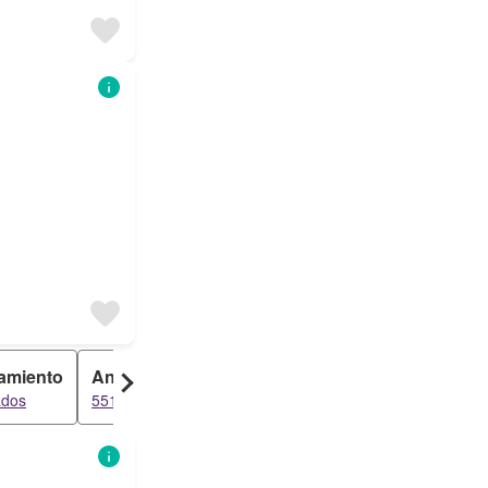
amiento
Anexo
Townhouse
ados
551 resultados
550 resultados