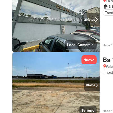
La V
3 
Tras
20
fotos
Local Comercial
Hace 1 
Bs 
Nuevo
Val
Tras
8
fotos
Terreno
Hace 1 