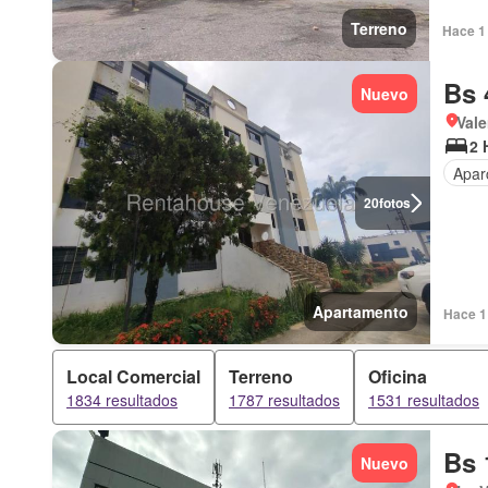
Terreno
Hace 1 
Bs 
Nuevo
Vale
2 
Apar
20
fotos
Apartamento
Hace 1 
Local Comercial
Terreno
Oficina
1834 resultados
1787 resultados
1531 resultados
Bs 
Nuevo