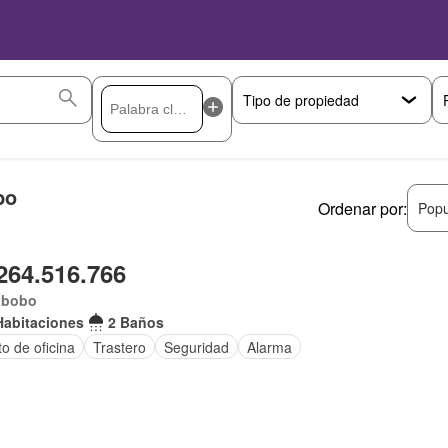
bo
Ordenar por:
Popu
264.516.766
abobo
Habitaciones
2 Baños
o de oficina
Trastero
Seguridad
Alarma