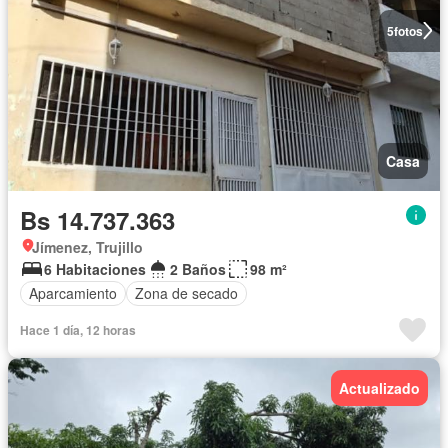
5
fotos
Casa
Bs 14.737.363
Jímenez, Trujillo
6 Habitaciones
2 Baños
98 m²
Aparcamiento
Zona de secado
Hace 1 día, 12 horas
Actualizado