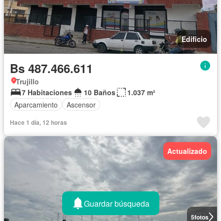
Edificio
Bs 487.466.611
Trujillo
7 Habitaciones
10 Baños
1.037 m²
Aparcamiento
Ascensor
Hace 1 día, 12 horas
Actualizado
Guardar búsqueda
5
fotos