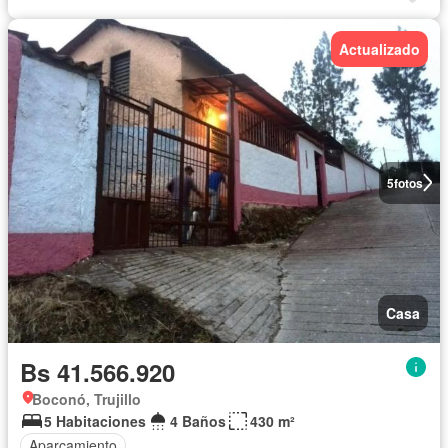
Actualizado
5
fotos
Casa
Bs 41.566.920
Boconó, Trujillo
5 Habitaciones
4 Baños
430 m²
Aparcamiento