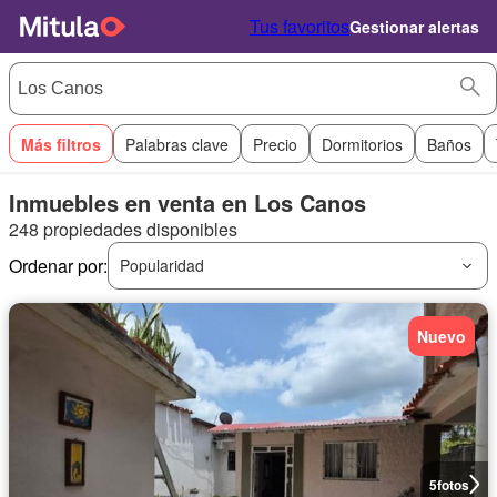
Tus favoritos
Gestionar alertas
Más filtros
Palabras clave
Precio
Dormitorios
Baños
Inmuebles en venta en Los Canos
248 propiedades disponibles
Ordenar por:
Popularidad
Nuevo
5
fotos