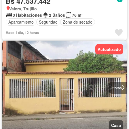
Bs 47.537.442
Valera, Trujillo
3 Habitaciones
2 Baños
76 m²
Aparcamiento
Seguridad
Zona de secado
Hace 1 día, 12 horas
Actualizado
5
fotos
Casa