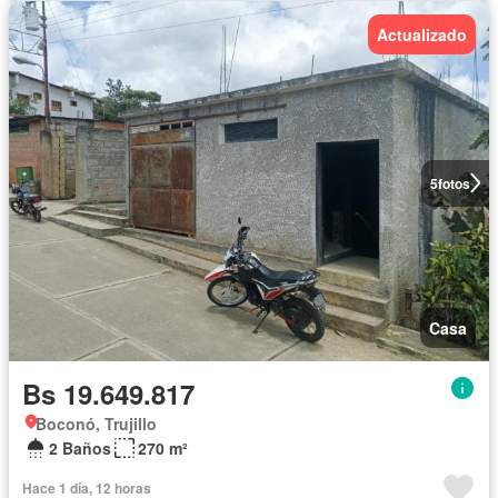
Actualizado
5
fotos
Casa
Bs 19.649.817
Boconó, Trujillo
2 Baños
270 m²
Hace 1 día, 12 horas