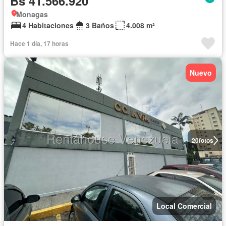
Bs 41.566.920
Monagas
4 Habitaciones
3 Baños
4.008 m²
Hace 1 día, 17 horas
Nuevo
20
fotos
Local Comercial