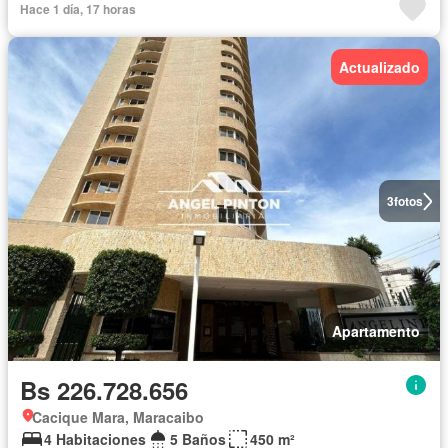
Hace 1 día, 17 horas
Actualizado
3
fotos
Apartamento
Bs 226.728.656
Cacique Mara, Maracaibo
4 Habitaciones
5 Baños
450 m²