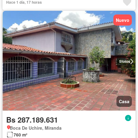
Hace 1 día, 17 horas
Nuevo
5
fotos
Casa
Bs 287.189.631
Boca De Uchire, Miranda
760 m²