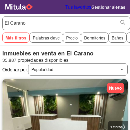
Tus favoritos
Gestionar alertas
Más filtros
Palabras clave
Precio
Dormitorios
Baños
Inmuebles en venta en El Carano
33.887 propiedades disponibles
Ordenar por:
Popularidad
Nuevo
17
fotos