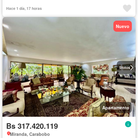
Hace 1 día, 17 horas
Nuevo
5
fotos
Apartamento
Bs 317.420.119
Miranda, Carabobo