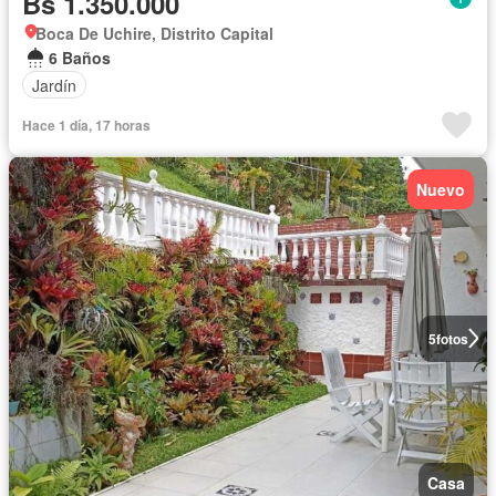
Bs 1.350.000
Boca De Uchire, Distrito Capital
6 Baños
Jardín
Hace 1 día, 17 horas
Nuevo
5
fotos
Casa