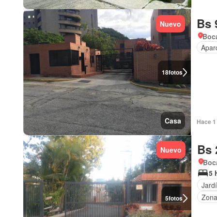
Bs 
Nuevo
Boca
Apar
18
fotos
Casa
Hace 1 
Bs 
Nuevo
Boca
5 
Jard
Zona
5
fotos