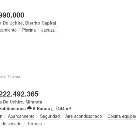
990.000
 De Uchire, Distrito Capital
camiento
Piscina
Jacuzzi
día, 7 horas
222.492.365
 De Uchire, Miranda
Habitaciones
5 Baños
444 m²
ín
Aparcamiento
Seguridad
Aire acondicionado
Cocina equipa
 de secado
Terraza