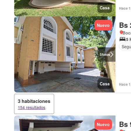
Casa
Hace 1 
Bs 
Nuevo
Boca
5 
Segu
5
fotos
Casa
Hace 1 
3 habitaciones
154 resultados
Bs 
Nuevo