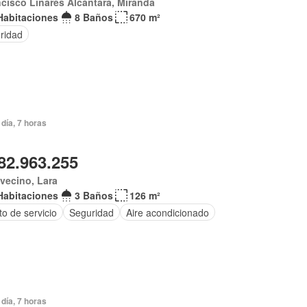
cisco Linares Alcántara, Miranda
Habitaciones
8 Baños
670 m²
ridad
día, 7 horas
82.963.255
vecino, Lara
Habitaciones
3 Baños
126 m²
o de servicio
Seguridad
Aire acondicionado
día, 7 horas