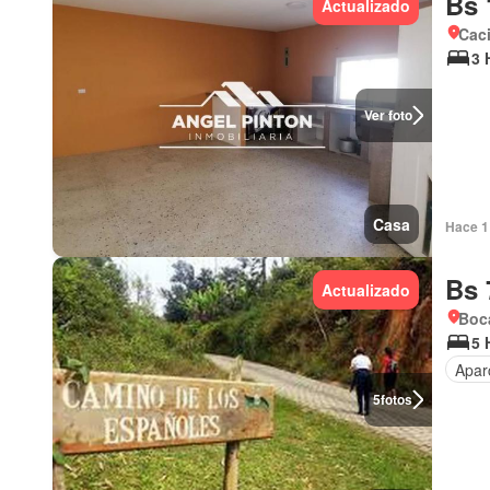
Bs 
Actualizado
Cac
3 
Ver foto
Casa
Hace 1 
Bs 
Actualizado
Boca
5 
Apar
5
fotos