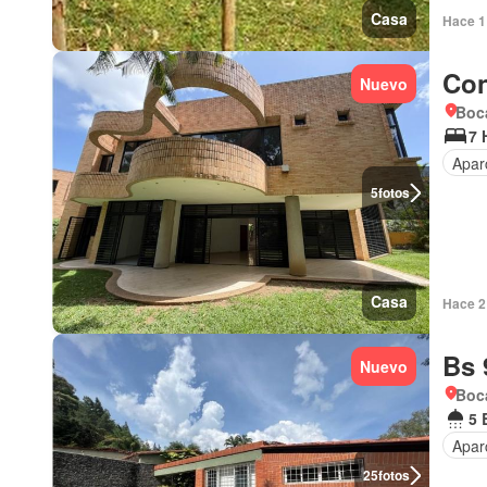
Casa
Hace 1 
Con
Nuevo
Boca
7 
Apar
5
fotos
Casa
Hace 2 
Bs 
Nuevo
Boca
5 
Apar
25
fotos