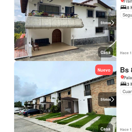
Fran
8 
Segu
5
fotos
Casa
Hace 1 
Bs 
Nuevo
Pala
3 
Cuart
5
fotos
Casa
Hace 1 