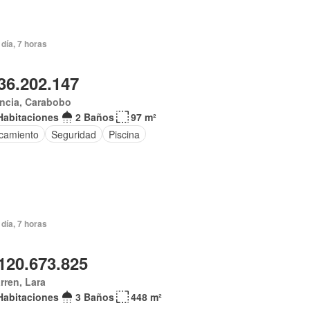
día, 7 horas
36.202.147
ncia, Carabobo
Habitaciones
2 Baños
97 m²
camiento
Seguridad
Piscina
día, 7 horas
120.673.825
arren, Lara
Habitaciones
3 Baños
448 m²