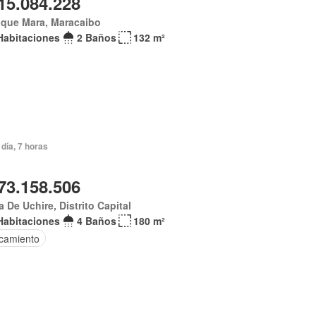
15.084.228
ique Mara, Maracaibo
Habitaciones
2 Baños
132 m²
día, 7 horas
73.158.506
 De Uchire, Distrito Capital
Habitaciones
4 Baños
180 m²
camiento