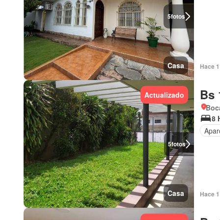
5
fotos
Casa
Hace 1 
Bs 
Actualizado
Boca
8 
Apar
5
fotos
Casa
Hace 1 