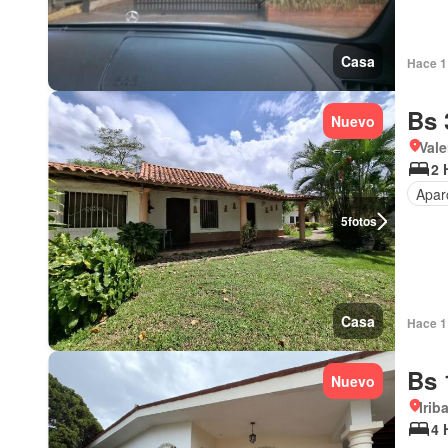
Casa
Hace 1 
Bs 
Nuevo
Vale
2 
Apar
5
fotos
Casa
Hace 1 
Bs 
Nuevo
Irib
4 