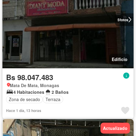
5
fotos
Edificio
Bs 98.047.483
Mata De Mata, Monagas
4 Habitaciones
2 Baños
Zona de secado
Terraza
Hace 1 día, 13 horas
Actualizado