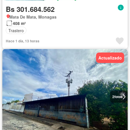
Bs 301.684.562
Mata De Mata, Monagas
408 m²
Trastero
Hace 1 día, 13 horas
Actualizado
2
fotos