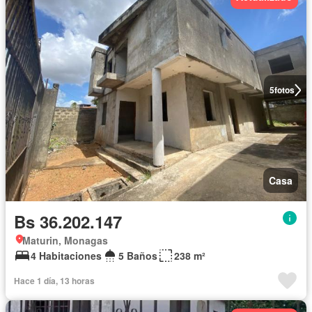
5
fotos
Casa
Bs 36.202.147
Maturin, Monagas
4 Habitaciones
5 Baños
238 m²
Hace 1 día, 13 horas