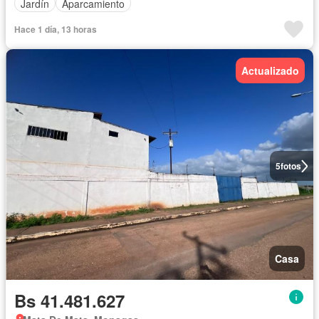
Jardín
Aparcamiento
Hace 1 día, 13 horas
Actualizado
5
fotos
Casa
Bs 41.481.627