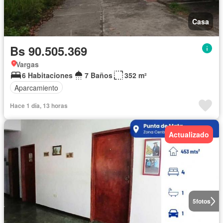
Casa
Bs 90.505.369
Vargas
6 Habitaciones
7 Baños
352 m²
Aparcamiento
Hace 1 día, 13 horas
Actualizado
5
fotos