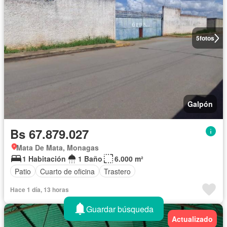
5
fotos
Galpón
Bs 67.879.027
Mata De Mata, Monagas
1 Habitación
1 Baño
6.000 m²
Patio
Cuarto de oficina
Trastero
Hace 1 día, 13 horas
Guardar búsqueda
Actualizado