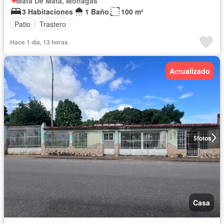
Mata De Mata, Monagas
3 Habitaciones
1 Baño
100 m²
Patio
Trastero
Hace 1 día, 13 horas
Actualizado
5
fotos
Casa