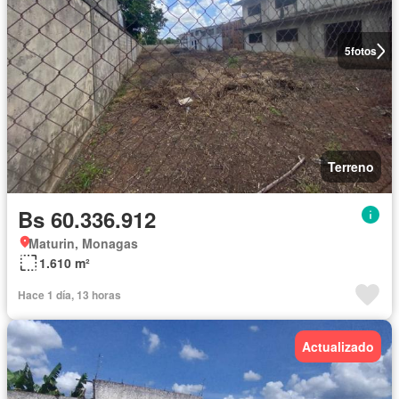
5
fotos
Terreno
Bs 60.336.912
Maturin, Monagas
1.610 m²
Hace 1 día, 13 horas
Actualizado