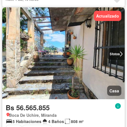
Actualizado
5
fotos
Casa
Bs 56.565.855
Boca De Uchire, Miranda
5 Habitaciones
4 Baños
808 m²