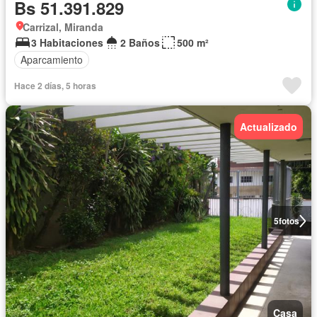
Bs 51.391.829
Carrizal, Miranda
3 Habitaciones
2 Baños
500 m²
Aparcamiento
Hace 2 días, 5 horas
Actualizado
5
fotos
Casa