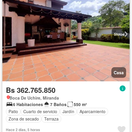
5
fotos
Casa
Bs 362.765.850
Boca De Uchire, Miranda
6 Habitaciones
7 Baños
550 m²
Patio
Cuarto de servicio
Jardín
Aparcamiento
Zona de secado
Terraza
Hace 2 días, 5 horas