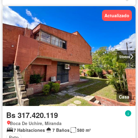
Actualizado
5
fotos
Casa
Bs 317.420.119
Boca De Uchire, Miranda
7 Habitaciones
7 Baños
580 m²
Patio