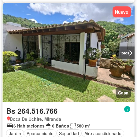
Nuevo
5
fotos
Casa
Bs 264.516.766
Boca De Uchire, Miranda
6 Habitaciones
6 Baños
580 m²
Jardín
Aparcamiento
Seguridad
Aire acondicionado