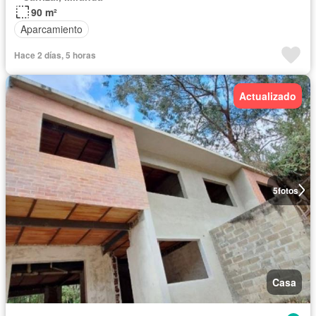
90 m²
Aparcamiento
Hace 2 días, 5 horas
Actualizado
5
fotos
Casa