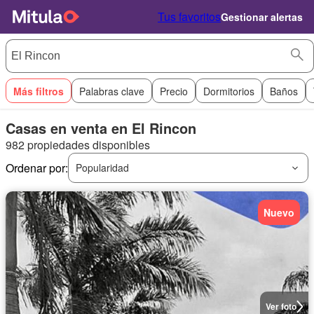
Tus favoritos
Gestionar alertas
Más filtros
Palabras clave
Precio
Dormitorios
Baños
Casas en venta en El Rincon
982 propiedades disponibles
Ordenar por:
Popularidad
Nuevo
Ver foto