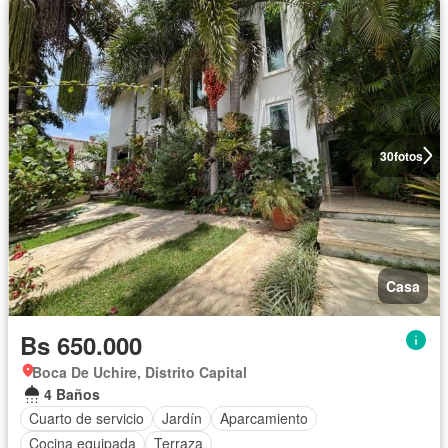
30
fotos
Casa
Bs 650.000
Boca De Uchire, Distrito Capital
4 Baños
Cuarto de servicio
Jardín
Aparcamiento
Cocina equipada
Terraza