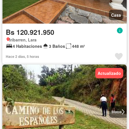
Casa
Bs 120.921.950
Iribarren, Lara
4 Habitaciones
3 Baños
448 m²
Hace 2 días, 5 horas
Actualizado
5
fotos