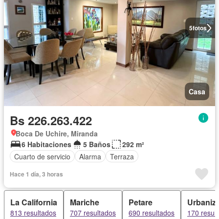
5
fotos
Casa
Bs 226.263.422
Boca De Uchire, Miranda
6 Habitaciones
5 Baños
292 m²
Cuarto de servicio
Alarma
Terraza
Hace 1 día, 3 horas
La California
Mariche
Petare
Urbaniz
813 resultados
707 resultados
690 resultados
170 resul