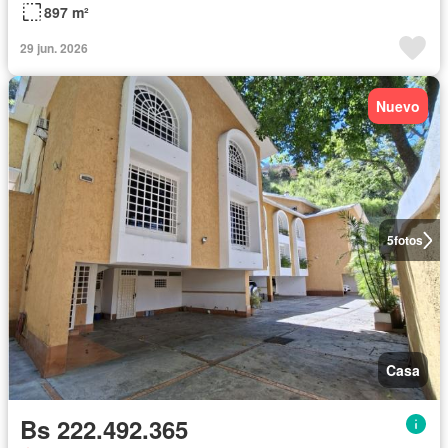
897 m²
29 jun. 2026
Nuevo
5
fotos
Casa
Bs 222.492.365