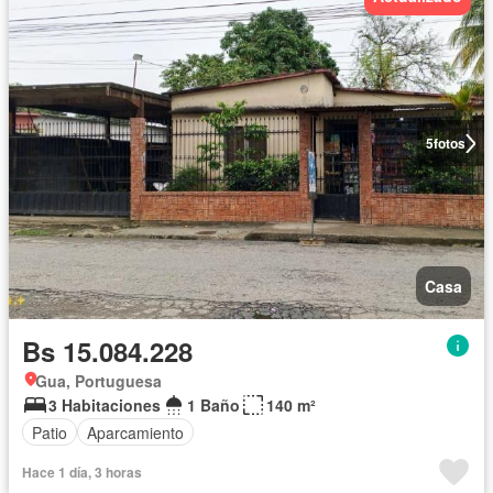
5
fotos
Casa
Bs 15.084.228
Gua, Portuguesa
3 Habitaciones
1 Baño
140 m²
Patio
Aparcamiento
Hace 1 día, 3 horas