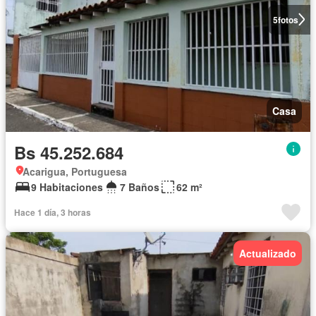
5
fotos
Casa
Bs 45.252.684
Acarigua, Portuguesa
9 Habitaciones
7 Baños
62 m²
Hace 1 día, 3 horas
Actualizado