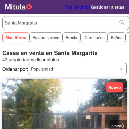
Tus favoritos
Gestionar alertas
Más filtros
Palabras clave
Precio
Dormitorios
Baños
Casas en venta en Santa Margarita
43 propiedades disponibles
Ordenar por:
Popularidad
Nuevo
5
fotos