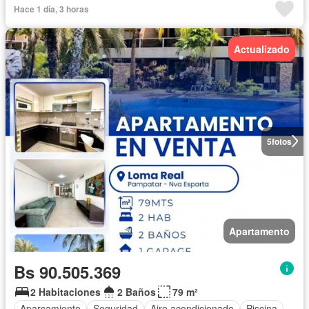
Hace 1 día, 3 horas
Actualizado
5
fotos
Apartamento
Bs 90.505.369
2 Habitaciones
2 Baños
79 m²
Aparcamiento
Seguridad
Aire acondicionado
Piscina