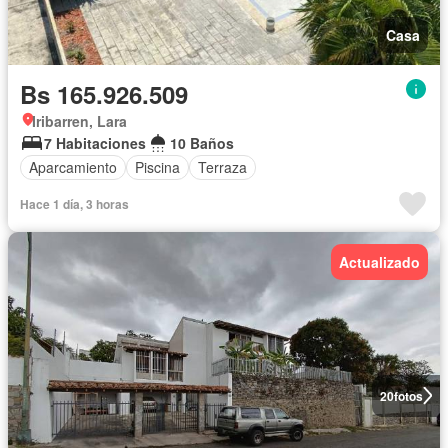
Casa
Bs 165.926.509
Iribarren, Lara
7 Habitaciones
10 Baños
Aparcamiento
Piscina
Terraza
Hace 1 día, 3 horas
Actualizado
20
fotos