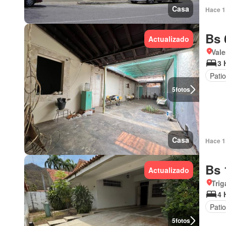
Casa
Hace 1 
Bs 
Actualizado
Vale
3 
Patio
5
fotos
Casa
Hace 1 
Bs 
Actualizado
Trig
4 
Patio
5
fotos