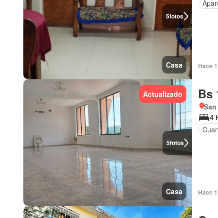
Apar
5
fotos
Casa
Hace 1 
Bs 
Actualizado
San
4 
Cuar
5
fotos
Casa
Hace 1 