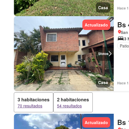
Casa
Hace 1 
Bs 
Actualizado
San
3 
Patio
5
fotos
Casa
Hace 1 
3 habitaciones
2 habitaciones
70 resultados
54 resultados
Bs 
Actualizado