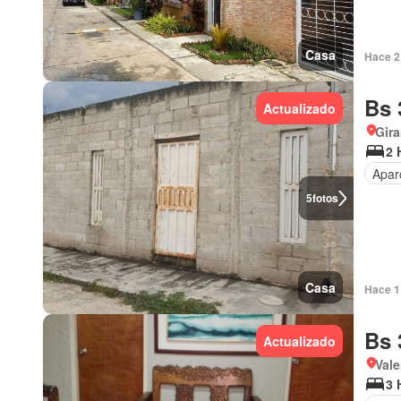
Casa
Hace 2
Bs 
Actualizado
Gira
2 
Apar
5
fotos
Casa
Hace 1 
Bs 
Actualizado
Vale
3 