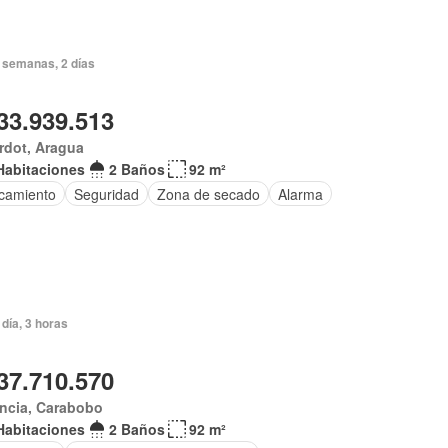
 semanas, 2 días
33.939.513
rdot, Aragua
Habitaciones
2 Baños
92 m²
camiento
Seguridad
Zona de secado
Alarma
día, 3 horas
37.710.570
ncia, Carabobo
Habitaciones
2 Baños
92 m²