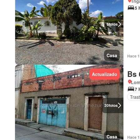
Trig
5 
5
fotos
Casa
Hace 1 
Bs 
Actualizado
Loma
7 
Tras
20
fotos
Casa
Hace 1 