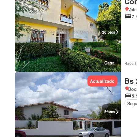
Con
Vale
7 
20
fotos
Casa
Hace 3
Bs 
Actualizado
Boca
5 
Segu
5
fotos