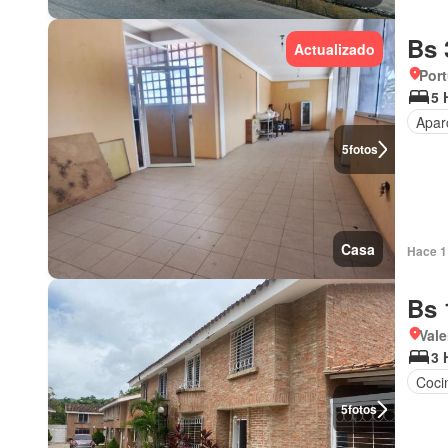
Bs 
Actualizado
Por
5 
Apar
5
fotos
Casa
Hace 1 
Bs 
Vale
3 
Cocin
5
fotos