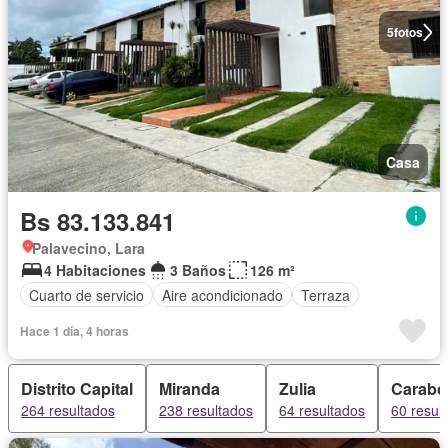
5
fotos
Casa
Bs 83.133.841
Palavecino, Lara
4 Habitaciones
3 Baños
126 m²
Cuarto de servicio
Aire acondicionado
Terraza
Hace 1 día, 4 horas
Distrito Capital
Miranda
Zulia
Carabo
264 resultados
238 resultados
64 resultados
60 resul