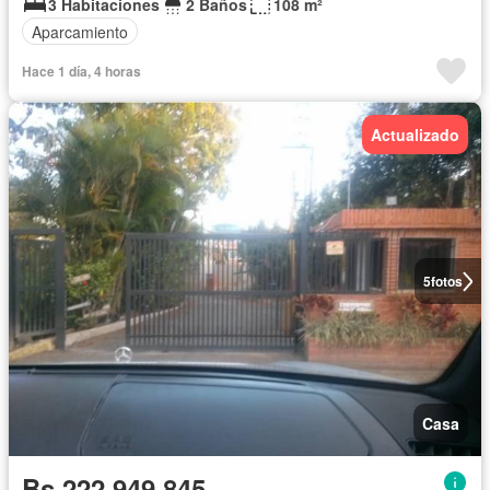
3 Habitaciones
2 Baños
108 m²
Aparcamiento
Hace 1 día, 4 horas
Actualizado
5
fotos
Casa
Bs 222.949.845