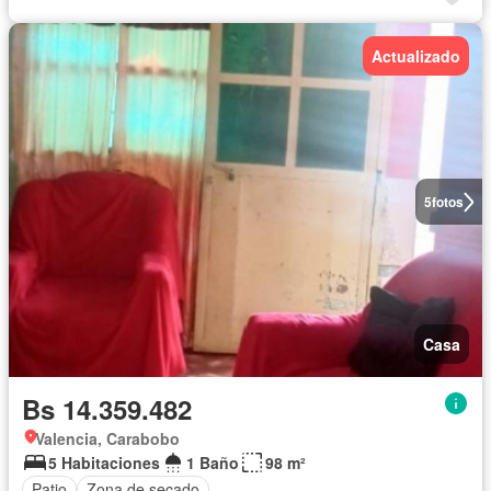
Actualizado
5
fotos
Casa
Bs 14.359.482
Valencia, Carabobo
5 Habitaciones
1 Baño
98 m²
Patio
Zona de secado