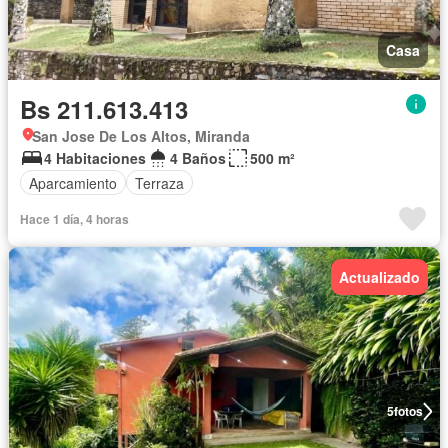
Casa
Bs 211.613.413
San Jose De Los Altos, Miranda
4 Habitaciones
4 Baños
500 m²
Aparcamiento
Terraza
Hace 1 día, 4 horas
Actualizado
5
fotos