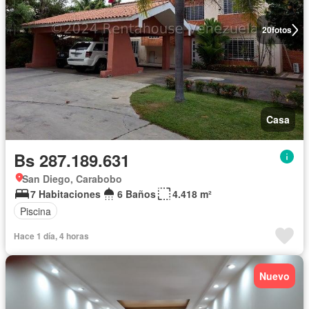
20
fotos
Casa
Bs 287.189.631
San Diego, Carabobo
7 Habitaciones
6 Baños
4.418 m²
Piscina
Hace 1 día, 4 horas
Nuevo