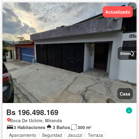
Actualizado
5
fotos
Casa
Bs 196.498.169
Boca De Uchire, Miranda
3 Habitaciones
3 Baños
300 m²
Aparcamiento
Seguridad
Jacuzzi
Terraza