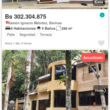
Casa
Bs 302.304.875
Ramón Ignacio Méndez, Barinas
6 Habitaciones
5 Baños
288 m²
Patio
Seguridad
Terraza
Hace 1 día, 4 horas
Actualizado
5
fotos