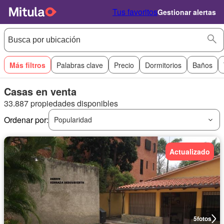
Tus favoritos
Gestionar alertas
Más filtros
Palabras clave
Precio
Dormitorios
Baños
Casas en venta
33.887 propiedades disponibles
Ordenar por:
Popularidad
Actualizado
5
fotos