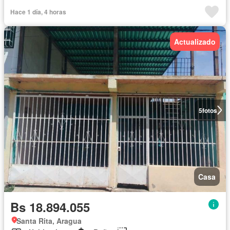
Hace 1 día, 4 horas
Actualizado
5
fotos
Casa
Bs 18.894.055
Santa Rita, Aragua