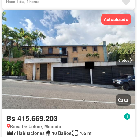
Hace 1 día, 4 horas
Actualizado
5
fotos
Casa
Bs 415.669.203
Boca De Uchire, Miranda
7 Habitaciones
10 Baños
705 m²