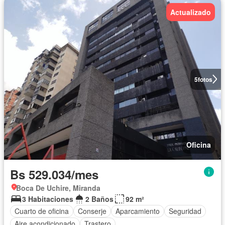
Actualizado
5
fotos
Oficina
Bs 529.034/mes
Boca De Uchire, Miranda
3 Habitaciones
2 Baños
92 m²
Cuarto de oficina
Conserje
Aparcamiento
Seguridad
Aire acondicionado
Trastero