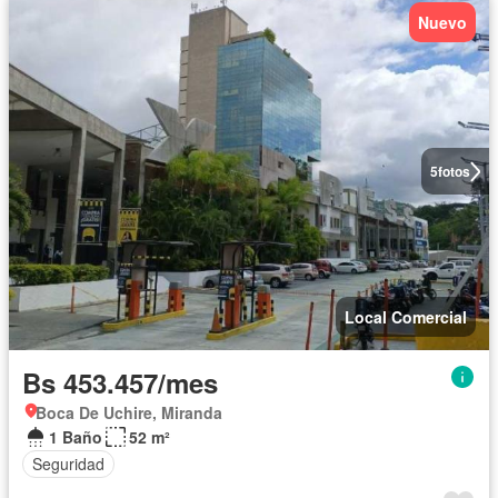
Nuevo
5
fotos
Local Comercial
Bs 453.457/mes
Boca De Uchire, Miranda
1 Baño
52 m²
Seguridad