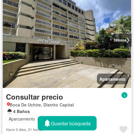
36
fotos
Apartamento
Consultar precio
Boca De Uchire, Distrito Capital
4 Baños
Aparcamiento
Seguridad
Piscina
Guardar búsqueda
Hace 5 días, 21 horas