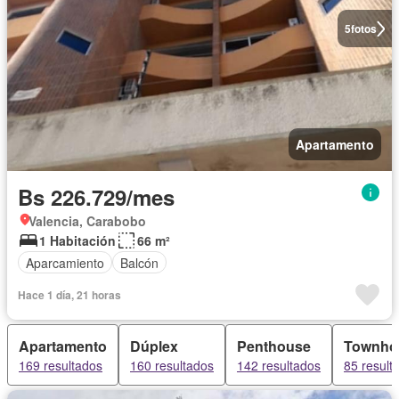
5
fotos
Apartamento
Bs 226.729/mes
Valencia, Carabobo
1 Habitación
66 m²
Aparcamiento
Balcón
Hace 1 día, 21 horas
Apartamento
Dúplex
Penthouse
Townho
169 resultados
160 resultados
142 resultados
85 result