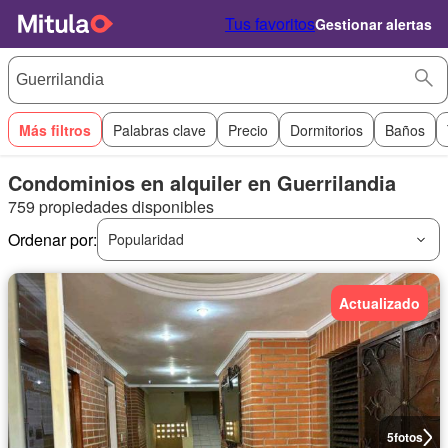
Tus favoritos
Gestionar alertas
Más filtros
Palabras clave
Precio
Dormitorios
Baños
Condominios en alquiler en Guerrilandia
759 propiedades disponibles
Ordenar por:
Popularidad
Actualizado
5
fotos