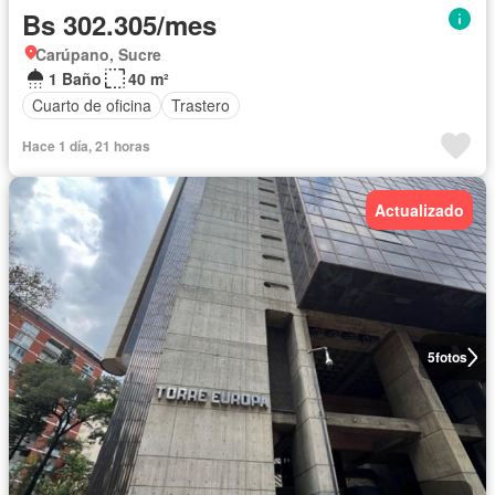
Bs 302.305/mes
Carúpano, Sucre
1 Baño
40 m²
Cuarto de oficina
Trastero
Hace 1 día, 21 horas
Actualizado
5
fotos