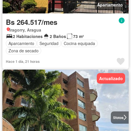
Apartamento
Bs 264.517/mes
Iragorry, Aragua
2 Habitaciones
2 Baños
73 m²
Aparcamiento
Seguridad
Cocina equipada
Zona de secado
Hace 1 día, 21 horas
Actualizado
5
fotos