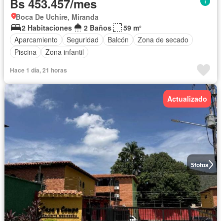
Bs 453.457/mes
Boca De Uchire, Miranda
2 Habitaciones
2 Baños
59 m²
Aparcamiento
Seguridad
Balcón
Zona de secado
Piscina
Zona infantil
Hace 1 día, 21 horas
Actualizado
5
fotos