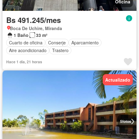
Oficina
Bs 491.245/mes
Boca De Uchire, Miranda
1 Baño
33 m²
Cuarto de oficina
Conserje
Aparcamiento
Aire acondicionado
Trastero
Hace 1 día, 21 horas
Actualizado
5
fotos