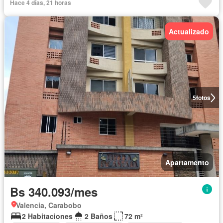
Hace 4 días, 21 horas
Actualizado
5
fotos
Apartamento
Bs 340.093/mes
Valencia, Carabobo
2 Habitaciones
2 Baños
72 m²