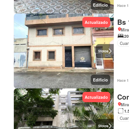
Edificio
Hace 1 
Bs 
Actualizado
Mir
20
Cuart
5
fotos
Edificio
Hace 1 
Con
Actualizado
Mir
1.
Cuart
5
fotos