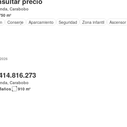
sultar precio
anda, Carabobo
750 m²
ín
Conserje
Aparcamiento
Seguridad
Zona infantil
Ascensor
 2026
414.816.273
anda, Carabobo
Baños
910 m²