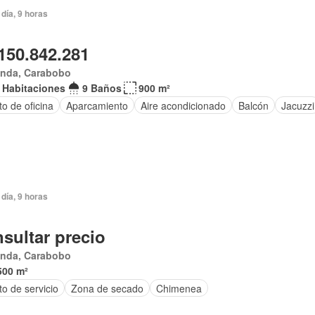
día, 9 horas
150.842.281
anda, Carabobo
 Habitaciones
9 Baños
900 m²
o de oficina
Aparcamiento
Aire acondicionado
Balcón
Jacuzzi
día, 9 horas
sultar precio
anda, Carabobo
500 m²
o de servicio
Zona de secado
Chimenea