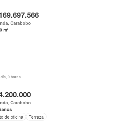
169.697.566
anda, Carabobo
0 m²
día, 9 horas
4.200.000
anda, Carabobo
Baños
o de oficina
Terraza