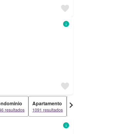
ndominio
Apartamento
Dúplex
Townhouse
46 resultados
1091 resultados
993 resultados
783 resultado