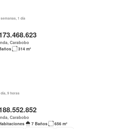
 semanas, 1 día
173.468.623
anda, Carabobo
Baños
314 m²
día, 9 horas
188.552.852
anda, Carabobo
Habitaciones
7 Baños
656 m²