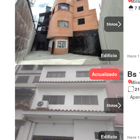
Mir
7 
5
fotos
Edificio
Hace 1
Bs 
Actualizado
Mir
21
Apar
5
fotos
Edificio
Hace 1 