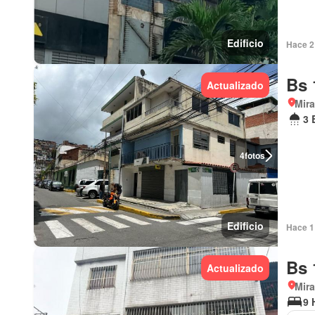
Edificio
Hace 2
Bs 
Actualizado
Mir
3 
4
fotos
Edificio
Hace 1 
Bs 
Actualizado
Mir
9 