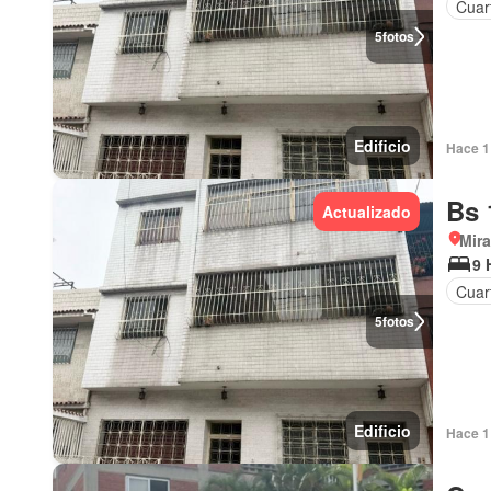
Cuar
5
fotos
Edificio
Hace 1 
Bs 
Actualizado
Mir
9 
Cuar
5
fotos
Edificio
Hace 1 