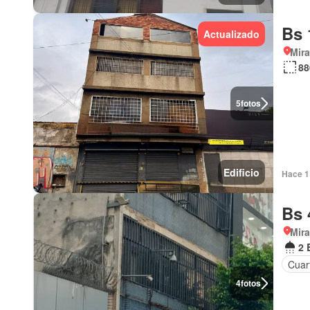
Bs 
Actualizado
Mir
88
5
fotos
Edificio
Hace 1 
Bs 
Mir
2 
Cuart
4
fotos