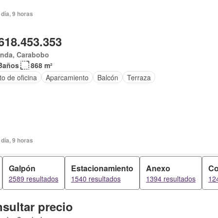
día, 9 horas
618.453.353
anda, Carabobo
Baños
868 m²
to de oficina
Aparcamiento
Balcón
Terraza
día, 9 horas
Galpón
Estacionamiento
Anexo
Co
2589 resultados
1540 resultados
1394 resultados
12
sultar precio