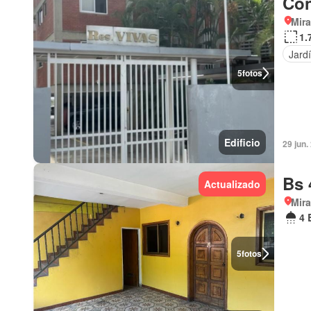
Con
Mir
1.
Jard
5
fotos
Edificio
29 jun.
Bs 
Actualizado
Mir
4 
5
fotos