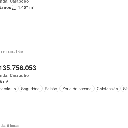
anda, Carabobo
Baños
1.457 m²
 semana, 1 día
135.758.053
anda, Carabobo
6 m²
camiento
Seguridad
Balcón
Zona de secado
Calefacción
Si
día, 9 horas