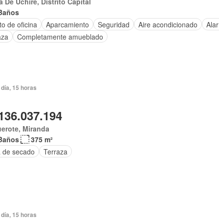
 De Uchire, Distrito Capital
Baños
o de oficina
Aparcamiento
Seguridad
Aire acondicionado
Ala
aza
Completamente amueblado
día, 15 horas
136.037.194
erote, Miranda
Baños
375 m²
 de secado
Terraza
día, 15 horas