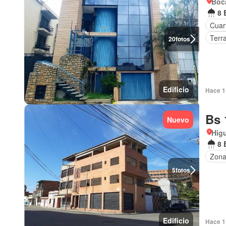
Boca
8 
Cuart
Terr
20
fotos
Edificio
Hace 1 
Bs 
Nuevo
Higu
8 
Zona
5
fotos
Edificio
Hace 1 