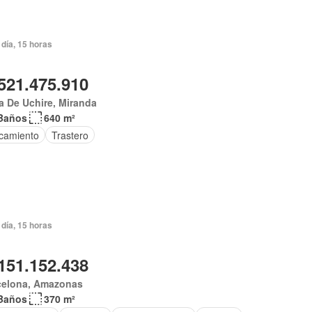
día, 15 horas
521.475.910
a De Uchire, Miranda
Baños
640 m²
camiento
Trastero
día, 15 horas
151.152.438
celona, Amazonas
Baños
370 m²