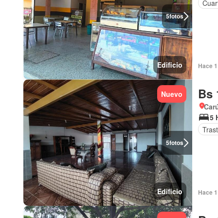
Cuart
5
fotos
Edificio
Hace 1 
Bs 
Nuevo
Car
5 
Tras
5
fotos
Edificio
Hace 1 