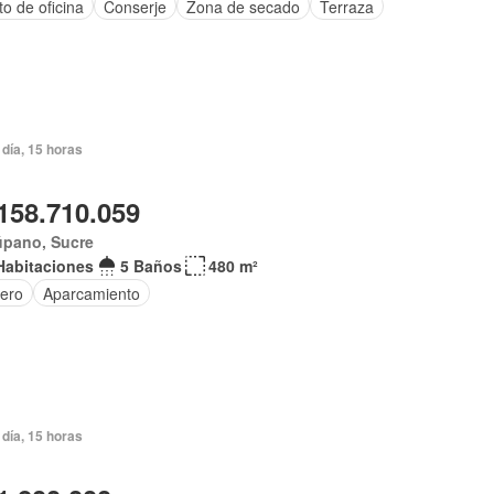
o de oficina
Conserje
Zona de secado
Terraza
día, 15 horas
158.710.059
úpano, Sucre
Habitaciones
5 Baños
480 m²
tero
Aparcamiento
día, 15 horas