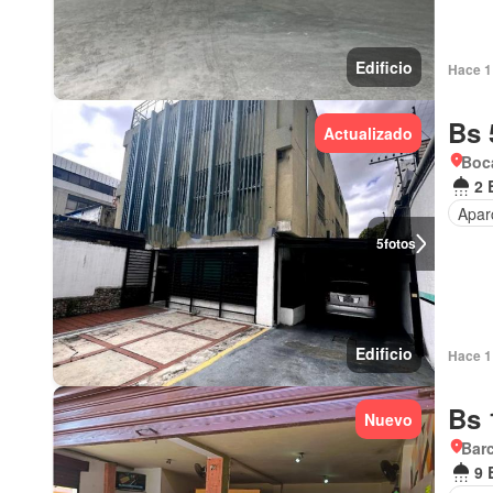
Edificio
Hace 1 
Bs 
Actualizado
Boc
2 
Apar
5
fotos
Edificio
Hace 1 
Bs 
Nuevo
Bar
9 