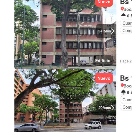
Bs 
Nuevo
Boca
6 
Cuart
Comp
34
fotos
Edificio
Hace 2 
Bs 
Nuevo
Boca
6 
Cuart
Comp
20
fotos