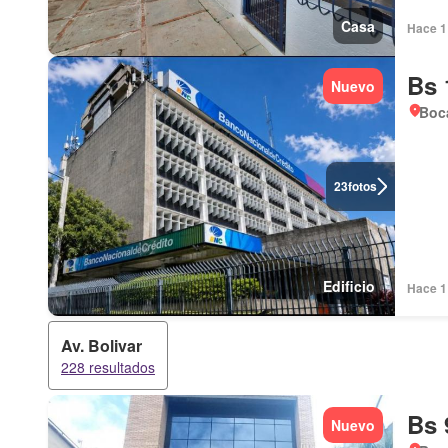
Casa
Hace 1 
Bs 
Nuevo
Boca
23
fotos
Edificio
Hace 1 
Av. Bolivar
228 resultados
Bs 
Nuevo