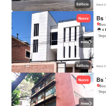
Edificio
Hace 2 
Bs 
Nuevo
Boca
4 
Segu
9
fotos
Edificio
Hace 2 
Bs 
Nuevo
Boca
Segu
5
fotos