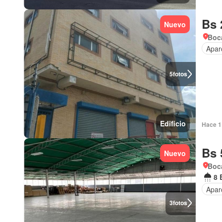
Bs 
Nuevo
Boca
Apar
5
fotos
Edificio
Hace 1 
Bs 
Nuevo
Boca
8 
Apar
3
fotos