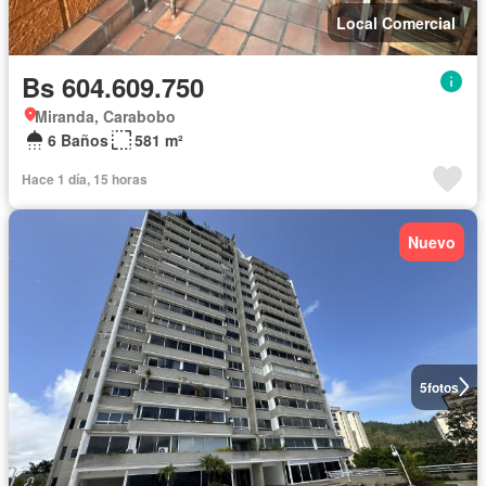
Local Comercial
Bs 604.609.750
Miranda, Carabobo
6 Baños
581 m²
Hace 1 día, 15 horas
Nuevo
5
fotos