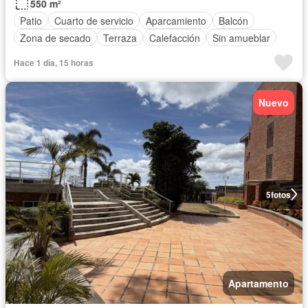
550 m²
Patio
Cuarto de servicio
Aparcamiento
Balcón
Zona de secado
Terraza
Calefacción
Sin amueblar
Hace 1 día, 15 horas
Nuevo
5
fotos
Apartamento