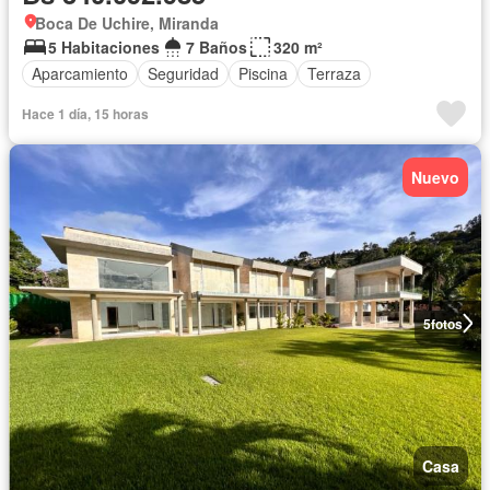
Boca De Uchire, Miranda
5 Habitaciones
7 Baños
320 m²
Aparcamiento
Seguridad
Piscina
Terraza
Hace 1 día, 15 horas
Nuevo
5
fotos
Casa