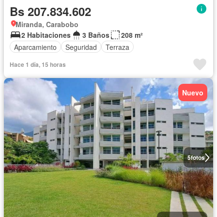
Bs 207.834.602
Miranda, Carabobo
2 Habitaciones
3 Baños
208 m²
Aparcamiento
Seguridad
Terraza
Hace 1 día, 15 horas
Nuevo
5
fotos