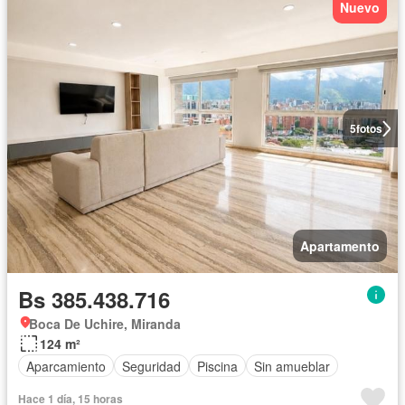
Nuevo
5
fotos
Apartamento
Bs 385.438.716
Boca De Uchire, Miranda
124 m²
Aparcamiento
Seguridad
Piscina
Sin amueblar
Hace 1 día, 15 horas