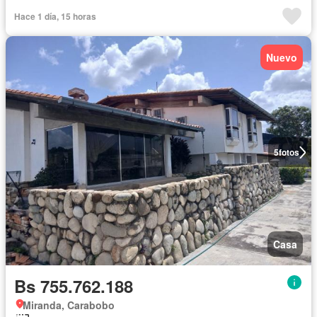
Hace 1 día, 15 horas
Nuevo
5
fotos
Casa
Bs 755.762.188
Miranda, Carabobo