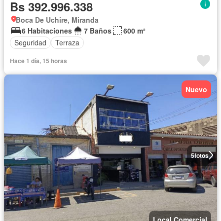
Bs 392.996.338
Boca De Uchire, Miranda
6 Habitaciones
7 Baños
600 m²
Seguridad
Terraza
Hace 1 día, 15 horas
Nuevo
5
fotos
Local Comercial