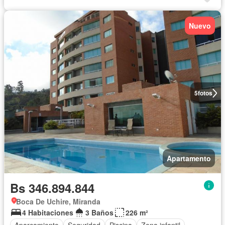
Nuevo
5
fotos
Apartamento
Bs 346.894.844
Boca De Uchire, Miranda
4 Habitaciones
3 Baños
226 m²
Aparcamiento
Seguridad
Piscina
Zona infantil