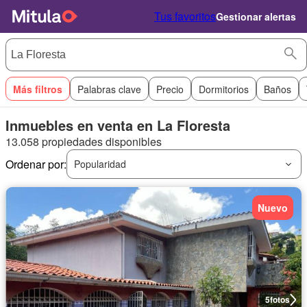
Tus favoritos
Gestionar alertas
Más filtros
Palabras clave
Precio
Dormitorios
Baños
Inmuebles en venta en La Floresta
13.058 propiedades disponibles
Ordenar por:
Popularidad
Nuevo
5
fotos