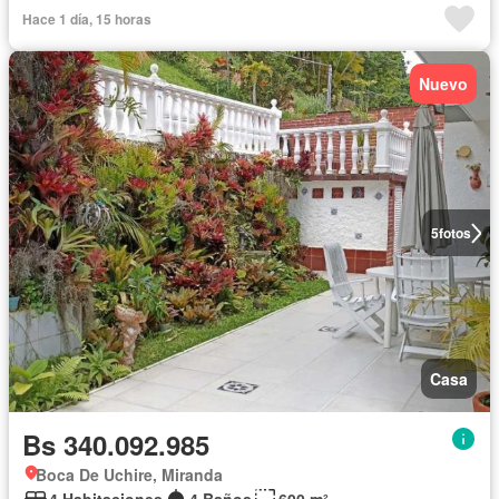
Hace 1 día, 15 horas
Nuevo
5
fotos
Casa
Bs 340.092.985
Boca De Uchire, Miranda
4 Habitaciones
4 Baños
600 m²