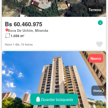
Terreno
Bs 60.460.975
Boca De Uchire, Miranda
1.059 m²
Hace 1 día, 15 horas
Nuevo
5
fotos
Guardar búsqueda