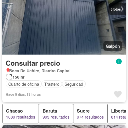
5
fotos
Galpón
Consultar precio
Boca De Uchire, Distrito Capital
150 m²
Cuarto de oficina
Trastero
Seguridad
Hace 5 días, 13 horas
Chacao
Baruta
Sucre
Liberta
1089 resultados
993 resultados
974 resultados
814 resu