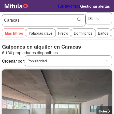
Tus favoritos
Gestionar alertas
Distrito
Más filtros
Palabras clave
Precio
Dormitorios
Baños
Galpones en alquiler en Caracas
6.130 propiedades disponibles
Ordenar por:
Popularidad
5
fotos