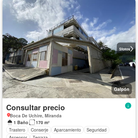
5
fotos
Galpón
Consultar precio
Boca De Uchire, Miranda
1 Baño
170 m²
Trastero
Conserje
Aparcamiento
Seguridad
Ascensor
Terraza