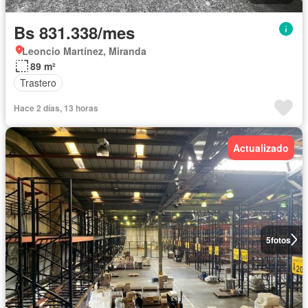
Bs 831.338/mes
Leoncio Martínez, Miranda
89 m²
Trastero
Hace 2 días, 13 horas
Actualizado
5
fotos