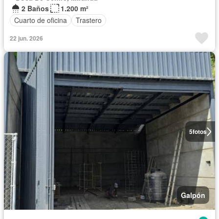
2 Baños
1.200 m²
Cuarto de oficina
Trastero
22 jun. 2026
5
fotos
Galpón