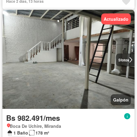
Hace 2 días, 13 horas
Actualizado
5
fotos
Galpón
Bs 982.491/mes
Boca De Uchire, Miranda
1 Baño
178 m²