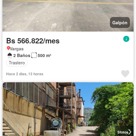
Galpón
Bs 566.822/mes
Vargas
2 Baños
500 m²
Trastero
Hace 2 días, 13 horas
5
fotos