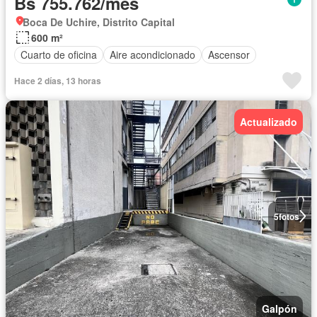
Bs 755.762/mes
Boca De Uchire, Distrito Capital
600 m²
Cuarto de oficina
Aire acondicionado
Ascensor
Hace 2 días, 13 horas
Actualizado
5
fotos
Galpón