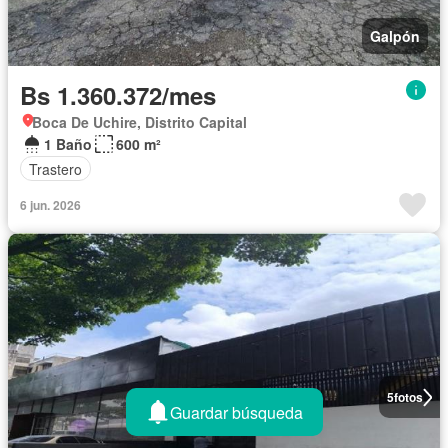
Galpón
Bs 1.360.372/mes
Boca De Uchire, Distrito Capital
1 Baño
600 m²
Trastero
6 jun. 2026
5
fotos
Guardar búsqueda