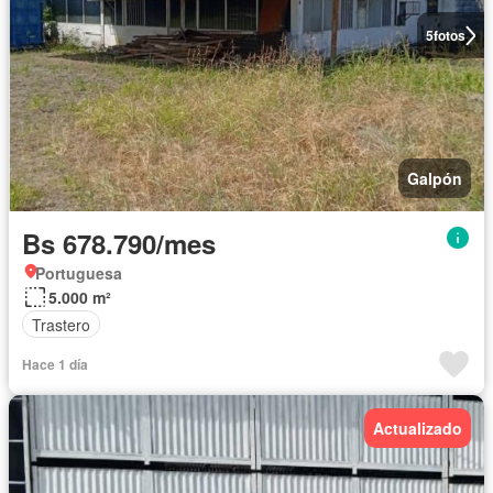
5
fotos
Galpón
Bs 678.790/mes
Portuguesa
5.000 m²
Trastero
Hace 1 día
Actualizado