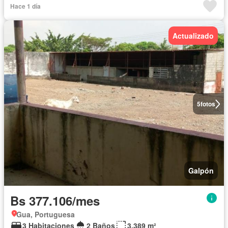
Hace 1 día
Actualizado
5
fotos
Galpón
Bs 377.106/mes
Gua, Portuguesa
3 Habitaciones
2 Baños
3.389 m²