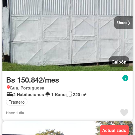
5
fotos
Galpón
Bs 150.842/mes
Gua, Portuguesa
2 Habitaciones
1 Baño
220 m²
Trastero
Hace 1 día
Actualizado