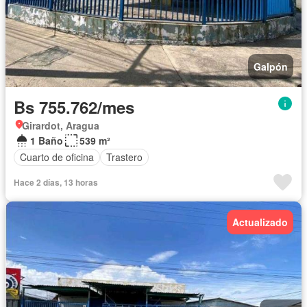
Galpón
Bs 755.762/mes
Girardot, Aragua
1 Baño
539 m²
Cuarto de oficina
Trastero
Hace 2 días, 13 horas
Actualizado