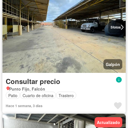
5
fotos
Galpón
Consultar precio
Punto Fijo, Falcón
Patio
Cuarto de oficina
Trastero
Hace 1 semana, 3 días
Actualizado