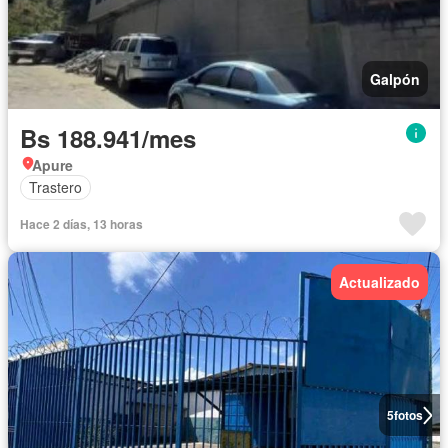
Galpón
Bs 188.941/mes
Apure
Trastero
Hace 2 días, 13 horas
Actualizado
5
fotos