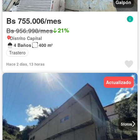
Galpón
Bs 755.006/mes
Bs 956.998/mes
21%
Distrito Capital
4 Baños
400 m²
Trastero
Hace 2 días, 13 horas
Actualizado
5
fotos