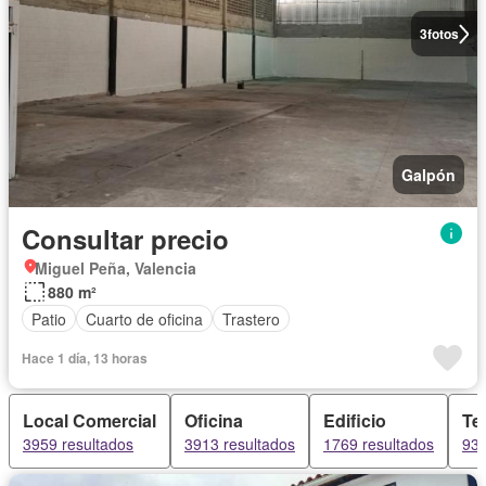
3
fotos
Galpón
Consultar precio
Miguel Peña, Valencia
880 m²
Patio
Cuarto de oficina
Trastero
Hace 1 día, 13 horas
Local Comercial
Oficina
Edificio
Te
3959 resultados
3913 resultados
1769 resultados
934