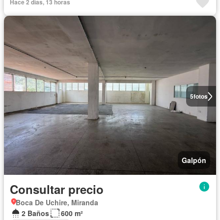
Hace 2 días, 13 horas
5
fotos
Galpón
Consultar precio
Boca De Uchire, Miranda
2 Baños
600 m²