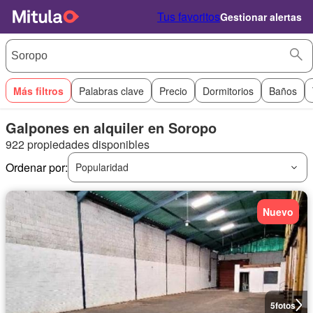
Tus favoritos
Gestionar alertas
Más filtros
Palabras clave
Precio
Dormitorios
Baños
Galpones en alquiler en Soropo
922 propiedades disponibles
Ordenar por:
Popularidad
Nuevo
5
fotos