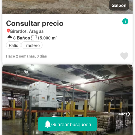
Galpón
Consultar precio
Girardot, Aragua
8 Baños
15.000 m²
Patio
Trastero
Hace 2 semanas, 3 días
5
fotos
Guardar búsqueda