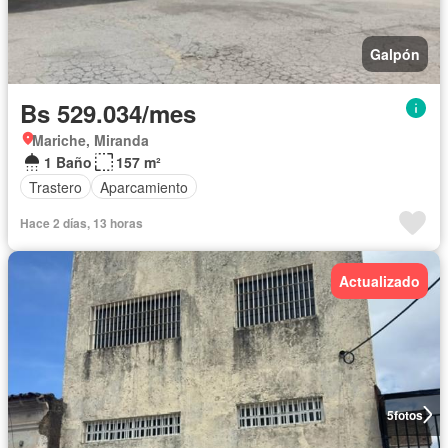
Galpón
Bs 529.034/mes
Mariche, Miranda
1 Baño
157 m²
Trastero
Aparcamiento
Hace 2 días, 13 horas
Actualizado
5
fotos