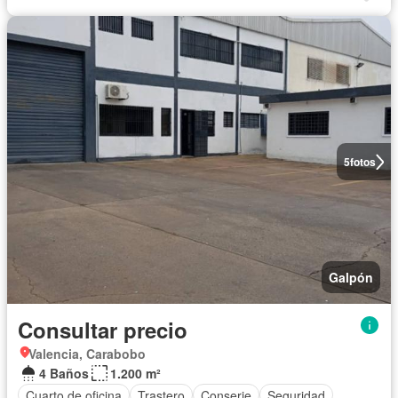
5
fotos
Galpón
Consultar precio
Valencia, Carabobo
4 Baños
1.200 m²
Cuarto de oficina
Trastero
Conserje
Seguridad