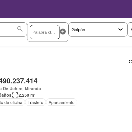
O
490.237.414
 De Uchire, Miranda
Baños
2.250 m²
o de oficina
Trastero
Aparcamiento