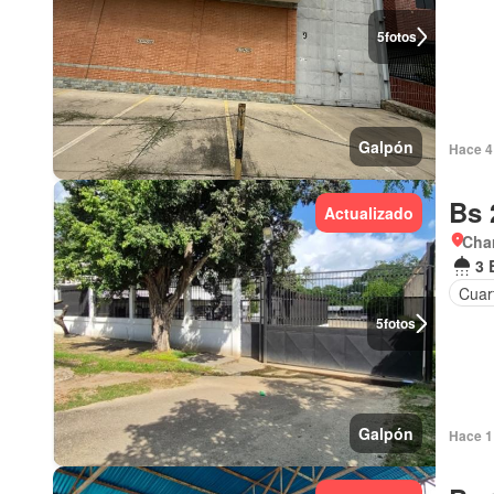
5
fotos
Galpón
Hace 4
Bs 
Actualizado
Char
3 
Cuart
5
fotos
Galpón
Hace 1 