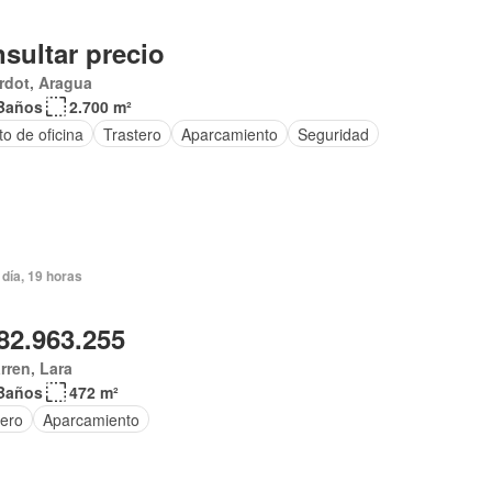
sultar precio
rdot, Aragua
Baños
2.700 m²
o de oficina
Trastero
Aparcamiento
Seguridad
día, 19 horas
82.963.255
arren, Lara
Baños
472 m²
tero
Aparcamiento