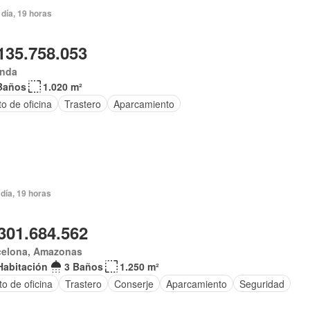
día, 19 horas
135.758.053
anda
Baños
1.020 m²
o de oficina
Trastero
Aparcamiento
día, 19 horas
301.684.562
celona, Amazonas
Habitación
3 Baños
1.250 m²
o de oficina
Trastero
Conserje
Aparcamiento
Seguridad