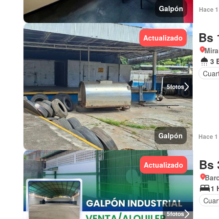
Galpón
Hace 1 
Bs 
Actualizado
Mir
3 
Cuart
5
fotos
Galpón
Hace 1 
Bs 
Actualizado
Bar
1 
Cuart
5
fotos