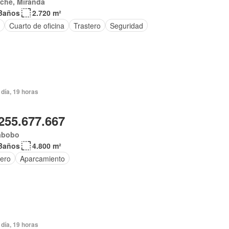
che, Miranda
Baños
2.720 m²
Cuarto de oficina
Trastero
Seguridad
día, 19 horas
255.677.667
abobo
Baños
4.800 m²
tero
Aparcamiento
día, 19 horas