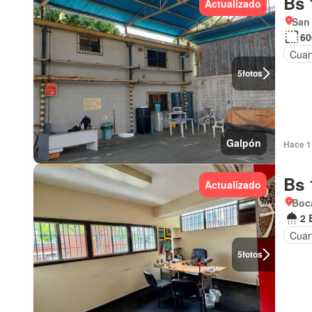
Bs 
Actualizado
San
60
Cuart
5
fotos
Galpón
Hace 1 
Bs 
Actualizado
Boca
2 
Cuart
5
fotos