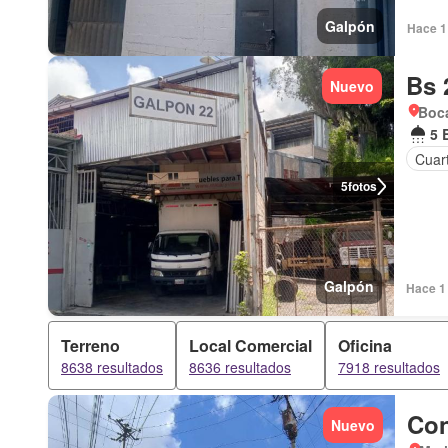
Galpón
Hace 1 
Bs 
Nuevo
Boca
5 
Cuart
5
fotos
Galpón
Hace 1 
Terreno
Local Comercial
Oficina
8638 resultados
8636 resultados
7918 resultados
Con
Nuevo