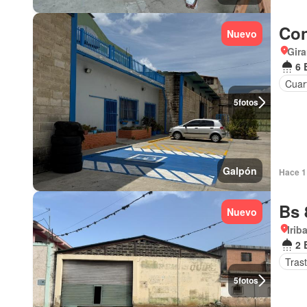
Con
Nuevo
Gira
6 
Cuart
5
fotos
Galpón
Hace 1 
Bs 
Nuevo
Irib
2 
Tras
5
fotos