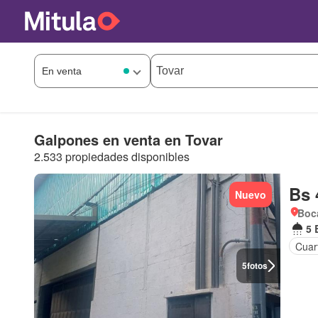
Galpones en venta en Tovar
2.533 propiedades disponibles
Bs 
Nuevo
Boca
5 
Cuart
5
fotos