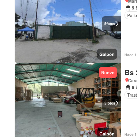
Mari
5 
Patio
5
fotos
Galpón
Hace 1 
Bs 
Nuevo
Car
6 
Tras
5
fotos
Galpón
Hace 1 