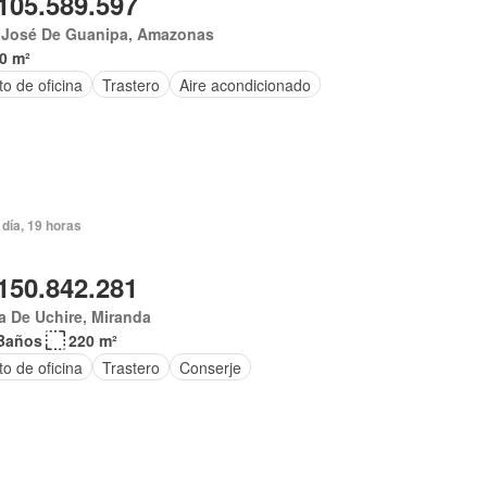
105.589.597
 José De Guanipa, Amazonas
0 m²
o de oficina
Trastero
Aire acondicionado
día, 19 horas
150.842.281
 De Uchire, Miranda
Baños
220 m²
o de oficina
Trastero
Conserje