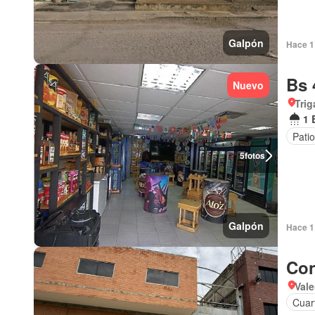
Galpón
Hace 1 
Bs 
Nuevo
Trig
1 
Patio
5
fotos
Galpón
Hace 1 
Con
Val
Cuar