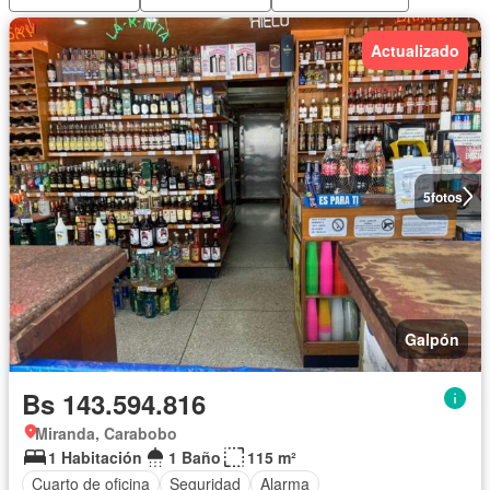
Actualizado
5
fotos
Galpón
Bs 143.594.816
Miranda, Carabobo
1 Habitación
1 Baño
115 m²
Cuarto de oficina
Seguridad
Alarma