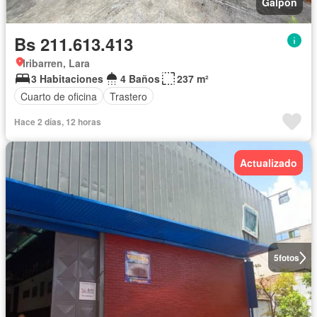
Galpón
Bs 211.613.413
Iribarren, Lara
3 Habitaciones
4 Baños
237 m²
Cuarto de oficina
Trastero
Hace 2 días, 12 horas
Actualizado
5
fotos