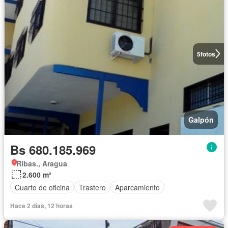
5
fotos
Galpón
Bs 680.185.969
Ribas., Aragua
2.600 m²
Cuarto de oficina
Trastero
Aparcamiento
Hace 2 días, 12 horas