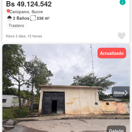
Bs 49.124.542
Carúpano, Sucre
2 Baños
338 m²
Trastero
Hace 2 días, 12 horas
Actualizado
5
fotos
Galpón