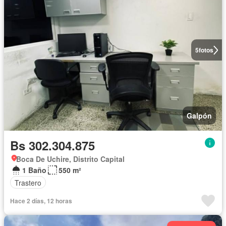
5
fotos
Galpón
Bs 302.304.875
Boca De Uchire, Distrito Capital
1 Baño
550 m²
Trastero
Hace 2 días, 12 horas