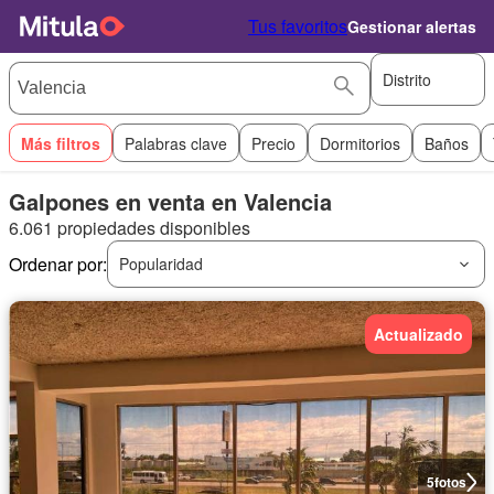
Tus favoritos
Gestionar alertas
Distrito
Más filtros
Palabras clave
Precio
Dormitorios
Baños
Galpones en venta en Valencia
6.061 propiedades disponibles
Ordenar por:
Popularidad
Actualizado
5
fotos