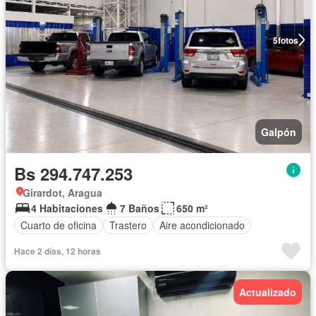
5
fotos
Galpón
Bs 294.747.253
Girardot, Aragua
4 Habitaciones
7 Baños
650 m²
Cuarto de oficina
Trastero
Aire acondicionado
Hace 2 días, 12 horas
Actualizado