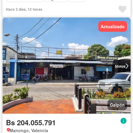
Hace 2 días, 12 horas
Actualizado
5
fotos
Galpón
Bs 204.055.791
Manongo, Valencia