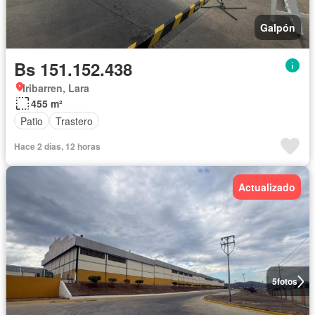
Galpón
Bs 151.152.438
Iribarren, Lara
455 m²
Patio
Trastero
Hace 2 días, 12 horas
Actualizado
5
fotos