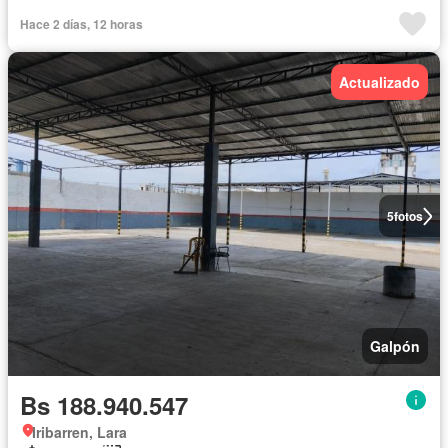
Hace 2 días, 12 horas
Actualizado
5
fotos
Galpón
Bs 188.940.547
Iribarren, Lara