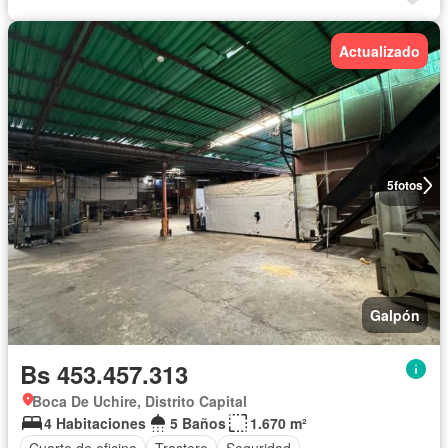
Actualizado
5
fotos
Galpón
Bs 453.457.313
Boca De Uchire, Distrito Capital
4 Habitaciones
5 Baños
1.670 m²
Cuarto de oficina
Trastero
Seguridad