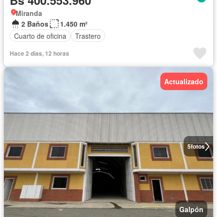
Bs 400.553.960
Miranda
2 Baños
1.450 m²
Cuarto de oficina
Trastero
Hace 2 días, 12 horas
Actualizado
5
fotos
Galpón