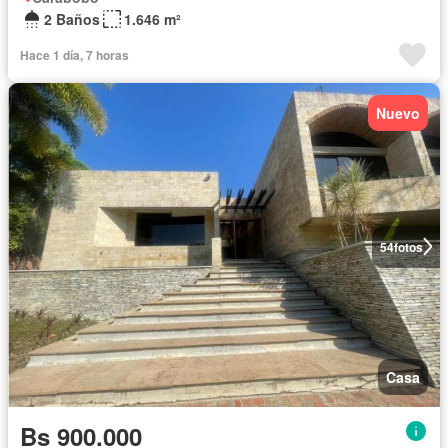
2 Baños
1.646 m²
Hace 1 día, 7 horas
Nuevo
54
fotos
Casa
Bs 900.000