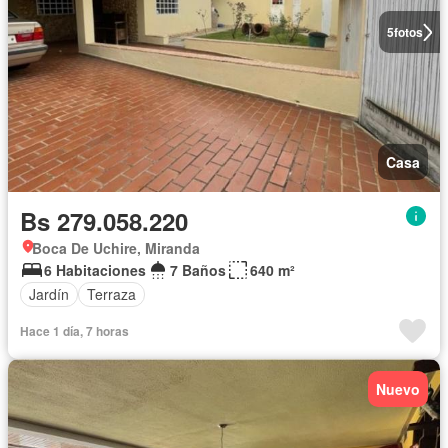
5
fotos
Casa
Bs 279.058.220
Boca De Uchire, Miranda
6 Habitaciones
7 Baños
640 m²
Jardín
Terraza
Hace 1 día, 7 horas
Nuevo