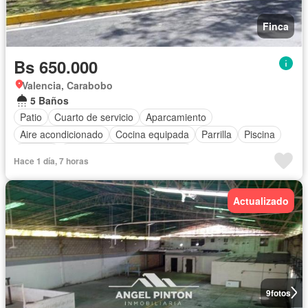
Finca
Bs 650.000
Valencia, Carabobo
5 Baños
Patio
Cuarto de servicio
Aparcamiento
Aire acondicionado
Cocina equipada
Parrilla
Piscina
Terraza
Completamente amueblado
Hace 1 día, 7 horas
Actualizado
9
fotos