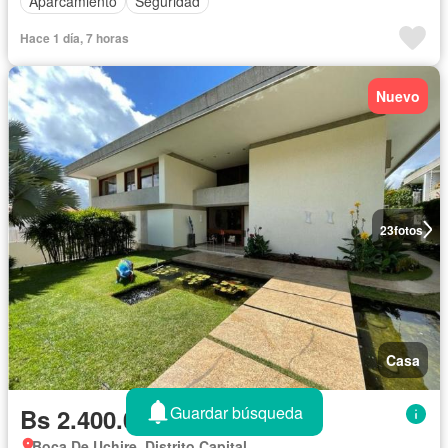
Aparcamiento
Seguridad
Hace 1 día, 7 horas
Nuevo
23
fotos
Casa
Guardar búsqueda
Bs 2.400.000
Boca De Uchire, Distrito Capital