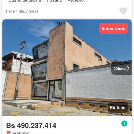
Cuarto de oficina
Trastero
Ascensor
Hace 1 día, 7 horas
Actualizado
20
fotos
Edificio
Bs 490.237.414
Carabobo