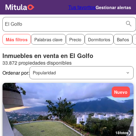
Tus favoritos
Gestionar alertas
Más filtros
Palabras clave
Precio
Dormitorios
Baños
Inmuebles en venta en El Golfo
33.872 propiedades disponibles
Ordenar por:
Popularidad
Nuevo
18
fotos