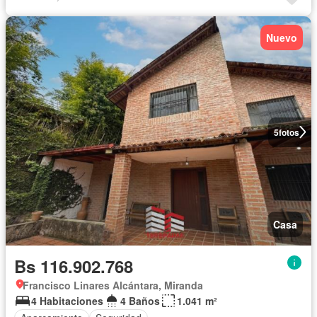
Nuevo
5
fotos
Casa
Bs 116.902.768
Francisco Linares Alcántara, Miranda
4 Habitaciones
4 Baños
1.041 m²