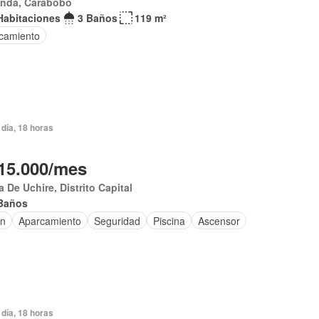
anda, Carabobo
Habitaciones
3 Baños
119 m²
camiento
día, 18 horas
15.000/mes
 De Uchire, Distrito Capital
Baños
ín
Aparcamiento
Seguridad
Piscina
Ascensor
día, 18 horas