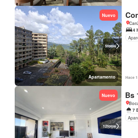
Con
Nuevo
Car
4 
Apar
5
fotos
Apartamento
Hace 1 
Bs 
Nuevo
Boca
7 
Apar
12
fotos