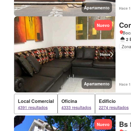
Apartamento
Hace 1 
Con
Nuevo
Boca
2 
Zona
9
fotos
Apartamento
Hace 1 
Local Comercial
Oficina
Edificio
4391 resultados
4333 resultados
2274 resultados
Bs 
Nuevo