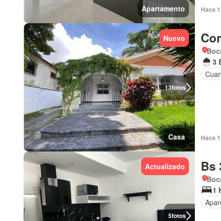
Apartamento
Hace 1 
Con
Nuevo
Boca
3 
Cuart
13
fotos
Casa
Hace 1 
Bs 
Actualizado
Boca
1 
Apar
5
fotos