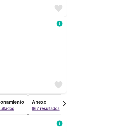
ionamiento
Anexo
Dúplex
Apartamento
sultados
667 resultados
547 resultados
541 resultados