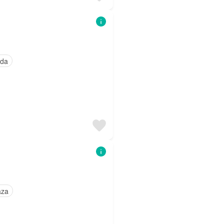
ada
aza