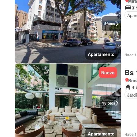
Mir
3 
Apar
5
fotos
Apartamento
Hace 1 
Bs 
Nuevo
Boca
4 
Jard
15
fotos
Apartamento
Hace 1 