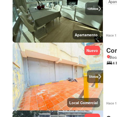
Apar
10
fotos
Apartamento
Hace 1 
Con
Nuevo
Boca
4 
5
fotos
Local Comercial
Hace 1 