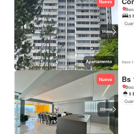
Con
Nuevo
Boca
5 
Cuart
5
fotos
Apartamento
Hace 1 
Bs 
Nuevo
Boca
5 
Cuart
25
fotos