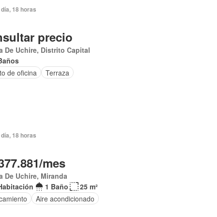
día, 18 horas
sultar precio
 De Uchire, Distrito Capital
Baños
o de oficina
Terraza
día, 18 horas
377.881/mes
 De Uchire, Miranda
Habitación
1 Baño
25 m²
camiento
Aire acondicionado