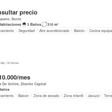
sultar precio
úpano, Sucre
Habitaciones
3 Baños
310 m²
camiento
Seguridad
Aire acondicionado
Balcón
Cocina equip
día, 18 horas
10.000/mes
 De Uchire, Distrito Capital
Baños
camiento
Balcón
Zona de secado
Zona infantil
Jacuzzi
Terr