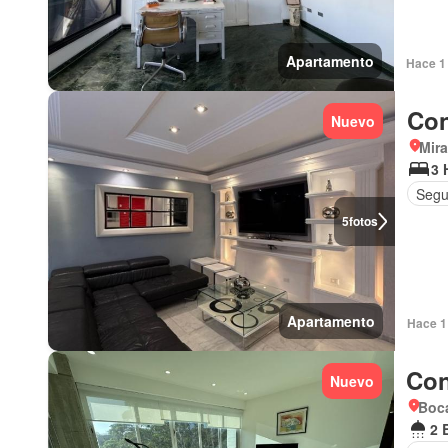
Apartamento
Hace 1 
Con
Nuevo
Mir
3 
Segu
5
fotos
Apartamento
Hace 1 
Con
Nuevo
Boca
2 