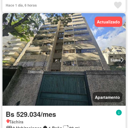
Hace 1 día, 6 horas
Actualizado
5
fotos
Apartamento
Bs 529.034/mes
Táchira
2 Habitaciones
1 Baño
80 m²