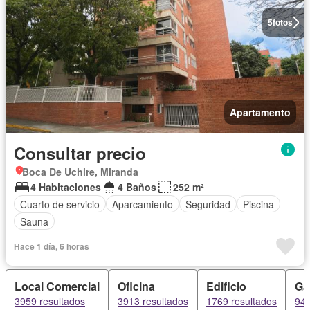
5
fotos
Apartamento
Consultar precio
Boca De Uchire, Miranda
4 Habitaciones
4 Baños
252 m²
Cuarto de servicio
Aparcamiento
Seguridad
Piscina
Sauna
Hace 1 día, 6 horas
Local Comercial
Oficina
Edificio
Ga
3959 resultados
3913 resultados
1769 resultados
943