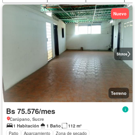
Nuevo
5
fotos
Terreno
Bs 75.576/mes
Carúpano, Sucre
1 Habitación
1 Baño
112 m²
Patio
Aparcamiento
Zona de secado