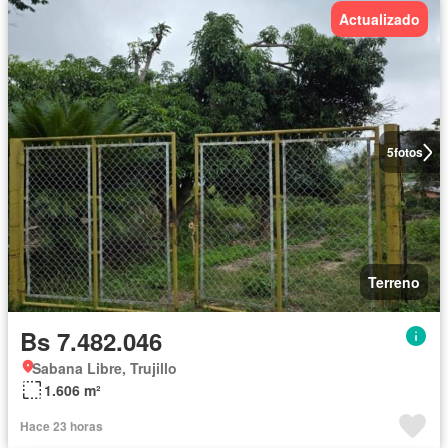
Actualizado
5
fotos
Terreno
Bs 7.482.046
Sabana Libre, Trujillo
1.606 m²
Hace 23 horas