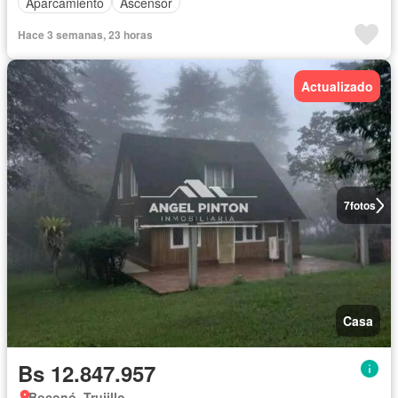
Aparcamiento
Ascensor
Hace 3 semanas, 23 horas
Actualizado
7
fotos
Casa
Bs 12.847.957
Boconó, Trujillo