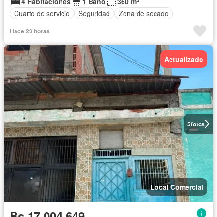
4 Habitaciones
1 Baño
360 m²
Cuarto de servicio
Seguridad
Zona de secado
Hace 23 horas
Actualizado
5
fotos
Local Comercial
Bs 17.004.649