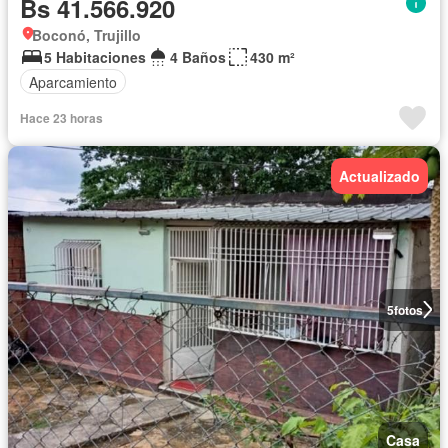
Bs 41.566.920
Boconó, Trujillo
5 Habitaciones
4 Baños
430 m²
Aparcamiento
Hace 23 horas
Actualizado
5
fotos
Casa