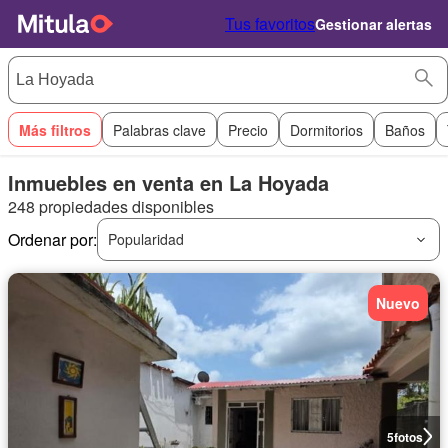
Tus favoritos
Gestionar alertas
Más filtros
Palabras clave
Precio
Dormitorios
Baños
Inmuebles en venta en La Hoyada
248 propiedades disponibles
Ordenar por:
Popularidad
Nuevo
5
fotos