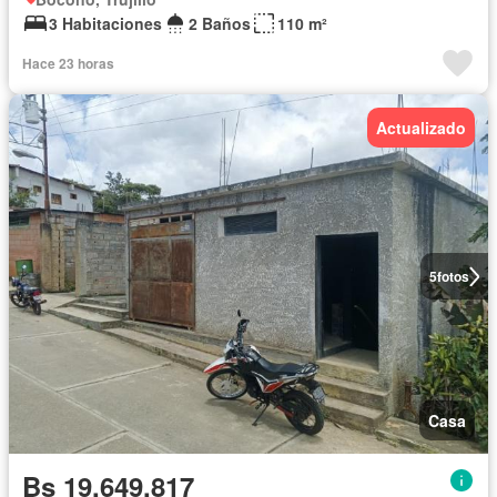
3 Habitaciones
2 Baños
110 m²
Hace 23 horas
Actualizado
5
fotos
Casa
Bs 19.649.817