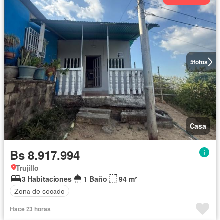
5
fotos
Casa
Bs 8.917.994
Trujillo
3 Habitaciones
1 Baño
94 m²
Zona de secado
Hace 23 horas