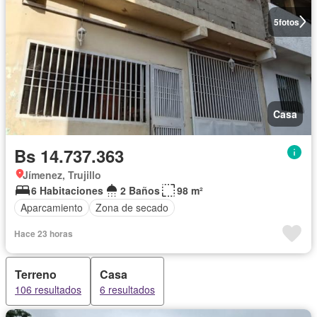
5
fotos
Casa
Bs 14.737.363
Jímenez, Trujillo
6 Habitaciones
2 Baños
98 m²
Aparcamiento
Zona de secado
Hace 23 horas
Terreno
Casa
106 resultados
6 resultados