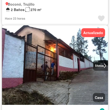
Boconó, Trujillo
2 Baños
270 m²
Hace 23 horas
Actualizado
5
fotos
Casa