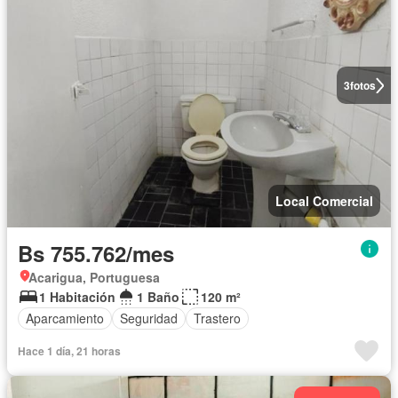
3
fotos
Local Comercial
Bs 755.762/mes
Acarigua, Portuguesa
1 Habitación
1 Baño
120 m²
Aparcamiento
Seguridad
Trastero
Hace 1 día, 21 horas