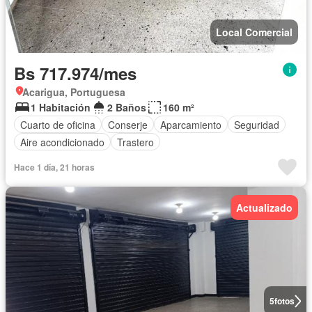
Local Comercial
Bs 717.974/mes
Acarigua, Portuguesa
1 Habitación
2 Baños
160 m²
Cuarto de oficina
Conserje
Aparcamiento
Seguridad
Aire acondicionado
Trastero
Hace 1 día, 21 horas
Actualizado
5
fotos