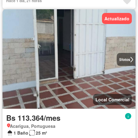
Hace 1 día, 21 horas
Actualizado
5
fotos
Local Comercial
Bs 113.364/mes
Acarigua, Portuguesa
1 Baño
25 m²