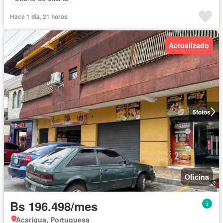
Hace 1 día, 21 horas
Actualizado
5
fotos
Oficina
Bs 196.498/mes
Acarigua, Portuguesa