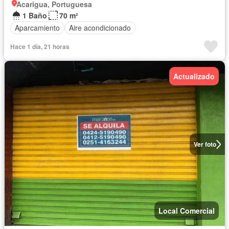
Acarigua, Portuguesa
1 Baño
70 m²
Aparcamiento
Aire acondicionado
Hace 1 día, 21 horas
Actualizado
Ver foto
Local Comercial