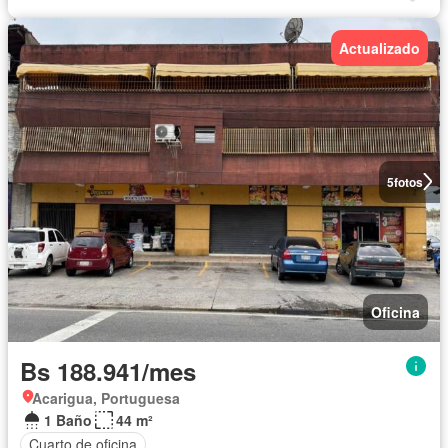
Actualizado
5
fotos
Oficina
Bs 188.941/mes
Acarigua, Portuguesa
1 Baño
44 m²
Cuarto de oficina