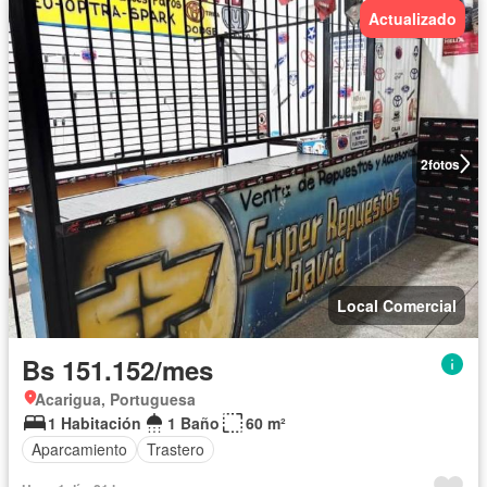
Actualizado
2
fotos
Local Comercial
Bs 151.152/mes
Acarigua, Portuguesa
1 Habitación
1 Baño
60 m²
Aparcamiento
Trastero