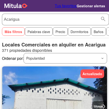
Tus favoritos
Gestionar alertas
Más filtros
Palabras clave
Precio
Dormitorios
Baños
Locales Comerciales en alquiler en Acarigua
371 propiedades disponibles
Ordenar por:
Popularidad
Actualizado
5
fotos