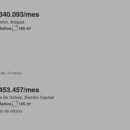
340.093/mes
rdot, Aragua
Baños
180 m²
día, 13 horas
453.457/mes
 De Uchire, Distrito Capital
Baños
145 m²
o de oficina