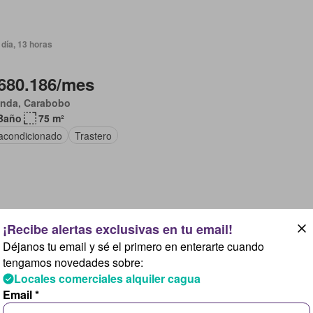
día, 13 horas
680.186/mes
anda, Carabobo
Baño
75 m²
 acondicionado
Trastero
día, 13 horas
Déjanos tu email y sé el primero en enterarte cuando
566.822/mes
tengamos novedades sobre:
Locales comerciales alquiler cagua
anda, Carabobo
Email *
Baño
65 m²