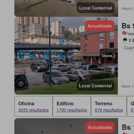
Local Comercial
Hace 1 
Bs 
Actualizado
Fran
3 
Cuart
5
fotos
Local Comercial
Hace 1 
Oficina
Edificio
Terreno
G
3935 resultados
1790 resultados
979 resultados
9
Bs 
Actualizado