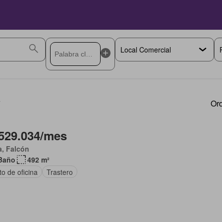
a
Ord
529.034/mes
a, Falcón
Baño
492 m²
to de oficina
Trastero