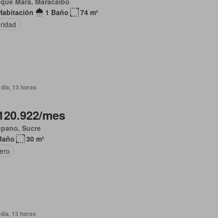
ique Mara, Maracaibo
Habitación
1 Baño
74 m²
ridad
día, 13 horas
120.922/mes
úpano, Sucre
Baño
30 m²
tero
día, 13 horas