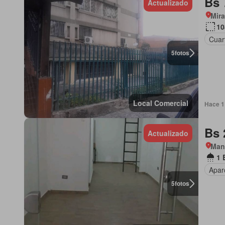
Bs 
Actualizado
Mir
10
Cuart
5
fotos
Local Comercial
Hace 1 
Bs 
Actualizado
Man
1 
Apar
5
fotos