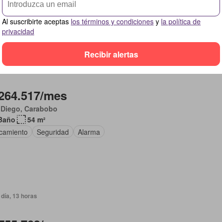
o de oficina
Conserje
Al suscribirte aceptas
los términos y condiciones
y
la política de
privacidad
Recibir alertas
día, 13 horas
264.517/mes
 Diego, Carabobo
Baño
54 m²
camiento
Seguridad
Alarma
día, 13 horas