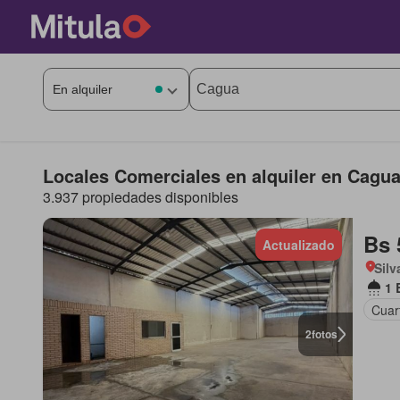
Locales Comerciales en alquiler en Cagu
3.937 propiedades disponibles
Bs 
Actualizado
Silv
1 
Cuar
2
fotos