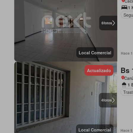
Cac
1 
Segu
6
fotos
Local Comercial
Hace 1 
Bs 
Actualizado
Car
1 
Tras
4
fotos
Local Comercial
Hace 1 