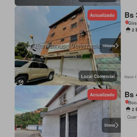
Bs 
Actualizado
Gira
2 
16
fotos
Local Comercial
Hace 1 
Bs 
Actualizado
Boca
2 
Cuart
5
fotos