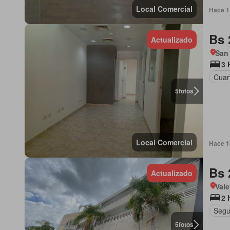
Local Comercial
Hace 1 
Bs 
Actualizado
San
3 
Cuart
5
fotos
Local Comercial
Hace 1 
Bs 
Actualizado
Vale
2 
Segu
5
fotos