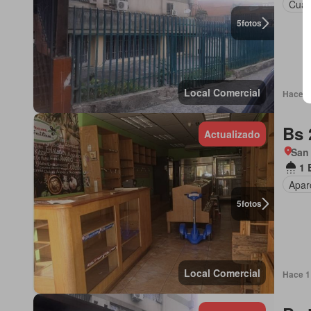
Cuart
5
fotos
Local Comercial
Hace 1 
Bs 
Actualizado
San
1 
Apar
5
fotos
Local Comercial
Hace 1 