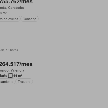
755.762/mes
anda, Carabobo
8 m²
o de oficina
Conserje
día, 13 horas
264.517/mes
ongo, Valencia
Baño
44 m²
camiento
Trastero