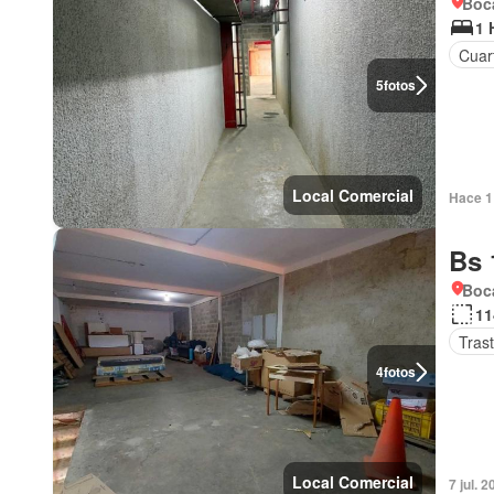
Boca
1 
Cuart
5
fotos
Local Comercial
Hace 1 
Bs 
Boca
11
Tras
4
fotos
Local Comercial
7 jul. 