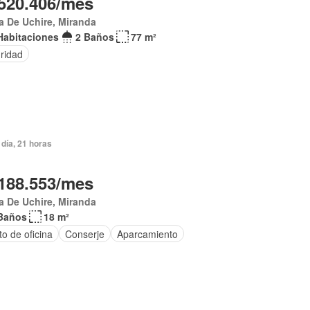
520.406/mes
 De Uchire, Miranda
Habitaciones
2 Baños
77 m²
ridad
día, 21 horas
188.553/mes
 De Uchire, Miranda
Baños
18 m²
o de oficina
Conserje
Aparcamiento