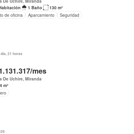
 De Uchire, Miranda
Habitación
1 Baño
130 m²
o de oficina
Aparcamiento
Seguridad
día, 21 horas
1.131.317/mes
 De Uchire, Miranda
4 m²
tero
2026