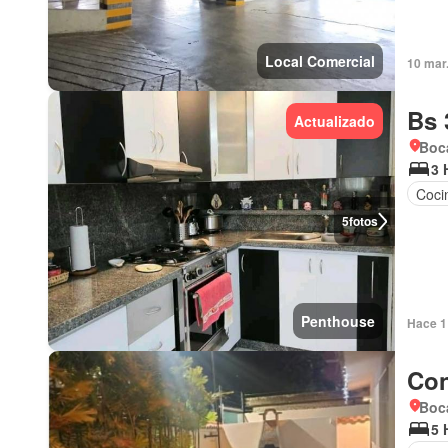
Local Comercial
10 mar
Bs 
Actualizado
Boc
3 
Coci
5
fotos
Penthouse
Hace 1 
Con
Boca
5 