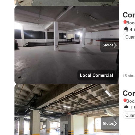
Con
Boca
4 
Cuart
5
fotos
Local Comercial
15 abr.
Con
Boc
1 
Cuar
5
fotos