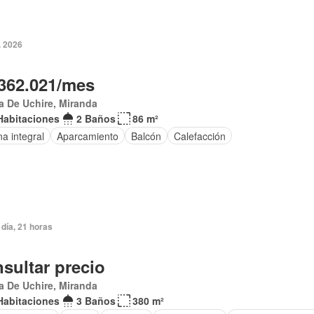
. 2026
362.021/mes
a De Uchire, Miranda
Habitaciones
2 Baños
86 m²
na integral
Aparcamiento
Balcón
Calefacción
día, 21 horas
sultar precio
 De Uchire, Miranda
Habitaciones
3 Baños
380 m²