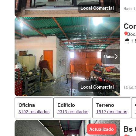
Local Comercial
Hace 1 
Con
Boca
1 
5
fotos
Local Comercial
13 jul.
Oficina
Edificio
Terreno
3192 resultados
2313 resultados
1512 resultados
Bs 
Actualizado