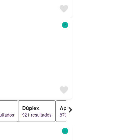
o
Dúplex
Apartamento
Penthouse
ultados
921 resultados
876 resultados
867 resultados