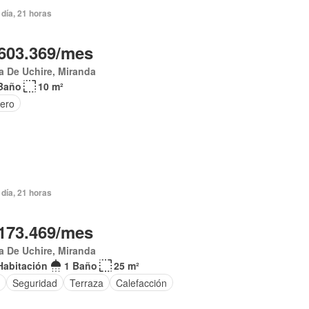
día, 21 horas
603.369/mes
 De Uchire, Miranda
Baño
10 m²
tero
día, 21 horas
173.469/mes
 De Uchire, Miranda
Habitación
1 Baño
25 m²
Seguridad
Terraza
Calefacción