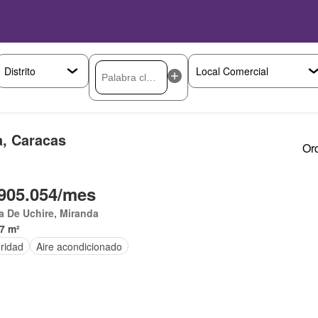
a, Caracas
Or
905.054/mes
 De Uchire, Miranda
7 m²
ridad
Aire acondicionado