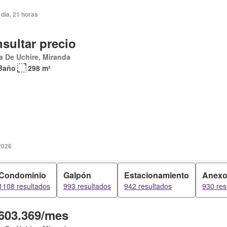
día, 21 horas
sultar precio
 De Uchire, Miranda
Baño
298 m²
 2026
Condominio
Galpón
Estacionamiento
Anex
1108 resultados
993 resultados
942 resultados
930 res
603.369/mes