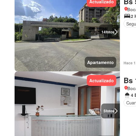
Bs 
Actualizado
Boca
2 
Segu
14
fotos
Apartamento
Hace 1 
Bs 
Actualizado
Boca
4 
Cuart
5
fotos