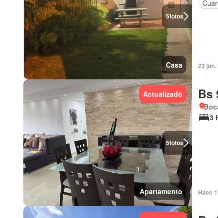
Cuart
5
fotos
Casa
23 jun.
Bs 
Actualizado
Boca
3 
5
fotos
Apartamento
Hace 1 