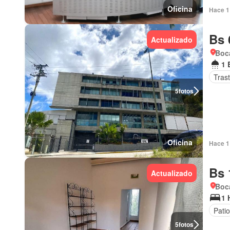
Oficina
Hace 1 
Bs 
Actualizado
Boca
1 
Tras
5
fotos
Oficina
Hace 1 
Bs 
Actualizado
Boca
1 
Patio
5
fotos