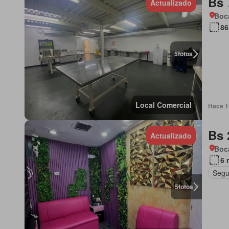
Bs 
Actualizado
Boca
86
5
fotos
Local Comercial
Hace 1
Bs 
Actualizado
Boc
6 
Segu
5
fotos