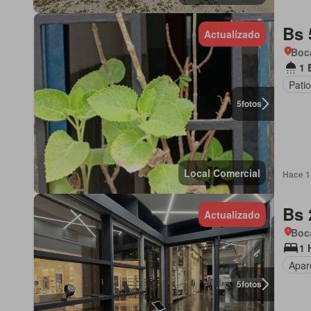
Bs 
Actualizado
Boca
1 
Patio
5
fotos
Local Comercial
Hace 1
Bs 
Actualizado
Boca
1 
Apar
5
fotos