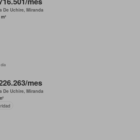
716.501/mes
 De Uchire, Miranda
 m²
 día
226.263/mes
a De Uchire, Miranda
m²
ridad