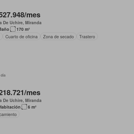
527.948/mes
 De Uchire, Miranda
Baño
170 m²
Cuarto de oficina
Zona de secado
Trastero
 día
218.721/mes
 De Uchire, Miranda
Habitación
6 m²
camiento