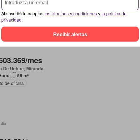
camiento
Seguridad
Trastero
Al suscribirte aceptas
los términos y condiciones
y
la política de
privacidad
Recibir alertas
 día
603.369/mes
a De Uchire, Miranda
Baño
56 m²
to de oficina
 día