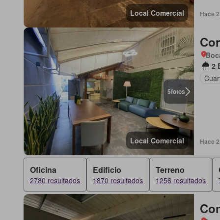
Local Comercial
Hace 2
Con
Boca
2 
Cuart
5
fotos
Local Comercial
Hace 2
Oficina
Edificio
Terreno
2780 resultados
1870 resultados
1256 resultados
Con