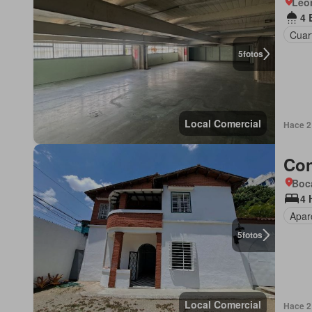
Leo
4 
Cuar
5
fotos
Local Comercial
Hace 2
Con
Boca
4 
Apar
5
fotos
Local Comercial
Hace 2