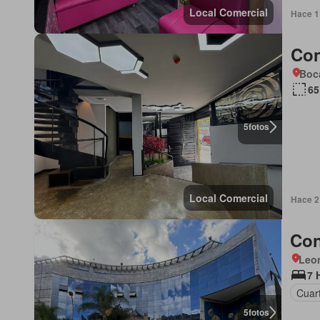
Local Comercial
Hace 1
Con
Boca
65
5
fotos
Local Comercial
Hace 2
Con
Leon
7 
Cuart
5
fotos