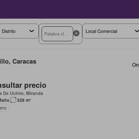
illo, Caracas
Or
sultar precio
 De Uchire, Miranda
Baño
328 m²
tero