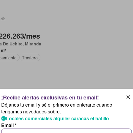
 día
226.263/mes
 De Uchire, Miranda
 m²
camiento
Trastero
 día
Déjanos tu email y sé el primero en enterarte cuando
339.395/mes
tengamos novedades sobre:
Locales comerciales alquiler caracas el hatillo
 De Uchire, Miranda
Email *
Habitaciones
19 m²