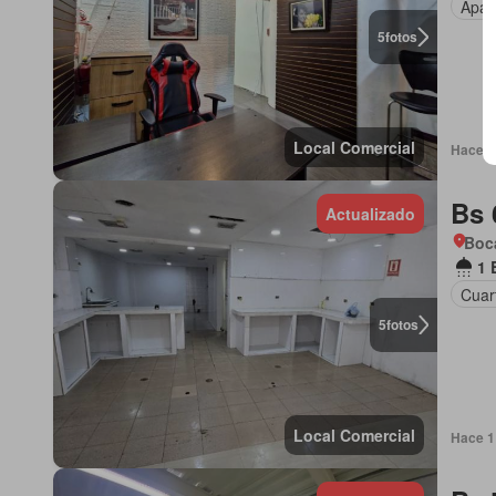
Apar
5
fotos
Local Comercial
Hace 1
Bs 
Actualizado
Boc
1 
Cuar
5
fotos
Local Comercial
Hace 1