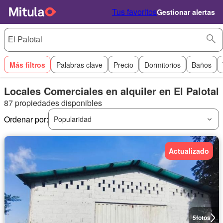
Tus favoritos
Gestionar alertas
Más filtros
Palabras clave
Precio
Dormitorios
Baños
Locales Comerciales en alquiler en El Palotal
87 propiedades disponibles
Ordenar por:
Popularidad
Actualizado
5
fotos