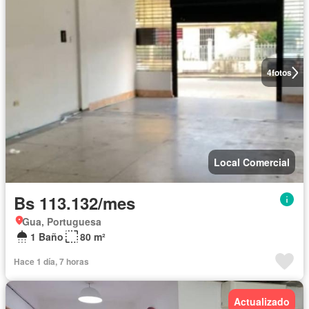
4
fotos
Local Comercial
Bs 113.132/mes
Gua, Portuguesa
1 Baño
80 m²
Hace 1 día, 7 horas
Actualizado