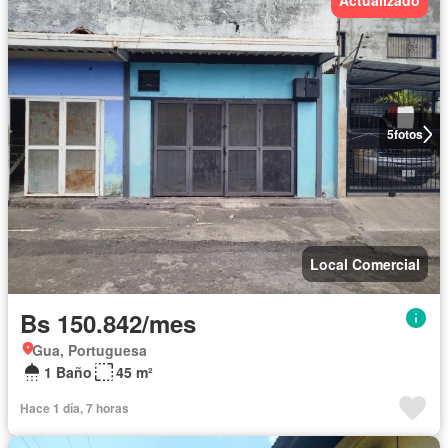
Actualizado
5
fotos
Local Comercial
Bs 150.842/mes
Gua, Portuguesa
1 Baño
45 m²
Hace 1 día, 7 horas