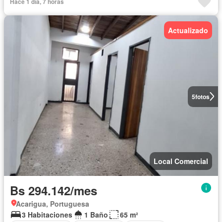
Hace 1 día, 7 horas
Actualizado
5
fotos
Local Comercial
Bs 294.142/mes
Acarigua, Portuguesa
3 Habitaciones
1 Baño
65 m²