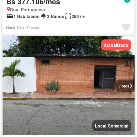
Bs 377.106/mes
Gua, Portuguesa
1 Habitación
3 Baños
250 m²
Hace 1 día, 7 horas
Actualizado
5
fotos
Local Comercial