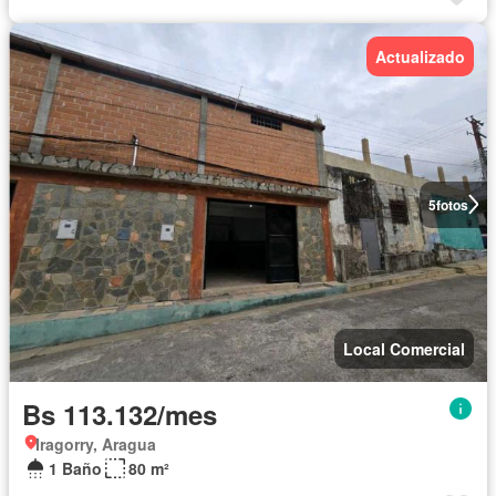
Actualizado
5
fotos
Local Comercial
Bs 113.132/mes
Iragorry, Aragua
1 Baño
80 m²