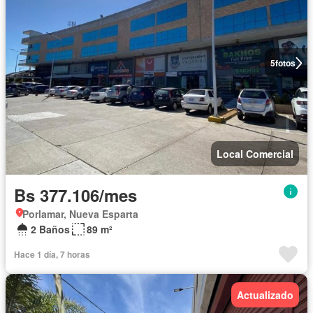
5
fotos
Local Comercial
Bs 377.106/mes
Porlamar, Nueva Esparta
2 Baños
89 m²
Hace 1 día, 7 horas
Actualizado