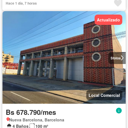
Hace 1 día, 7 horas
Actualizado
5
fotos
Local Comercial
Bs 678.790/mes
Nueva Barcelona, Barcelona
4 Baños
100 m²