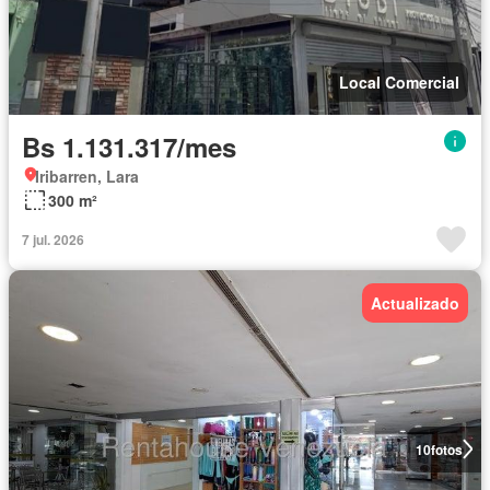
Local Comercial
Bs 1.131.317/mes
Iribarren, Lara
300 m²
7 jul. 2026
Actualizado
10
fotos