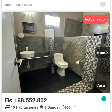
Hace 1 día, 7 horas
Actualizado
5
fotos
Casa
Bs 188.552.852
10 Habitaciones
8 Baños
460 m²