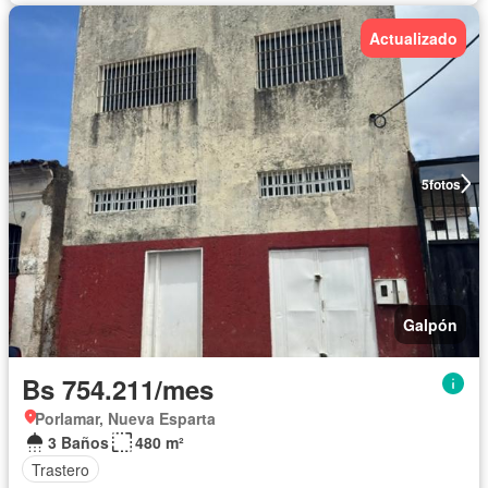
Actualizado
5
fotos
Galpón
Bs 754.211/mes
Porlamar, Nueva Esparta
3 Baños
480 m²
Trastero