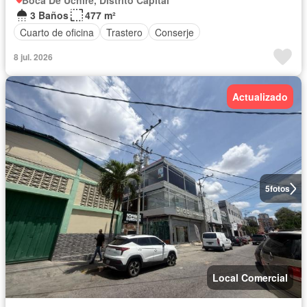
Boca De Uchire, Distrito Capital
3 Baños
477 m²
Cuarto de oficina
Trastero
Conserje
8 jul. 2026
Actualizado
5
fotos
Local Comercial