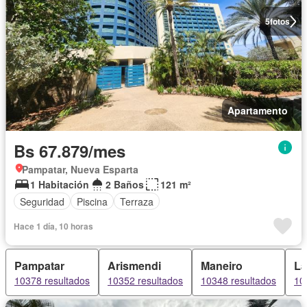
5
fotos
Apartamento
Bs 67.879/mes
Pampatar, Nueva Esparta
1 Habitación
2 Baños
121 m²
Seguridad
Piscina
Terraza
Hace 1 día, 10 horas
Pampatar
Arismendi
Maneiro
La
10378 resultados
10352 resultados
10348 resultados
10