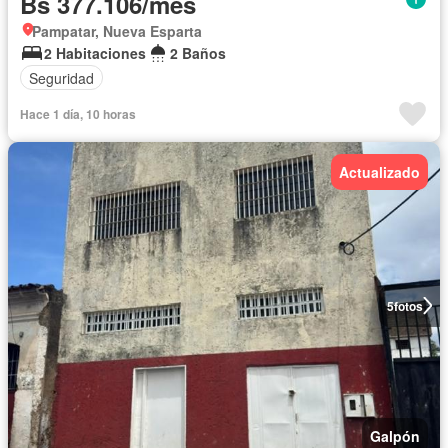
Bs 377.106/mes
Pampatar, Nueva Esparta
2 Habitaciones
2 Baños
Seguridad
Hace 1 día, 10 horas
Actualizado
5
fotos
Galpón