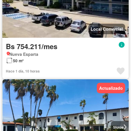
Local Comercial
Bs 754.211/mes
Nueva Esparta
50 m²
Hace 1 día, 10 horas
Actualizado
5
fotos