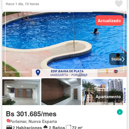
Hace 1 día, 10 horas
Actualizado
5
fotos
Apartamento
Bs 301.685/mes
Porlamar, Nueva Esparta
2 Habitaciones
2 Baños
72 m²