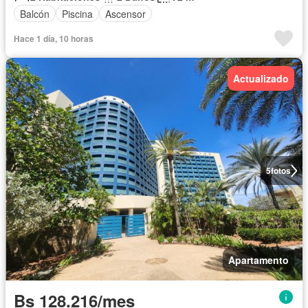
Balcón
Piscina
Ascensor
Hace 1 día, 10 horas
Actualizado
5
fotos
Apartamento
Bs 128.216/mes