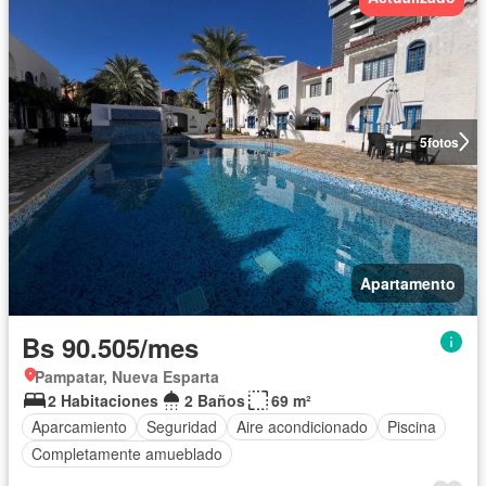
5
fotos
Apartamento
Bs 90.505/mes
Pampatar, Nueva Esparta
2 Habitaciones
2 Baños
69 m²
Aparcamiento
Seguridad
Aire acondicionado
Piscina
Completamente amueblado