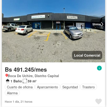
5
fotos
Local Comercial
Bs 491.245/mes
Boca De Uchire, Distrito Capital
1 Baño
59 m²
Cuarto de oficina
Aparcamiento
Seguridad
Trastero
Alarma
Hace 1 día, 21 horas