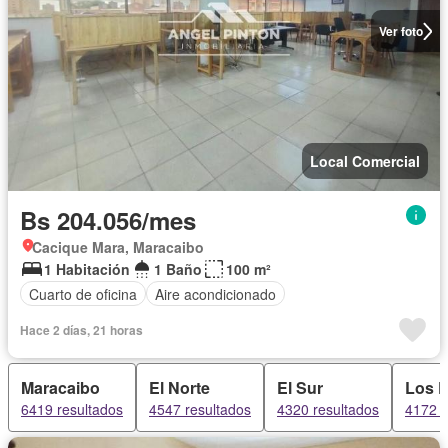
Ver foto
Local Comercial
Bs 204.056/mes
Cacique Mara, Maracaibo
1 Habitación
1 Baño
100 m²
Cuarto de oficina
Aire acondicionado
Hace 2 días, 21 horas
Maracaibo
El Norte
El Sur
Los 
6419 resultados
4547 resultados
4320 resultados
4172 r