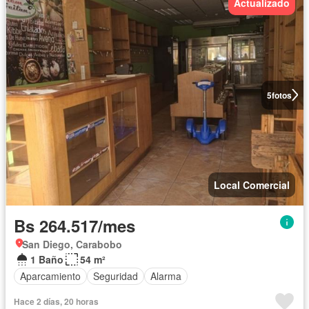
Actualizado
5
fotos
Local Comercial
Bs 264.517/mes
San Diego, Carabobo
1 Baño
54 m²
Aparcamiento
Seguridad
Alarma
Hace 2 días, 20 horas