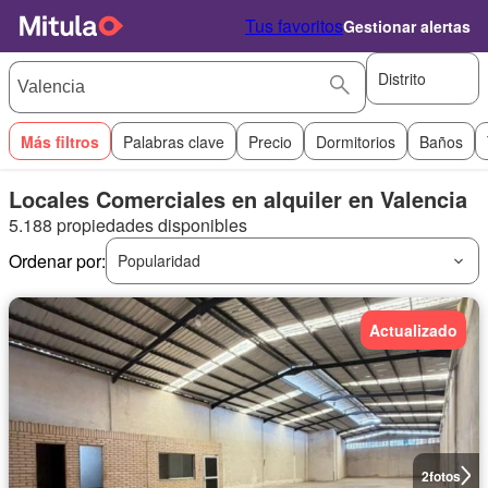
Tus favoritos
Gestionar alertas
Distrito
Más filtros
Palabras clave
Precio
Dormitorios
Baños
Locales Comerciales en alquiler en Valencia
5.188 propiedades disponibles
Ordenar por:
Popularidad
Actualizado
2
fotos