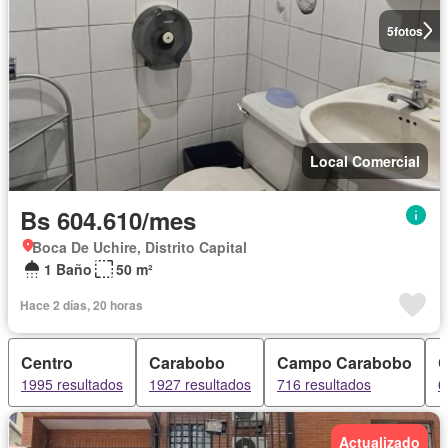
5
fotos
Local Comercial
Bs 604.610/mes
Boca De Uchire, Distrito Capital
1 Baño
50 m²
Hace 2 días, 20 horas
Centro
Carabobo
Campo Carabobo
C
1995 resultados
1927 resultados
716 resultados
6
Actualizado