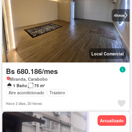
4
fotos
Local Comercial
Bs 680.186/mes
Miranda, Carabobo
1 Baño
75 m²
Aire acondicionado
Trastero
Hace 2 días, 20 horas
Actualizado