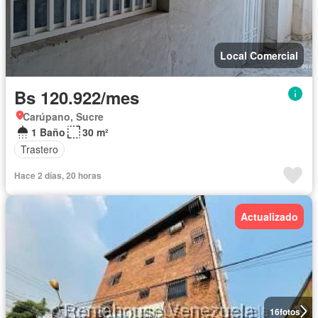
Local Comercial
Bs 120.922/mes
Carúpano, Sucre
1 Baño
30 m²
Trastero
Hace 2 días, 20 horas
Actualizado
16
fotos