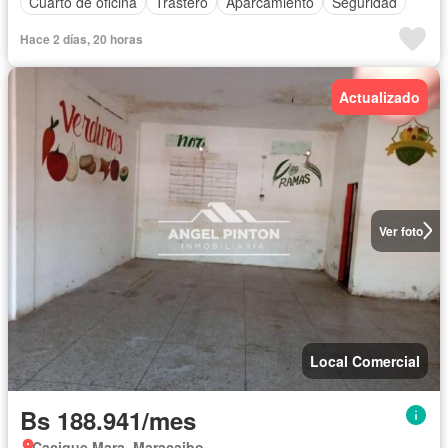
Cuarto de oficina
Trastero
Aparcamiento
Seguridad
Hace 2 días, 20 horas
Actualizado
Ver foto
Local Comercial
Bs 188.941/mes
Cacique Mara, Maracaibo