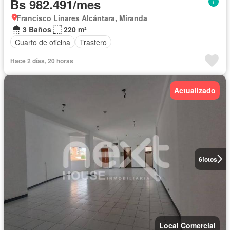
Bs 982.491/mes
Francisco Linares Alcántara, Miranda
3 Baños
220 m²
Cuarto de oficina
Trastero
Hace 2 días, 20 horas
Actualizado
6
fotos
Local Comercial