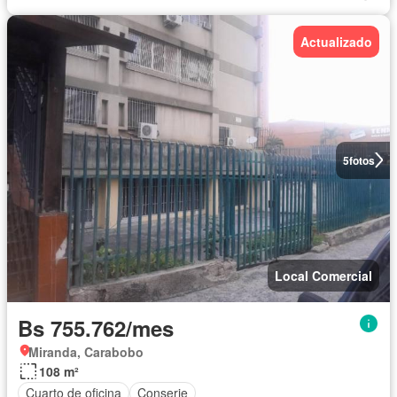
Actualizado
5
fotos
Local Comercial
Bs 755.762/mes
Miranda, Carabobo
108 m²
Cuarto de oficina
Conserje