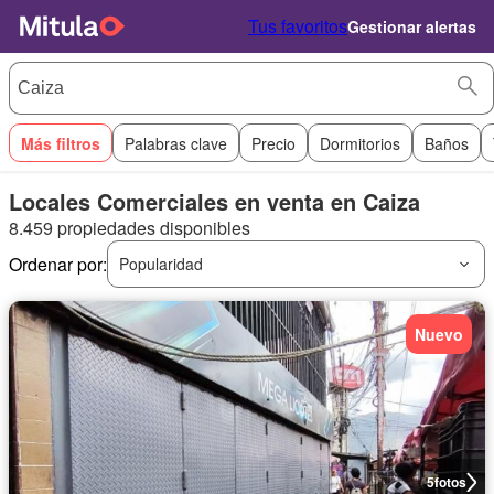
Tus favoritos
Gestionar alertas
Más filtros
Palabras clave
Precio
Dormitorios
Baños
Locales Comerciales en venta en Caiza
8.459 propiedades disponibles
Ordenar por:
Popularidad
Nuevo
5
fotos