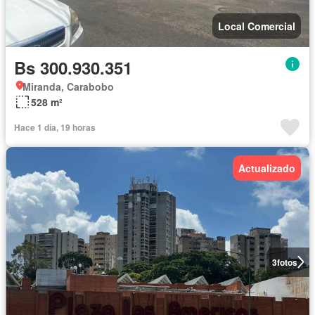
Local Comercial
Bs 300.930.351
Miranda, Carabobo
528 m²
Hace 1 día, 19 horas
Actualizado
3
fotos