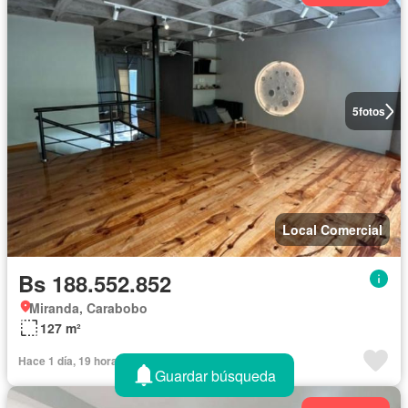
5
fotos
Local Comercial
Bs 188.552.852
Miranda, Carabobo
127 m²
Hace 1 día, 19 horas
Guardar búsqueda