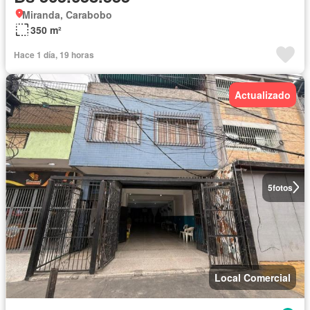
Miranda, Carabobo
350 m²
Hace 1 día, 19 horas
Actualizado
5
fotos
Local Comercial