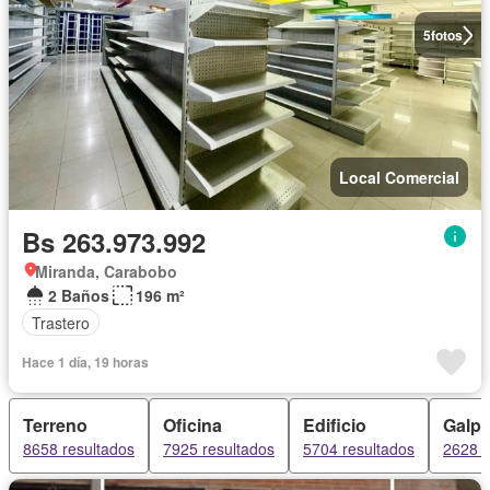
5
fotos
Local Comercial
Bs 263.973.992
Miranda, Carabobo
2 Baños
196 m²
Trastero
Hace 1 día, 19 horas
Terreno
Oficina
Edificio
Galp
8658 resultados
7925 resultados
5704 resultados
2628 r