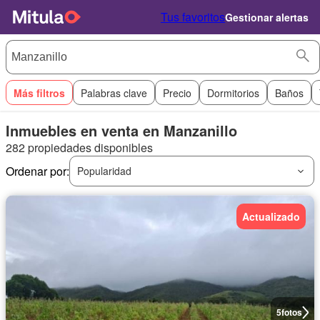
Tus favoritos
Gestionar alertas
Más filtros
Palabras clave
Precio
Dormitorios
Baños
Inmuebles en venta en Manzanillo
282 propiedades disponibles
Ordenar por:
Popularidad
Actualizado
5
fotos