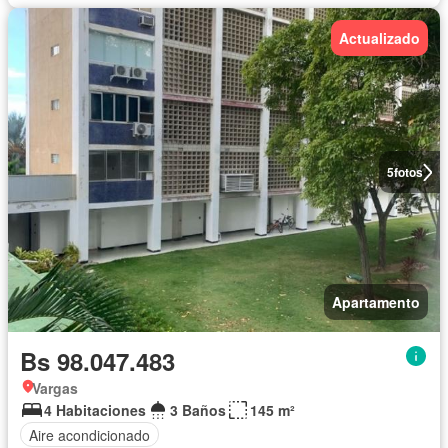
Actualizado
5
fotos
Apartamento
Bs 98.047.483
Vargas
4 Habitaciones
3 Baños
145 m²
Aire acondicionado