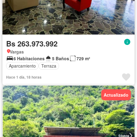
Bs 263.973.992
Vargas
6 Habitaciones
5 Baños
729 m²
Aparcamiento
Terraza
Hace 1 día, 18 horas
Actualizado
5
fotos