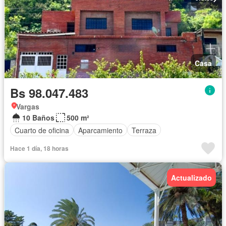
Casa
Bs 98.047.483
Vargas
10 Baños
500 m²
Cuarto de oficina
Aparcamiento
Terraza
Hace 1 día, 18 horas
Actualizado