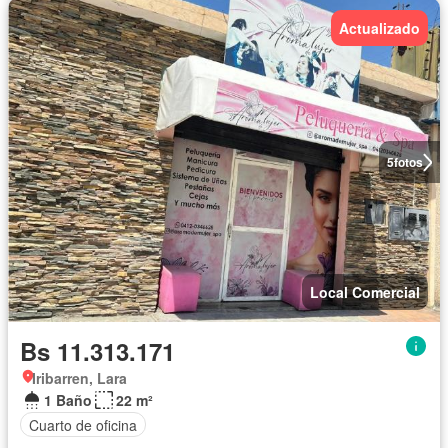
Actualizado
5
fotos
Local Comercial
Bs 11.313.171
Iribarren, Lara
1 Baño
22 m²
Cuarto de oficina