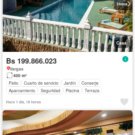
5
fotos
Casa
Bs 199.866.023
Vargas
400 m²
Patio
Cuarto de servicio
Jardín
Conserje
Aparcamiento
Seguridad
Piscina
Terraza
Completamente amueblado
Hace 1 día, 18 horas