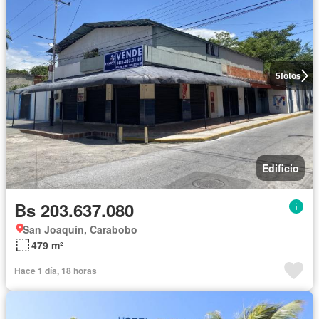
5
fotos
Edificio
Bs 203.637.080
San Joaquín, Carabobo
479 m²
Hace 1 día, 18 horas