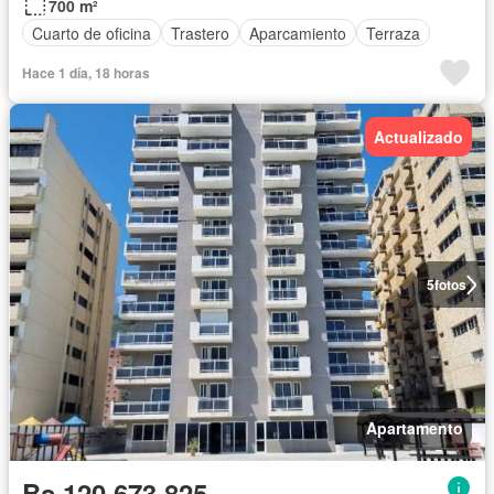
700 m²
Cuarto de oficina
Trastero
Aparcamiento
Terraza
Hace 1 día, 18 horas
Actualizado
5
fotos
Apartamento
Bs 120.673.825