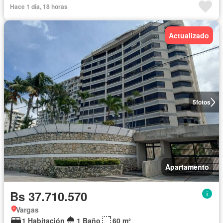
Hace 1 día, 18 horas
Actualizado
5
fotos
Apartamento
Bs 37.710.570
Vargas
1 Habitación
1 Baño
60 m²