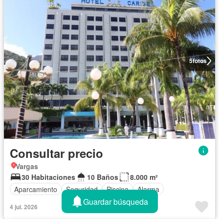
5
fotos
Consultar precio
Vargas
30 Habitaciones
10 Baños
8.000 m²
Aparcamiento
Seguridad
Piscina
Alarma
Guardar búsqueda
4 jul. 2026