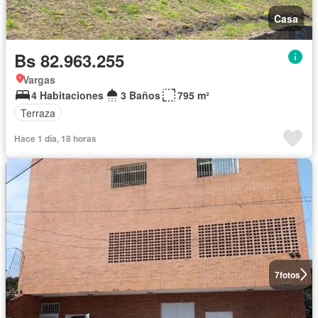
Casa
Bs 82.963.255
Vargas
4 Habitaciones
3 Baños
795 m²
Terraza
Hace 1 día, 18 horas
7
fotos