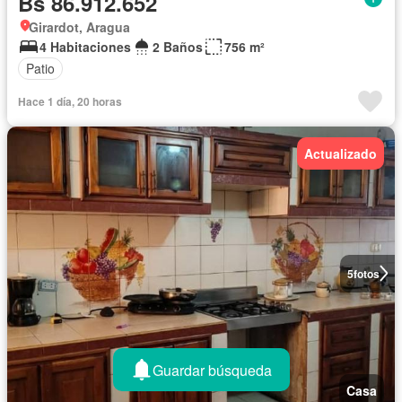
Bs 86.912.652
Girardot, Aragua
4 Habitaciones
2 Baños
756 m²
Patio
Hace 1 día, 20 horas
Actualizado
5
fotos
Guardar búsqueda
Casa