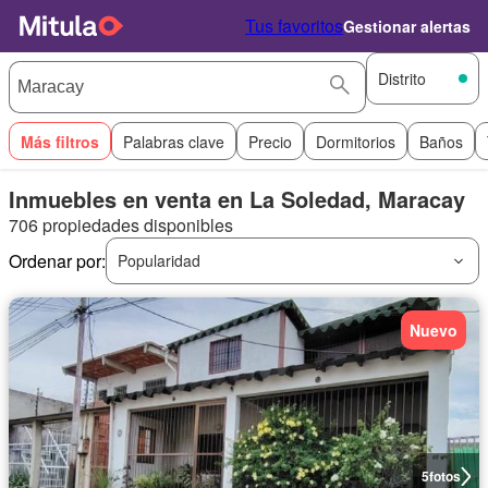
Tus favoritos
Gestionar alertas
Distrito
Más filtros
Palabras clave
Precio
Dormitorios
Baños
Inmuebles en venta en La Soledad, Maracay
706 propiedades disponibles
Ordenar por:
Popularidad
Nuevo
5
fotos