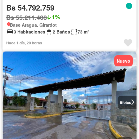
Bs 54.792.759
Bs 55.211.408
1%
Base Aragua, Girardot
3 Habitaciones
2 Baños
73 m²
Hace 1 día, 20 horas
Nuevo
5
fotos