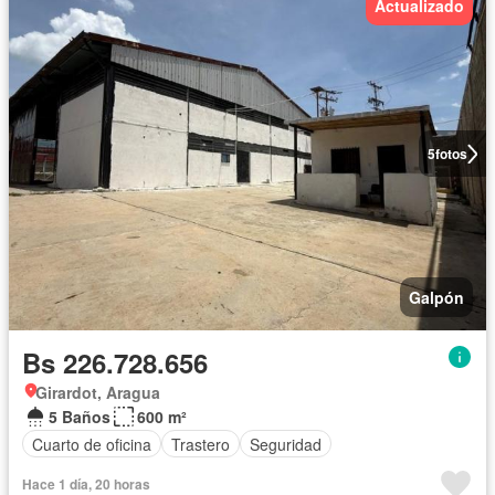
Actualizado
5
fotos
Galpón
Bs 226.728.656
Girardot, Aragua
5 Baños
600 m²
Cuarto de oficina
Trastero
Seguridad
Hace 1 día, 20 horas