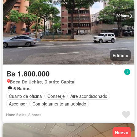
20
fotos
Edificio
Bs 1.800.000
Boca De Uchire, Distrito Capital
6 Baños
Cuarto de oficina
Conserje
Aire acondicionado
Ascensor
Completamente amueblado
Hace 2 días, 8 horas
Nuevo