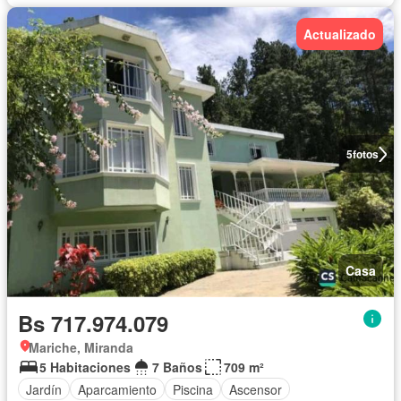
Actualizado
5
fotos
Casa
Bs 717.974.079
Mariche, Miranda
5 Habitaciones
7 Baños
709 m²
Jardín
Aparcamiento
Piscina
Ascensor