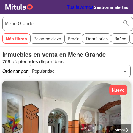
Tus favoritos
Gestionar alertas
Más filtros
Palabras clave
Precio
Dormitorios
Baños
Inmuebles en venta en Mene Grande
759 propiedades disponibles
Ordenar por:
Popularidad
Nuevo
5
fotos