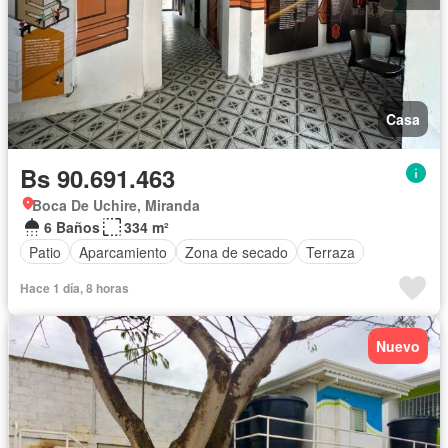
Casa
Bs 90.691.463
Boca De Uchire, Miranda
6 Baños
334 m²
Patio
Aparcamiento
Zona de secado
Terraza
Hace 1 día, 8 horas
Nuevo