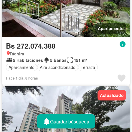
Apartamento
Bs 272.074.388
Táchira
5 Habitaciones
5 Baños
451 m²
Aparcamiento
Aire acondicionado
Terraza
Hace 1 día, 8 horas
Actualizado
Guardar búsqueda