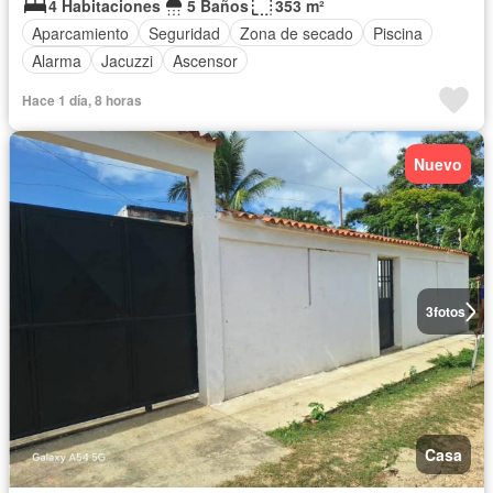
4 Habitaciones
5 Baños
353 m²
Aparcamiento
Seguridad
Zona de secado
Piscina
Alarma
Jacuzzi
Ascensor
Hace 1 día, 8 horas
Nuevo
3
fotos
Casa