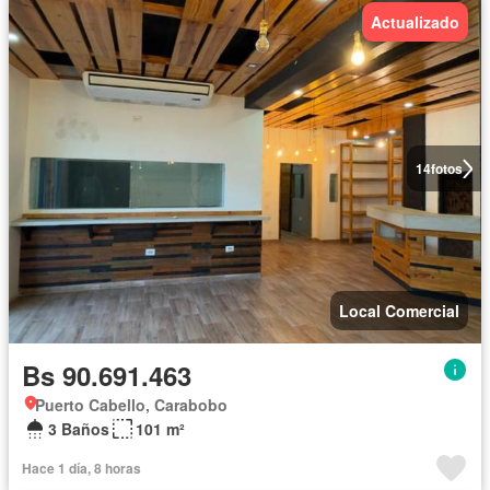
Actualizado
14
fotos
Local Comercial
Bs 90.691.463
Puerto Cabello, Carabobo
3 Baños
101 m²
Hace 1 día, 8 horas