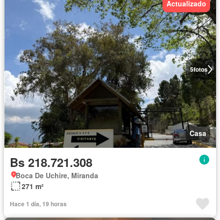
Actualizado
5
fotos
Casa
Bs 218.721.308
Boca De Uchire, Miranda
271 m²
Hace 1 día, 19 horas