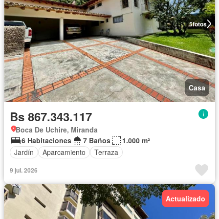
5
fotos
Casa
Bs 867.343.117
Boca De Uchire, Miranda
6 Habitaciones
7 Baños
1.000 m²
Jardín
Aparcamiento
Terraza
9 jul. 2026
Actualizado