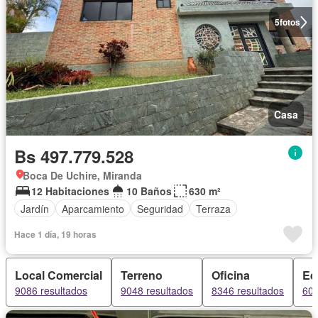
5
fotos
Casa
Bs 497.779.528
Boca De Uchire, Miranda
12 Habitaciones
10 Baños
630 m²
Jardín
Aparcamiento
Seguridad
Terraza
Hace 1 día, 19 horas
Local Comercial
Terreno
Oficina
Edi
9086 resultados
9048 resultados
8346 resultados
607