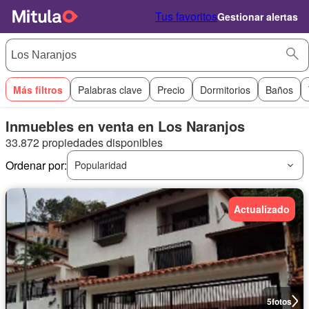
Tus favoritos
Gestionar alertas
Más filtros
Palabras clave
Precio
Dormitorios
Baños
Inmuebles en venta en Los Naranjos
33.872 propiedades disponibles
Ordenar por:
Popularidad
Actualizado
5
fotos