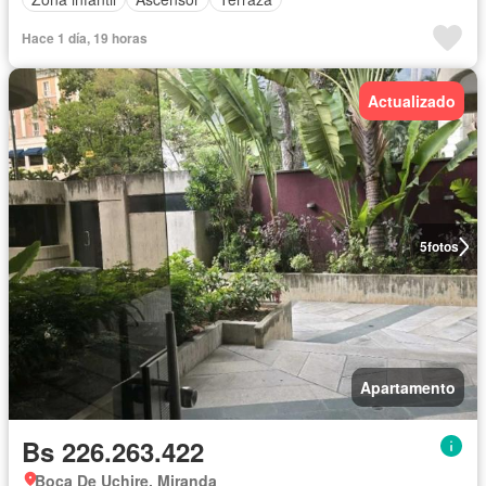
Hace 1 día, 19 horas
Actualizado
5
fotos
Apartamento
Bs 226.263.422
Boca De Uchire, Miranda