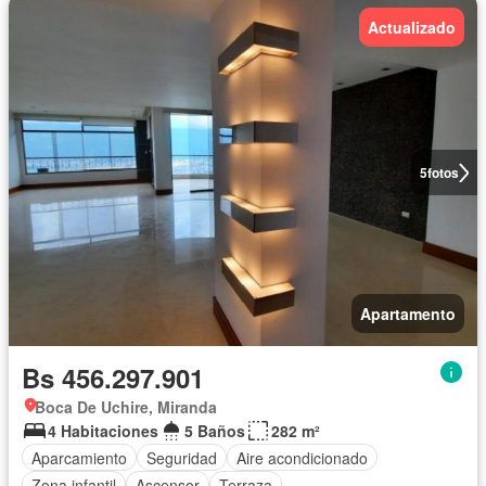
Actualizado
5
fotos
Apartamento
Bs 456.297.901
Boca De Uchire, Miranda
4 Habitaciones
5 Baños
282 m²
Aparcamiento
Seguridad
Aire acondicionado
Zona infantil
Ascensor
Terraza