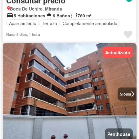
Consultar precio
Boca De Uchire, Miranda
5 Habitaciones
6 Baños
760 m²
Aparcamiento
Terraza
Completamente amueblado
Hace 6 días, 1 hora
Actualizado
5
fotos
Penthouse