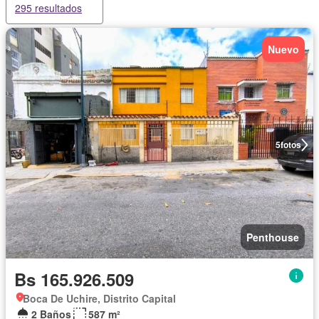
295 resultados
Nuevo
5
fotos
Penthouse
Bs 165.926.509
Boca De Uchire, Distrito Capital
2 Baños
587 m²