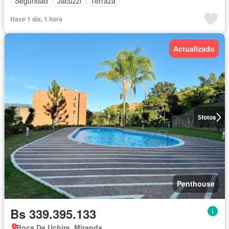
Seguridad
Jacuzzi
Terraza
Hace 1 día, 1 hora
Actualizado
5
fotos
Penthouse
Bs 339.395.133
Boca De Uchire, Miranda