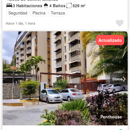
3 Habitaciones
4 Baños
529 m²
Seguridad
Piscina
Terraza
Hace 1 día, 1 hora
Actualizado
5
fotos
Penthouse