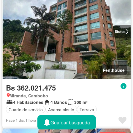
5
fotos
Penthouse
Bs 362.021.475
Miranda, Carabobo
4 Habitaciones
4 Baños
300 m²
Cuarto de servicio
Aparcamiento
Terraza
Hace 1 día, 1 hora
Guardar búsqueda