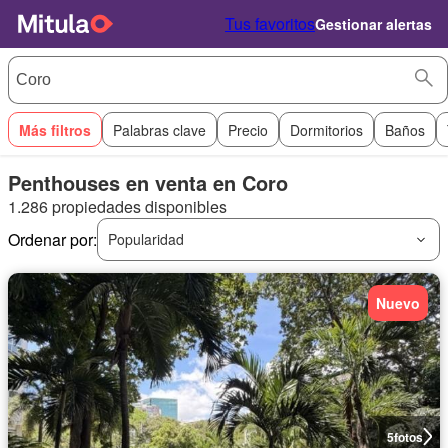
Tus favoritos
Gestionar alertas
Más filtros
Palabras clave
Precio
Dormitorios
Baños
Penthouses en venta en Coro
1.286 propiedades disponibles
Ordenar por:
Popularidad
Nuevo
5
fotos