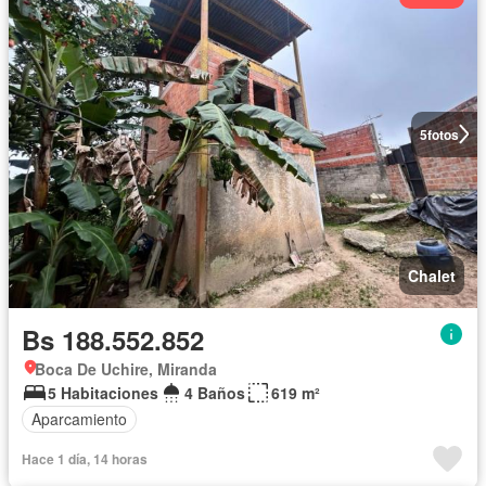
5
fotos
Chalet
Bs 188.552.852
Boca De Uchire, Miranda
5 Habitaciones
4 Baños
619 m²
Aparcamiento
Hace 1 día, 14 horas