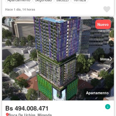
Hace 1 día, 14 horas
Nuevo
5
fotos
Apartamento
Bs 494.008.471
Boca De Uchire, Miranda