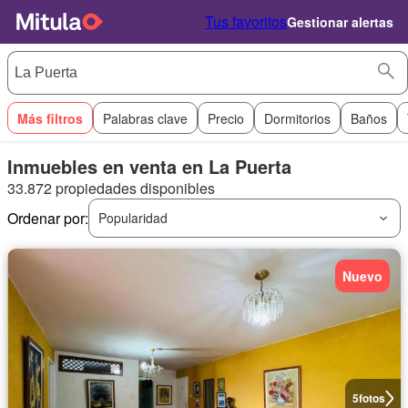
Tus favoritos
Gestionar alertas
Más filtros
Palabras clave
Precio
Dormitorios
Baños
Inmuebles en venta en La Puerta
33.872 propiedades disponibles
Ordenar por:
Popularidad
Nuevo
5
fotos