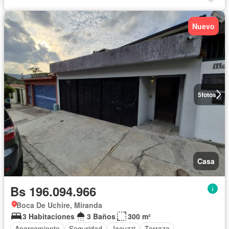
Nuevo
5
fotos
Casa
Bs 196.094.966
Boca De Uchire, Miranda
3 Habitaciones
3 Baños
300 m²
Aparcamiento
Seguridad
Jacuzzi
Terraza