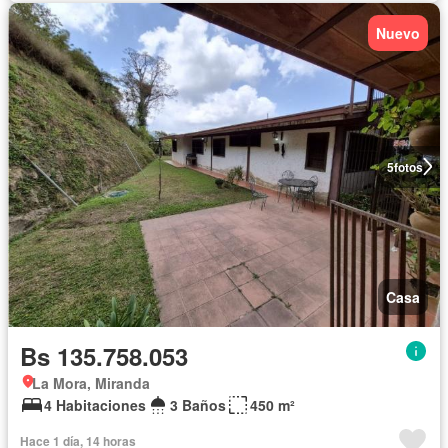
Nuevo
5
fotos
Casa
Bs 135.758.053
La Mora, Miranda
4 Habitaciones
3 Baños
450 m²
Hace 1 día, 14 horas