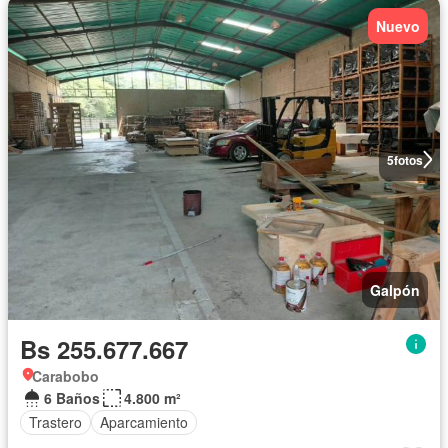
Nuevo
5
fotos
Galpón
Bs 255.677.667
Carabobo
6 Baños
4.800 m²
Trastero
Aparcamiento