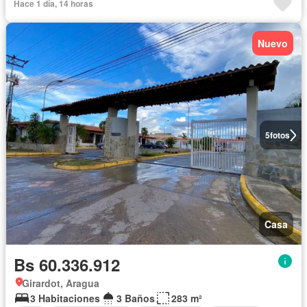
Hace 1 día, 14 horas
Nuevo
5
fotos
Casa
Bs 60.336.912
Girardot, Aragua
3 Habitaciones
3 Baños
283 m²