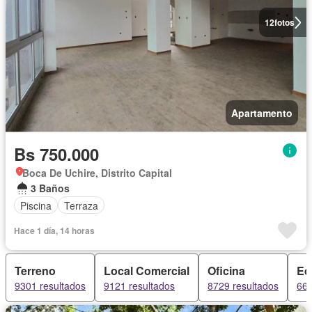
12
fotos
Apartamento
Bs 750.000
Boca De Uchire, Distrito Capital
3 Baños
Piscina
Terraza
Hace 1 día, 14 horas
Terreno
Local Comercial
Oficina
Edi
9301 resultados
9121 resultados
8729 resultados
660