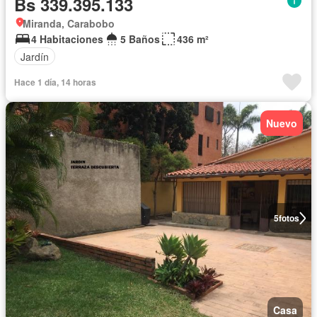
Bs 339.395.133
Miranda, Carabobo
4 Habitaciones
5 Baños
436 m²
Jardín
Hace 1 día, 14 horas
Nuevo
5
fotos
Casa