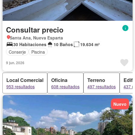
Consultar precio
Santa Ana, Nueva Esparta
30 Habitaciones
10 Baños
19.634 m²
Conserje
Piscina
9 jun. 2026
Local Comercial
Oficina
Terreno
Edifi
953 resultados
608 resultados
497 resultados
437 r
Nuevo