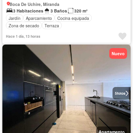
Boca De Uchire, Miranda
3 Habitaciones
3 Baños
320 m²
Jardín
Aparcamiento
Cocina equipada
Zona de secado
Terraza
Hace 1 día, 13 horas
Nuevo
5
fotos
Apartamento