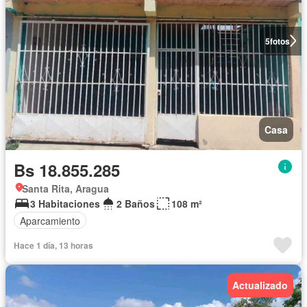
5
fotos
Casa
Bs 18.855.285
Santa Rita, Aragua
3 Habitaciones
2 Baños
108 m²
Aparcamiento
Hace 1 día, 13 horas
Actualizado