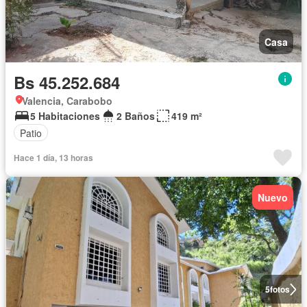
Casa
Bs 45.252.684
Valencia, Carabobo
5 Habitaciones
2 Baños
419 m²
Patio
Hace 1 día, 13 horas
Nuevo
5
fotos