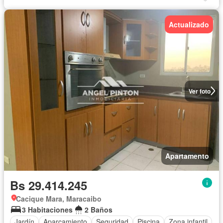
Actualizado
Ver foto
Apartamento
Bs 29.414.245
Cacique Mara, Maracaibo
3 Habitaciones
2 Baños
Jardín
Aparcamiento
Seguridad
Piscina
Zona infantil