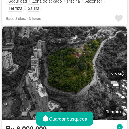
Seguridad
Zona de secado
Piscina
Ascensor
Terraza
Sauna
Hace 2 días, 13 horas
9
fotos
Terreno
Guardar búsqueda
Bs 8.000.000