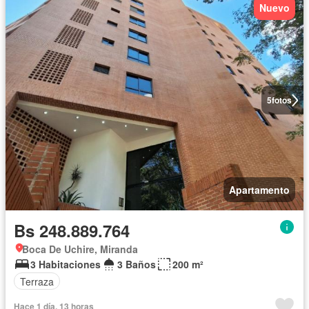
Nuevo
5
fotos
Apartamento
Bs 248.889.764
Boca De Uchire, Miranda
3 Habitaciones
3 Baños
200 m²
Terraza
Hace 1 día, 13 horas