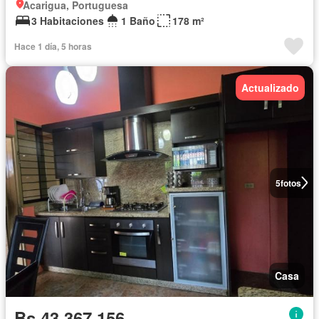
Acarigua, Portuguesa
3 Habitaciones
1 Baño
178 m²
Hace 1 día, 5 horas
Actualizado
5
fotos
Casa
Bs 43.367.156