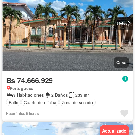
5
fotos
Casa
Bs 74.666.929
Portuguesa
3 Habitaciones
2 Baños
233 m²
Patio
Cuarto de oficina
Zona de secado
Hace 1 día, 5 horas
Actualizado