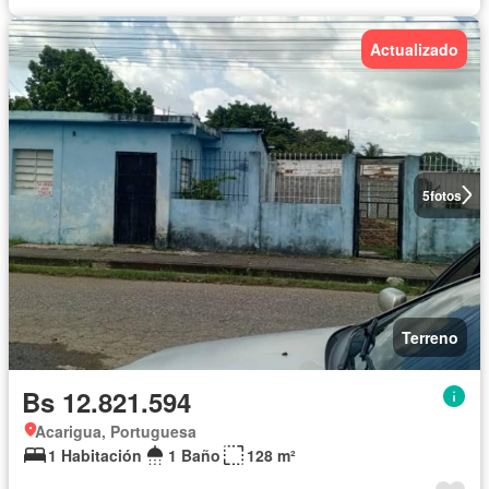
Actualizado
5
fotos
Terreno
Bs 12.821.594
Acarigua, Portuguesa
1 Habitación
1 Baño
128 m²