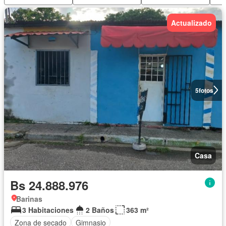
Actualizado
5
fotos
Casa
Bs 24.888.976
Barinas
3 Habitaciones
2 Baños
363 m²
Zona de secado
Gimnasio