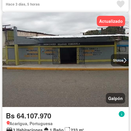
Hace 3 días, 5 horas
Actualizado
5
fotos
Galpón
Bs 64.107.970
Acarigua, Portuguesa
3 Habitaciones
1 Baño
233 m²