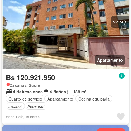
5
fotos
Apartamento
Bs 120.921.950
Casanay, Sucre
4 Habitaciones
4 Baños
188 m²
Cuarto de servicio
Aparcamiento
Cocina equipada
Jacuzzi
Ascensor
Hace 1 día, 15 horas