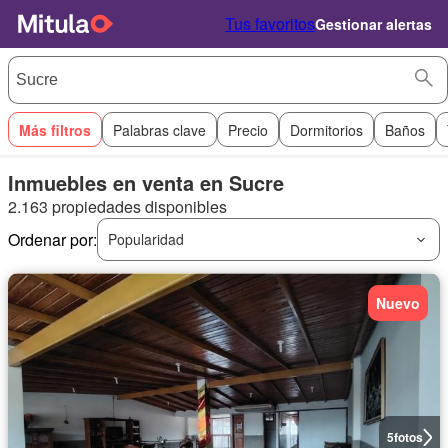
Tus favoritos
Gestionar alertas
Más filtros
Palabras clave
Precio
Dormitorios
Baños
Inmuebles en venta en Sucre
2.163 propiedades disponibles
Ordenar por:
Popularidad
Nuevo
5
fotos