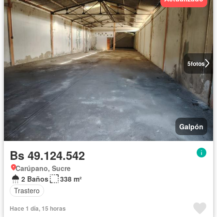
5
fotos
Galpón
Bs 49.124.542
Carúpano, Sucre
2 Baños
338 m²
Trastero
Hace 1 día, 15 horas