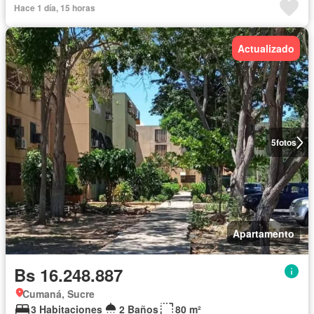
Hace 1 día, 15 horas
Actualizado
5
fotos
Apartamento
Bs 16.248.887
Cumaná, Sucre
3 Habitaciones
2 Baños
80 m²