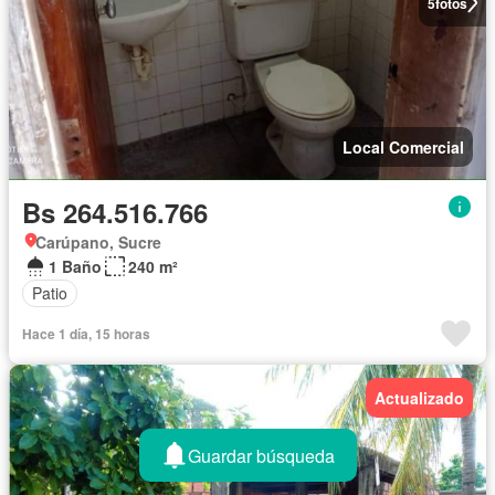
5
fotos
Local Comercial
Bs 264.516.766
Carúpano, Sucre
1 Baño
240 m²
Patio
Hace 1 día, 15 horas
Actualizado
Guardar búsqueda