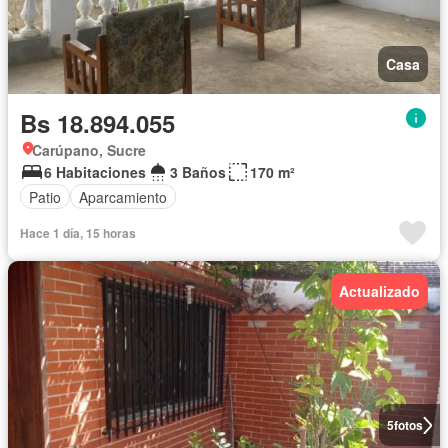
Casa
Bs 18.894.055
Carúpano, Sucre
6 Habitaciones
3 Baños
170 m²
Patio
Aparcamiento
Hace 1 día, 15 horas
Actualizado
5
fotos