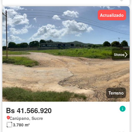
Actualizado
5
fotos
Terreno
Bs 41.566.920
Carúpano, Sucre
3.780 m²