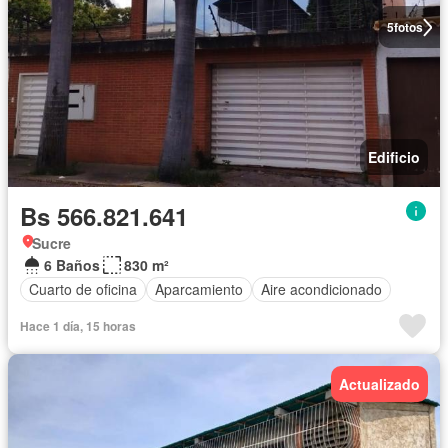
5
fotos
Edificio
Bs 566.821.641
Sucre
6 Baños
830 m²
Cuarto de oficina
Aparcamiento
Aire acondicionado
Hace 1 día, 15 horas
Actualizado